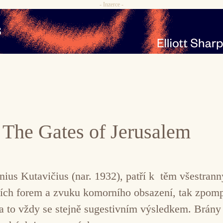
- Inzerce -
 The Gates of Jerusalem
nius Kutavičius (nar. 1932), patří k těm všestrann
nších forem a zvuku komorního obsazení, tak zpo
a to vždy se stejně sugestivním výsledkem. Brány 