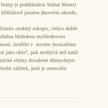
brány (s poddtitulem Stabat Mater)
a křišťálově jasném durovém akordu.
čiusův osobitý rukopis, velice dobře
a naplněna hlubokou myšlenkovou
ožností. Jestliže v novém Jeruzalému
dné jako sklo“, pak nezbývá než tatáž
ustické efekty dosažené důmyslným
šední zážitek, jenž je umocněn