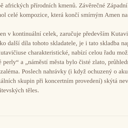
ě afrických přírodních kmenů. Závěrečné Západní 
rchol celé kompozice, která končí smírným Amen n
jen v kontinuální celek, zaručuje především Kutavi
ako další díla tohoto skladatele, je i tato skladb
 Kutavičiuse charakteristické, nabízí celou řadu m
é perly“ a „náměstí města bylo čisté zlato, průhle
ruzaléma. Poslech nahrávky (i když ochuzený o ak
lních skupin při koncertním provedení) skýtá nev
itevských těles.