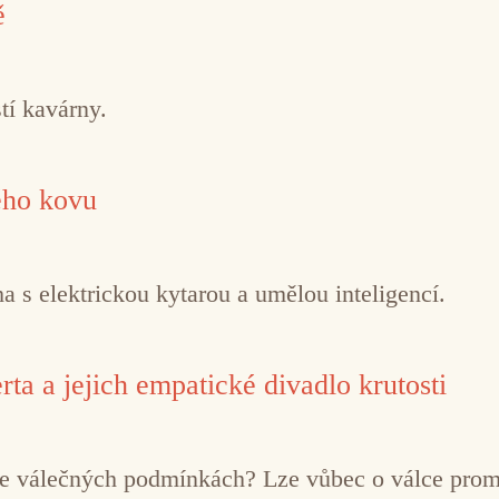
ě
tí kavárny.
ého kovu
 s elektrickou kytarou a umělou inteligencí.
ta a jejich empatické divadlo krutosti
í ve válečných podmínkách? Lze vůbec o válce pro