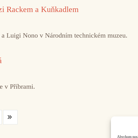
ezi Rackem a Kuňkadlem
o a Luigi Nono v Národním technickém muzeu.
á
e v Příbrami.
Abychom poskyt