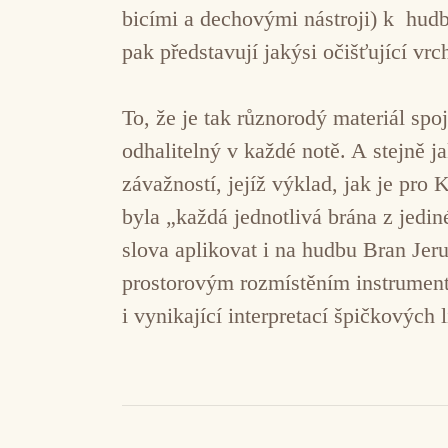
bicími a dechovými nástroji) k hudb
pak představují jakýsi očišťující v
To, že je tak různorodý materiál spo
odhalitelný v každé notě. A stejně j
závažností, jejíž výklad, jak je pro
byla „každá jednotlivá brána z jedin
slova aplikovat i na hudbu Bran Je
prostorovým rozmístěním instrumentá
i vynikající interpretací špičkových l