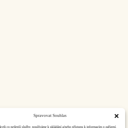
Spravovat Souhlas
li co nejlepší služby, používáme k ukládání a/nebo přístupu k informacím o zařízení,