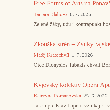
Free Forms of Arts na Ponav
Tamara Bláhová
8. 7. 2026
Zelené žáby, udu i kontrapunkt hos
Zkouška sirén – Zvuky rajsk
Matěj Kratochvíl
1. 7. 2026
Otec Dionysios Tabakis chválí Boha
Kyjevský kolektiv Opera Aper
Kateryna Romanovska
25. 6. 2026
Jak si představit operu vznikajíc