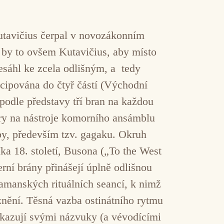
Kutavičius čerpal v novozákonním
 by to ovšem Kutavičius, aby místo
esáhl ke zcela odlišným, a tedy
cipována do čtyř částí (Východní
(podle představy tří bran na každou
ry na nástroje komorního ansámblu
dby, především tzv. gagaku. Okruh
ka 18. století, Busona („To the West
rní brány přinášejí úplně odlišnou
amanských rituálních seancí, k nimž
 znění. Těsná vazba ostinátního rytmu
oukazují svými názvuky (a vévodícími