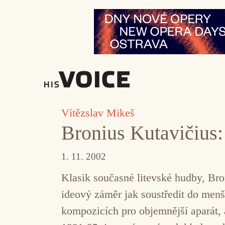
Přeskočit
na
obsah
Vítězslav Mikeš
Bronius Kutavičius:
1. 11. 2002
Klasik současné litevské hudby, Bro
ideový záměr jak soustředit do me
kompozicích pro objemnější aparát, 