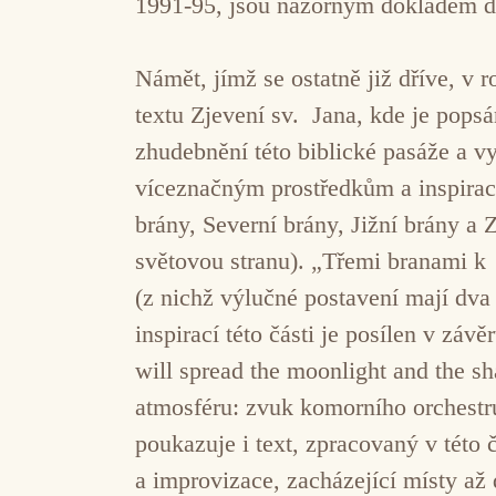
1991-95, jsou názorným dokladem 
Námět, jímž se ostatně již dříve, v
textu Zjevení sv. Jana, kde je pops
zhudebnění této biblické pasáže a v
víceznačným prostředkům a inspirac
brány, Severní brány, Jižní brány a Z
světovou stranu). „Třemi branami 
(z nichž výlučné postavení mají dva
inspirací této části je posílen v z
will spread the moonlight and the sh
atmosféru: zvuk komorního orchestru
poukazuje i text, zpracovaný v této 
a improvizace, zacházející místy až 