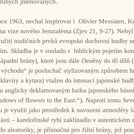
druhých jmenovaných.
 roce 1963, nechal inspirovat i Olivier Messiaen, 
ána vize nového Jeruzaléma (Zjev 21, 9-27). Nebyl
yužití tradičních prvků evropské duchovní hudby n
ím. Skladba je v souladu s biblickým pojetím kon
ápadní brány), které jsou dále členěny do tří dílů 
k východu“ je posluchač stylizovaným způsobem h
 klavíry a kytara) vtažen do intonací japonské hu
ávěru anglicky deklamovaným haiku japonského básní
adows of flowers to the East.“). Naproti tomu Seve
 je využit jako prostředek k navození atmosféry š
části – karelofinské rybí zaklínadlo v autentickém
do aleatoriky, je příznačná pro Jižní brány, jež p