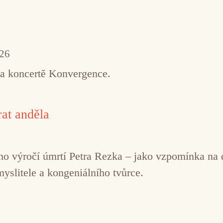
026
na koncertě Konvergence.
at anděla
řetího výročí úmrtí Petra Rezka – jako vzpomínka n
myslitele a kongeniálního tvůrce.