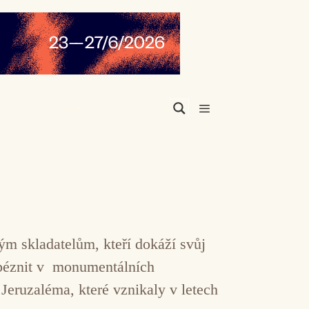
Menu
ým skladatelům, kteří dokáží svůj
mpéznit v monumentálních
Jeruzaléma, které vznikaly v letech