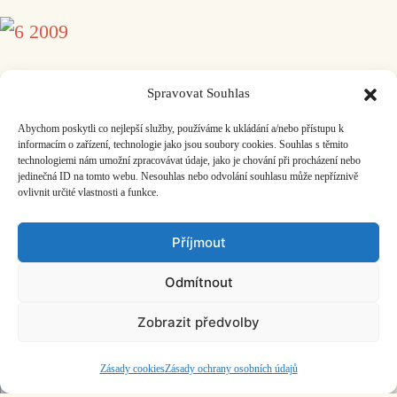
Spravovat Souhlas
HIS Voice 2008
Abychom poskytli co nejlepší služby, používáme k ukládání a/nebo přístupu k
informacím o zařízení, technologie jako jsou soubory cookies. Souhlas s těmito
1 / 2008
technologiemi nám umožní zpracovávat údaje, jako je chování při procházení nebo
jedinečná ID na tomto webu. Nesouhlas nebo odvolání souhlasu může nepříznivě
ovlivnit určité vlastnosti a funkce.
Příjmout
2 / 2008
Odmítnout
Zobrazit předvolby
3 / 2008
Zásady cookies
Zásady ochrany osobních údajů