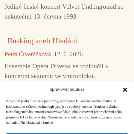
Jediný český koncert Velvet Underground se
uskutečnil 13. června 1993.
Busking aneb Hledání
Petra Čtveráčková
12. 6. 2026
Ensemble Opera Diversa se rozloučil s
koncertní sezonou ve vnitrobloku.
Spravovat Souhlas
Abychom poskytli co nejlepší služby, používáme k ukládání a/nebo přístupu k
...
1
2
3
4
5
517
informacím o zařízení, technologie jako jsou soubory cookies. Souhlas s těmito
technologiemi nám umožní zpracovávat údaje, jako je chování při procházení nebo
jedinečná ID na tomto webu. Nesouhlas nebo odvolání souhlasu může nepříznivě
ovlivnit určité vlastnosti a funkce.
Facebook
Bandcamp
Mail