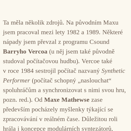
Ta měla několik zdrojů. Na původním Maxu
jsem pracoval mezi lety 1982 a 1989. Některé
nápady jsem převzal z programu Csound
Barryho Vercoa
(u něj jsem také původně
studoval počítačovou hudbu). Vercoe také
v roce 1984 sestrojil počítač nazvaný
Synthetic
Performer
(počítač schopný „naslouchat“
spoluhráčům a synchronizovat s nimi svou hru,
pozn. red.). Od
Maxe Mathewse
zase
především pocházely myšlenky týkající se
zpracovávání v reálném čase. Důležitou roli
hrála i koncepce modulárních syntezátorů,