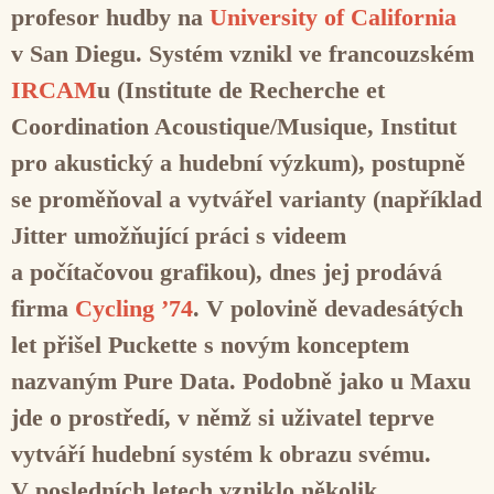
profesor hudby na
University of California
v San Diegu. Systém vznikl ve francouzském
IRCAM
u (Institute de Recherche et
Coordination Acoustique/Musique, Institut
pro akustický a hudební výzkum), postupně
se proměňoval a vytvářel varianty (například
Jitter
umožňující práci s videem
a počítačovou grafikou), dnes jej prodává
firma
Cycling ’74
. V polovině devadesátých
let přišel Puckette s novým konceptem
nazvaným
Pure Data
. Podobně jako u Maxu
jde o prostředí, v němž si uživatel teprve
vytváří hudební systém k obrazu svému.
V posledních letech vzniklo několik