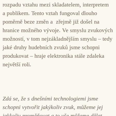
rozpadu vztahu mezi skladatelem, interpretem
a publikem. Tento vztah fungoval dlouho
poměrně beze změn a zřejmě již došel na
hranice možného vývoje. Ve smyslu zvukových
možností, v tom nejzákladnějším smyslu – tedy
jaké druhy hudebních zvuků jsme schopni
produkovat – hraje elektronika stále zdaleka
největší roli.
Zdá se, že s dnešními technologiemi jsme
schopni vytvořit jakýkoliv zvuk, můžeme jej
jakkoliv proměňovat a to vše můžeme dělat