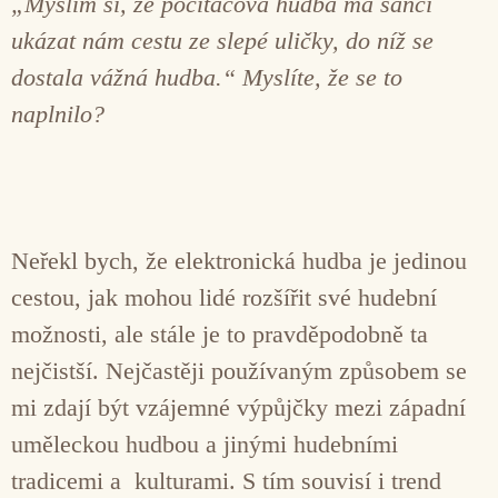
„Myslím si, že počítačová hudba má šanci
ukázat nám cestu ze slepé uličky, do níž se
dostala vážná hudba.“
Myslíte, že se to
naplnilo?
Neřekl bych, že elektronická hudba je jedinou
cestou, jak mohou lidé rozšířit své hudební
možnosti, ale stále je to pravděpodobně ta
nejčistší. Nejčastěji používaným způsobem se
mi zdají být vzájemné výpůjčky mezi západní
uměleckou hudbou a jinými hudebními
tradicemi a kulturami. S tím souvisí i trend