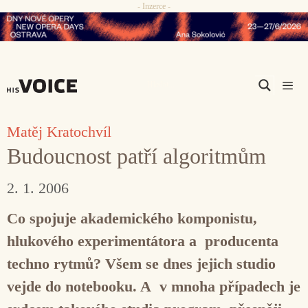
- Inzerce -
Přeskočit
na
obsah
Men
Matěj Kratochvíl
Budoucnost patří algoritmům
2. 1. 2006
Co spojuje akademického komponistu,
hlukového experimentátora a producenta
techno rytmů? Všem se dnes jejich studio
vejde do notebooku. A v mnoha případech je