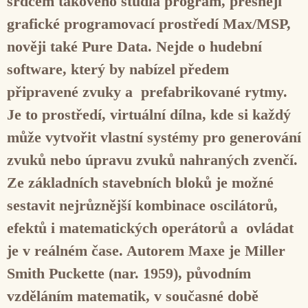
srdcem takového studia program, přesněji
grafické programovací prostředí
Max/MSP
,
nověji také
Pure Data
. Nejde o hudební
software, který by nabízel předem
připravené zvuky a prefabrikované rytmy.
Je to prostředí, virtuální dílna, kde si každý
může vytvořit vlastní systémy pro generování
zvuků nebo úpravu zvuků nahraných zvenčí.
Ze základních stavebních bloků je možné
sestavit nejrůznější kombinace oscilátorů,
efektů i matematických operátorů a ovládat
je v reálném čase. Autorem Maxe je
Miller
Smith Puckette
(nar. 1959), původním
vzděláním matematik, v současné době