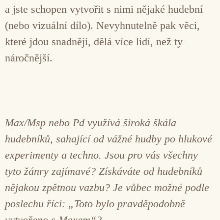
a jste schopen vytvořit s nimi nějaké hudební
(nebo vizuální dílo). Nevyhnutelně pak věci,
které jdou snadněji, dělá více lidí, než ty
náročnější.
Max/Msp nebo Pd využívá široká škála
hudebníků, sahající od vážné hudby po hlukové
experimenty a techno. Jsou pro vás všechny
tyto žánry zajímavé? Získáváte od hudebníků
nějakou zpětnou vazbu? Je vůbec možné podle
poslechu říci: „Toto bylo pravděpodobně
vytvořeno s Maxem“?