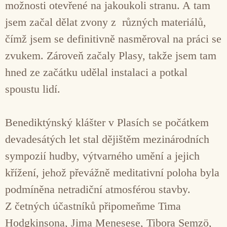
možnosti otevřené na jakoukoli stranu. A tam
jsem začal dělat zvony z různých materiálů,
čímž jsem se definitivně nasměroval na práci se
zvukem. Zároveň začaly Plasy, takže jsem tam
hned ze začátku udělal instalaci a potkal
spoustu lidí.
Benediktýnský klášter v Plasích se počátkem
devadesátých let stal dějištěm mezinárodních
sympozií hudby, výtvarného umění a jejich
křížení, jehož převážně meditativní poloha byla
podmíněna netradiční atmosférou stavby.
Z četných účastníků připomeňme Tima
Hodgkinsona, Jima Menesese, Tibora Semzö,