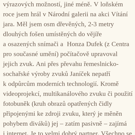
výrazových možností, jiné méně. V loňském
roce jsem hrál v Národní galerii na akci Vítání
jara. Měl jsem osm dřevěných, 2-3 metry
dlouhých fošen umístěných do vějíře
a osazených snímači a Honza Dufek (z Centra
pro současné umění) počítačově upravoval
jejich zvuk. Ani přes převahu řemeslnicko-
sochařské výroby zvuků Janíček nepatří
k odpůrcům moderních technologií. Kromě
videoprojekcí, multikanálového zvuku či použití
fotobuněk (kruh obrazů opatřených čidly
připojenými ke zdroji zvuku, který je měněn
pohybem diváků) jej – zatím pasivně – zajímá
i internet. Je to velmi dobrý partner. Všechno se