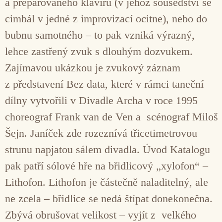
a preparovaného klavíru (v jehož sousedství se
cimbál v jedné z improvizací ocitne), nebo do
bubnu samotného – to pak vzniká výrazný,
lehce zastřený zvuk s dlouhým dozvukem.
Zajímavou ukázkou je zvukový záznam
z představení Bez data, které v rámci taneční
dílny vytvořili v Divadle Archa v roce 1995
choreograf Frank van de Ven a scénograf Miloš
Šejn. Janíček zde rozeznívá třicetimetrovou
strunu napjatou sálem divadla. Úvod Katalogu
pak patří sólové hře na břidlicový „xylofon“ –
Lithofon. Lithofon je částečně naladitelný, ale
ne zcela – břidlice se nedá štípat donekonečna.
Zbývá obrušovat velikost – vyjít z velkého