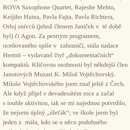
ROVA Saxophone Quartet, Rajeshe Mehtu,
Keijiho Haina, Pavla Fajta, Pavla Richtera,
Orloj snivců (jehož členem Janíček v té době
byl) či Agon. Za pestrým programem,
oceňovaného spíše v zahraničí, stála nadace
Hermit – vydavatel čtyř „dokumentačních“
kompaktů. Klíčovou osobností byl někdejší člen
Janotových Mozart K. Miloš Vojtěchovský.
Miloše Vojtěchovského jsem znal ještě z Čech.
Ale když přijel v devadesátém roce a začal
s touhle aktivitou, tak se mi najednou potvrdilo,
že nejsem úplný „úleťák“; ve škole jsem byl
jeden z mála, kdo se o něco podobného