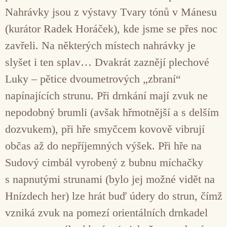
Nahrávky jsou z výstavy Tvary tónů v Mánesu
(kurátor Radek Horáček), kde jsme se přes noc
zavřeli. Na některých místech nahrávky je
slyšet i ten splav… Dvakrát zaznějí plechové
Luky – pětice dvoumetrových „zbraní“
napínajících strunu. Při drnkání mají zvuk ne
nepodobný brumli (avšak hřmotnější a s delším
dozvukem), při hře smyčcem kovově vibrují
občas až do nepříjemných výšek. Při hře na
Sudový cimbál vyrobený z bubnu míchačky
s napnutými strunami (bylo jej možné vidět na
Hnízdech her) lze hrát buď údery do strun, čímž
vzniká zvuk na pomezí orientálních drnkadel