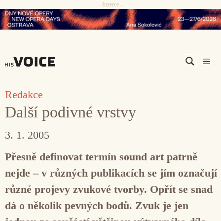
- Inzerce -
Přeskočit
na
obsah
Men
Redakce
Další podivné vrstvy
3. 1. 2005
Přesně definovat termín sound art patrně
nejde – v různých publikacích se jím označují
různé projevy zvukové tvorby. Opřít se snad
dá o několik pevných bodů. Zvuk je jen