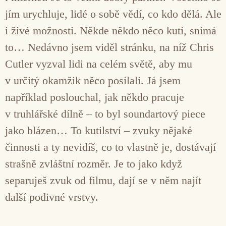
jím urychluje, lidé o sobě vědí, co kdo dělá. Ale
i živé možnosti. Někde někdo něco kutí, snímá
to… Nedávno jsem viděl stránku, na níž Chris
Cutler vyzval lidi na celém světě, aby mu
v určitý okamžik něco posílali. Já jsem
například poslouchal, jak někdo pracuje
v truhlářské dílně – to byl soundartový piece
jako blázen… To kutilství – zvuky nějaké
činnosti a ty nevidíš, co to vlastně je, dostávají
strašně zvláštní rozměr. Je to jako když
separuješ zvuk od filmu, dají se v něm najít
další podivné vrstvy.