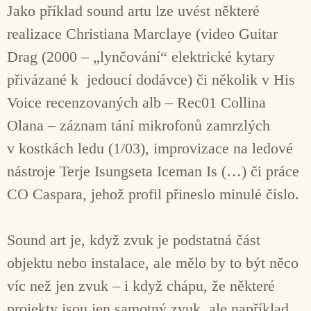
Jako příklad sound artu lze uvést některé
realizace Christiana Marclaye (video Guitar
Drag (2000 – „lynčování“ elektrické kytary
přivázané k jedoucí dodávce) či několik v His
Voice recenzovaných alb – Rec01 Collina
Olana – záznam tání mikrofonů zamrzlých
v kostkách ledu (1/03), improvizace na ledové
nástroje Terje Isungseta Iceman Is (…) či práce
CO Caspara, jehož profil přineslo minulé číslo.
Sound art je, když zvuk je podstatná část
objektu nebo instalace, ale mělo by to být něco
víc než jen zvuk – i když chápu, že některé
projekty jsou jen samotný zvuk, ale například