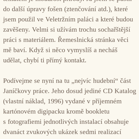
do další úpravy fošen (ztenčování atd.), které
jsem použil ve Veletržním paláci a které budou
zavěšeny. Velmi si užívám trochu sochařštější
práci s materiálem. Řemeslnická stránka věci
mě baví. Když si něco vymyslíš a necháš
udělat, chybí ti přímý kontakt.
Podívejme se nyní na tu „nejvíc hudební“ část
Janíčkovy práce. Jeho dosud jediné CD Katalog
(vlastní náklad, 1996) vydané v příjemném
kartónovém digipacku kromě bookletu
s fotografiemi jednotlivých instalací obsahuje
dvanáct zvukových ukázek sedmi realizací