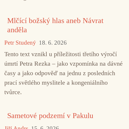
Mlčící božský hlas aneb Návrat
anděla
Petr Studený
18. 6. 2026
Tento text vznikl u příležitosti třetího výročí
úmrtí Petra Rezka – jako vzpomínka na dávné
časy a jako odpověď na jednu z posledních
prací světlého myslitele a kongeniálního
tvůrce.
Sametové podzemí v Pakulu
Jiří Andrs
15. 6. 2026