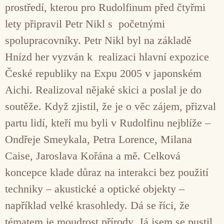
prostředí, kterou pro Rudolfinum před čtyřmi
lety připravil Petr Nikl s početnými
spolupracovníky. Petr Nikl byl na základě
Hnízd her vyzván k realizaci hlavní expozice
České republiky na Expu 2005 v japonském
Aichi. Realizoval nějaké skici a poslal je do
soutěže. Když zjistil, že je o věc zájem, přizval
partu lidí, kteří mu byli v Rudolfinu nejblíže –
Ondřeje Smeykala, Petra Lorence, Milana
Caise, Jaroslava Kořána a mě. Celková
koncepce klade důraz na interakci bez použití
techniky – akustické a optické objekty –
například velké krasohledy. Dá se říci, že
tématem je moudrost přírody. Já jsem se pustil