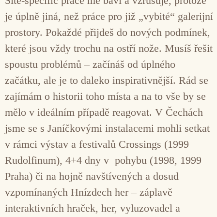
Site-specific práce mě baví a vzrušuje, protože
je úplně jiná, než práce pro již „vybité“ galerijní
prostory. Pokaždé přijdeš do nových podmínek,
které jsou vždy trochu na ostří nože. Musíš řešit
spoustu problémů – začínáš od úplného
začátku, ale je to daleko inspirativnější. Rád se
zajímám o historii toho místa a na to vše by se
mělo v ideálním případě reagovat. V Čechách
jsme se s Janíčkovými instalacemi mohli setkat
v rámci výstav a festivalů Crossings (1999
Rudolfinum), 4+4 dny v pohybu (1998, 1999
Praha) či na hojně navštívených a dosud
vzpomínaných Hnízdech her – záplavě
interaktivních hraček, her, vyluzovadel a