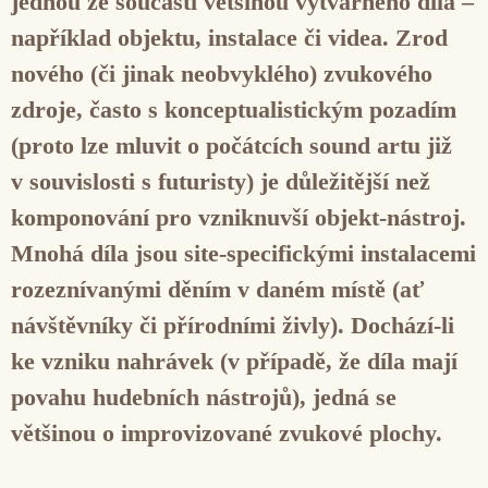
jednou ze součástí většinou výtvarného díla –
například objektu, instalace či videa. Zrod
nového (či jinak neobvyklého) zvukového
zdroje, často s konceptualistickým pozadím
(proto lze mluvit o počátcích sound artu již
v souvislosti s futuristy) je důležitější než
komponování pro vzniknuvší objekt-nástroj.
Mnohá díla jsou site-specifickými instalacemi
rozeznívanými děním v daném místě (ať
návštěvníky či přírodními živly). Dochází-li
ke vzniku nahrávek (v případě, že díla mají
povahu hudebních nástrojů), jedná se
většinou o improvizované zvukové plochy.