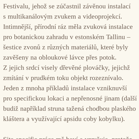
Festivalu, jehož se zúčastnil závěnou instalací
s multikanálovým zvukem a videoprojekcí.
Intimnější, přírodní ráz měla zvuková instalace
pro botanickou zahradu v estonském Tallinu –
šestice zvonů z různých materiálů, které byly
zavěšeny na obloukové lávce přes potok.
Z jejich srdcí visely dřevěné plováčky, jejichž
zmítání v prudkém toku objekt rozeznívalo.
Jeden z mnoha příkladů instalace vzniknuvší
pro specifickou lokaci a nepřenosné jinam (další
budiž například struna tažená chodbou plaského
kláštera a využívající apsidu coby kobylku).