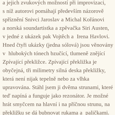
a jejich zvukových možností při improvizaci,
s níž autorovi pomáhají především názorově
spříznění Snivci Jaroslav a Michal Kořánovi
a norská soundartistka a zpěvačka Siri Austen,
v jedné z ukázek pak Vojtěch a Irena Havlovi.
Hned čtyři ukázky (jedna sólová) jsou věnovány
v hlubokých tónech bzučící, tlumeně znějící
Zpívající překližce. Zpívající překližka je
obyčejná, tři milimetry silná deska překližky,
která není nijak tepelně nebo za vlhka
upravována. Stáhl jsem ji dvěma strunami, které
teď napíná a funguje jako rezonátor. Je možné
hrát smyčcem na hlavní i na příčnou strunu, na
překližku se dá bubnovat rukama a paličkami.