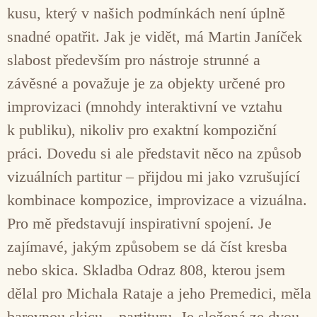
kusu, který v našich podmínkách není úplně
snadné opatřit. Jak je vidět, má Martin Janíček
slabost především pro nástroje strunné a
závěsné a považuje je za objekty určené pro
improvizaci (mnohdy interaktivní ve vztahu
k publiku), nikoliv pro exaktní kompoziční
práci. Dovedu si ale představit něco na způsob
vizuálních partitur – přijdou mi jako vzrušující
kombinace kompozice, improvizace a vizuálna.
Pro mě představují inspirativní spojení. Je
zajímavé, jakým způsobem se dá číst kresba
nebo skica. Skladba Odraz 808, kterou jsem
dělal pro Michala Rataje a jeho Premedici, měla
barevnou skicu – partituru. Je složená ze dvou