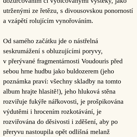
dozurčováním či vybičovanými výštěky, jako
utrženými ze řetězu, s divousovskou ponorností
a vzápětí rolujícím vynořováním.
Od samého začátku jde o nástřelná
seskrumážení s obluzujícími poryvy,
v přerývané fragmentárnosti Voudouris před
sebou hrne hudbu jako buldozerem (jeho
poznámka praví: všechny skladby na tomto
album hrajte hlasitě!), jeho hluková stěna
rozviřuje fukýře nářkovosti, je prošpikována
výdutěmi i hrocením rozkotávání, je
rozviřována do děsivosti i zděšení, aby po
přeryvu nastoupila opět odlišná melanž