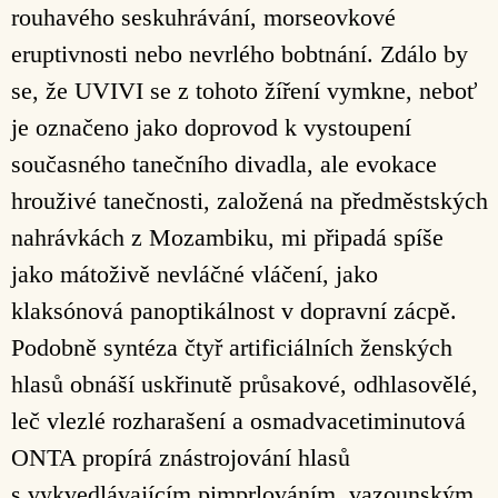
rouhavého seskuhrávání, morseovkové
eruptivnosti nebo nevrlého bobtnání. Zdálo by
se, že UVIVI se z tohoto žíření vymkne, neboť
je označeno jako doprovod k vystoupení
současného tanečního divadla, ale evokace
hrouživé tanečnosti, založená na předměstských
nahrávkách z Mozambiku, mi připadá spíše
jako mátoživě nevláčné vláčení, jako
klaksónová panoptikálnost v dopravní zácpě.
Podobně syntéza čtyř artificiálních ženských
hlasů obnáší uskřinutě průsakové, odhlasovělé,
leč vlezlé rozharašení a osmadvacetiminutová
ONTA propírá znástrojování hlasů
s vykvedlávajícím pimprlováním, vazounským