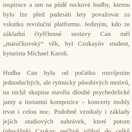
inspirace a um na půdě rockové hudby, kterou
bylo lze před padesáti lety považovat za
vskutku revoluční platformu. Jediným, kdo ze
základní čtyřčlenné sestavy Can měl
„máničkovský“ věk, byl Czukayův student,
kytarista Michael Karoli.
Hudba Can byla od počátku rozvíjením
jednoduchých, ale rytmicky působivých motivů,
na nichž skupina stavěla dlouhé psychedelické
jamy a instantní kompozice – koncerty mohly
trvat i celou noc. Podobně vznikaly i základy
jejích studiových nahrávek, které potom
(převážně) Czukay pečlivě stříhal do celků