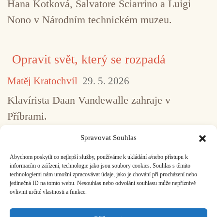
Hana Kotková, Salvatore Sciarrino a Luigi
Nono v Národním technickém muzeu.
Opravit svět, který se rozpadá
Matěj Kratochvíl
29. 5. 2026
Klavírista Daan Vandewalle zahraje v
Příbrami.
Spravovat Souhlas
Abychom poskytli co nejlepší služby, používáme k ukládání a/nebo přístupu k
...
1
2
3
4
5
517
informacím o zařízení, technologie jako jsou soubory cookies. Souhlas s těmito
technologiemi nám umožní zpracovávat údaje, jako je chování při procházení nebo
jedinečná ID na tomto webu. Nesouhlas nebo odvolání souhlasu může nepříznivě
ovlivnit určité vlastnosti a funkce.
Facebook
Bandcamp
Mail