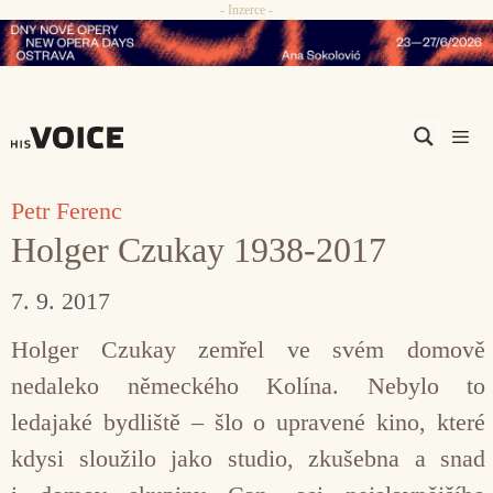
- Inzerce -
Přeskočit
na
obsah
Men
Petr Ferenc
Holger Czukay 1938-2017
7. 9. 2017
Holger Czukay zemřel ve svém domově
nedaleko německého Kolína. Nebylo to
ledajaké bydliště – šlo o upravené kino, které
kdysi sloužilo jako studio, zkušebna a snad