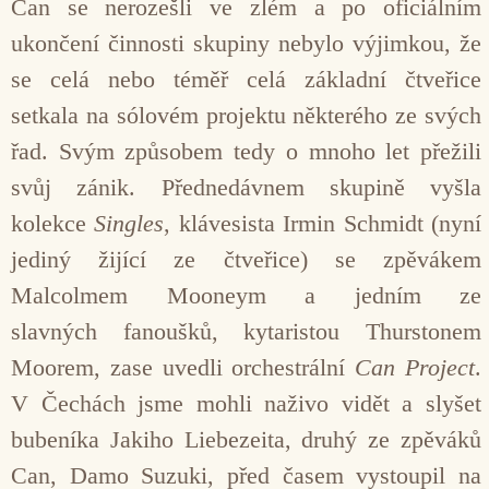
Can se nerozešli ve zlém a po oficiálním
ukončení činnosti skupiny nebylo výjimkou, že
se celá nebo téměř celá základní čtveřice
setkala na sólovém projektu některého ze svých
řad. Svým způsobem tedy o mnoho let přežili
svůj zánik. Přednedávnem skupině vyšla
kolekce
Singles
, klávesista Irmin Schmidt (nyní
jediný žijící ze čtveřice) se zpěvákem
Malcolmem Mooneym a jedním ze
slavných fanoušků, kytaristou Thurstonem
Moorem, zase uvedli orchestrální
Can Project
.
V Čechách jsme mohli naživo vidět a slyšet
bubeníka Jakiho Liebezeita, druhý ze zpěváků
Can, Damo Suzuki, před časem vystoupil na