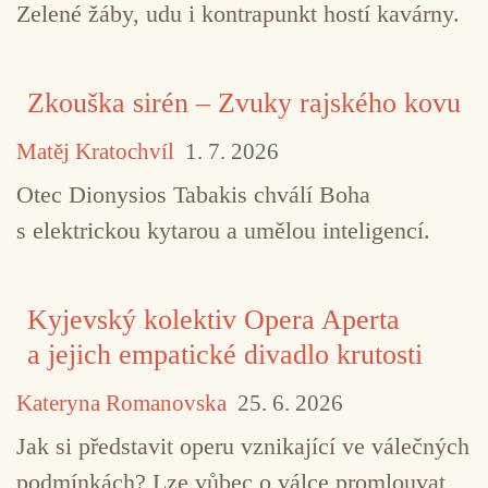
Zelené žáby, udu i kontrapunkt hostí kavárny.
Zkouška sirén – Zvuky rajského kovu
Matěj Kratochvíl
1. 7. 2026
Otec Dionysios Tabakis chválí Boha
s elektrickou kytarou a umělou inteligencí.
Kyjevský kolektiv Opera Aperta
a jejich empatické divadlo krutosti
Kateryna Romanovska
25. 6. 2026
Jak si představit operu vznikající ve válečných
podmínkách? Lze vůbec o válce promlouvat