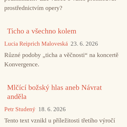
prostřednictvím opery?
Ticho a všechno kolem
Lucia Reiprich Maloveská
23. 6. 2026
Různé podoby „ticha a věčnosti“ na koncertě
TAGY
Can
Holger Czukay
krautrock
Konvergence.
Mlčící božský hlas aneb Návrat
anděla
Petr Studený
18. 6. 2026
Tento text vznikl u příležitosti třetího výročí