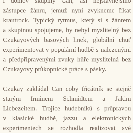
i domov skupiny Can, asi nejslavnějšího
zástupce žánru, jemuž nyní zvykneme říkat
krautrock. Typický rytmus, který si s žánrem
a skupinou spojujeme, by nebyl myslitelný bez
Czukayových basových linek, globální chuť
experimentovat v populární hudbě s nalezenými
a předpřipravenými zvuky hůře myslitelná bez
Czukayovy průkopnické práce s pásky.
Czukay zakládal Can coby třicátník se stejně
starým Irminem Schmidtem a Jakim
Liebezeitem. Trojice hudebníků s průpravou
v klasické hudbě, jazzu a elektronických
experimentech se rozhodla realizovat své