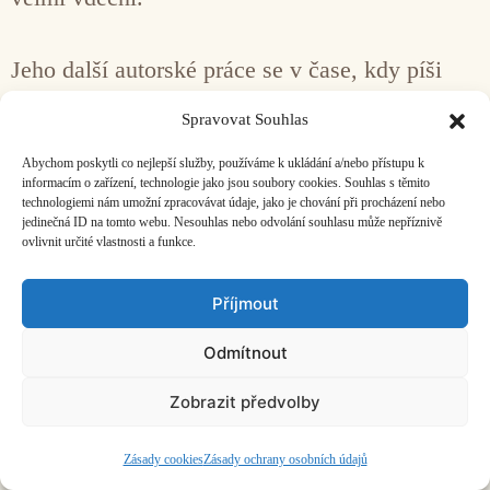
Jeho další autorské práce se v čase, kdy píši
tento článek, nacházejí pouze v jeho
Spravovat Souhlas
poznámkách a v jeho počítači a pravděpodobně
Abychom poskytli co nejlepší služby, používáme k ukládání a/nebo přístupu k
pouze on věděl, zda jsou dokončené či ne.
informacím o zařízení, technologie jako jsou soubory cookies. Souhlas s těmito
technologiemi nám umožní zpracovávat údaje, jako je chování při procházení nebo
Největším otazníkem je jeho opera, k níž ho
jedinečná ID na tomto webu. Nesouhlas nebo odvolání souhlasu může nepříznivě
ovlivnit určité vlastnosti a funkce.
inspirovala bohatá škála výrazových prostředků
zpěváka Bedřicha Levého, a přestože se na
Příjmout
kooperaci nakonec nedomluvili, Boris v práci
Odmítnout
na opeře pokračoval a hovořil o ní jako o svém
životním díle. Možná o ní ještě uslyšíme.
Zobrazit předvolby
Zásady cookies
Zásady ochrany osobních údajů
Na letošním Febiofestu se bude každopádně