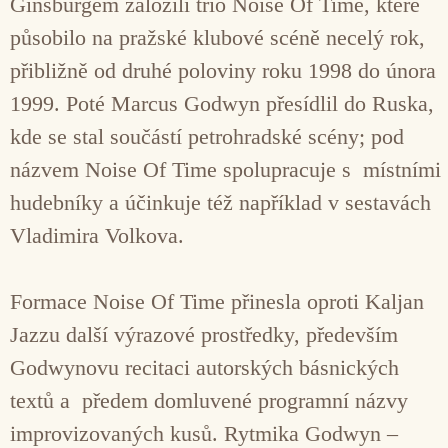
Ginsburgem založili trio Noise Of Time, které
působilo na pražské klubové scéně necelý rok,
přibližně od druhé poloviny roku 1998 do února
1999. Poté Marcus Godwyn přesídlil do Ruska,
kde se stal součástí petrohradské scény; pod
názvem Noise Of Time spolupracuje s místními
hudebníky a účinkuje též například v sestavách
Vladimira Volkova.
Formace Noise Of Time přinesla oproti Kaljan
Jazzu další výrazové prostředky, především
Godwynovu recitaci autorských básnických
textů a předem domluvené programní názvy
improvizovaných kusů. Rytmika Godwyn –