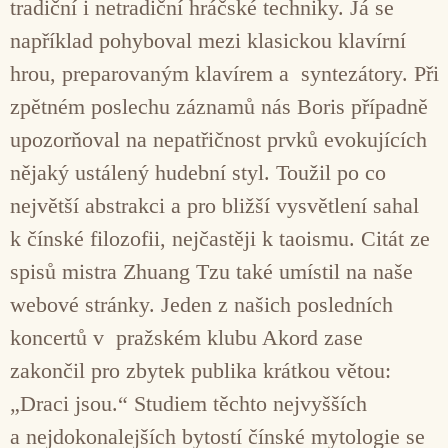
tradiční i netradiční hráčské techniky. Já se
například pohyboval mezi klasickou klavírní
hrou, preparovaným klavírem a syntezátory. Při
zpětném poslechu záznamů nás Boris případně
upozorňoval na nepatřičnost prvků evokujících
nějaký ustálený hudební styl. Toužil po co
největší abstrakci a pro bližší vysvětlení sahal
k čínské filozofii, nejčastěji k taoismu. Citát ze
spisů mistra Zhuang Tzu také umístil na naše
webové stránky. Jeden z našich posledních
koncertů v pražském klubu Akord zase
zakončil pro zbytek publika krátkou větou:
„Draci jsou.“ Studiem těchto nejvyšších
a nejdokonalejších bytostí čínské mytologie se