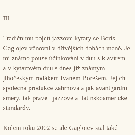
III.
Tradičnímu pojetí jazzové kytary se Boris
Gaglojev věnoval v dřívějších dobách méně. Je
mi známo pouze účinkování v duu s klavírem
a v kytarovém duu s dnes již známým
jihočeským rodákem Ivanem Borešem. Jejich
společná produkce zahrnovala jak avantgardní
směry, tak právě i jazzové a latinskoamerické
standardy.
Kolem roku 2002 se ale Gaglojev stal také