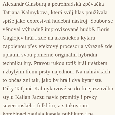
Alexandr Ginsburg a petrohradská zpěvačka
Taťjana Kalmykova, která svůj hlas používala
spíše jako expresivní hudební nástroj. Soubor se
věnoval výhradně improvizované hudbě. Boris
Gaglojev hrál i zde na akustickou kytaru
zapojenou přes efektový procesor a výrazně zde
uplatnil svou poměrně originální hybridní
techniku hry. Pravou rukou totiž hrál trsátkem
i zbylými třemi prsty najednou. Na nahrávkách
to občas zní tak, jako by hráli dva kytaristé.
Díky Taťjaně Kalmykovové se do freejazzového
stylu Kaljan Jazzu navíc promítly i prvky
severoruského folklóru, a s takovouto
kombinací zaujala kapela publikum i na