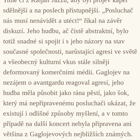
sdělnější a na poslech přístupnější. „Posluchač
nás musí nenávidět a utéct!“ říkal na závěr
diskuzí. Jeho hudbu, ač čistě abstraktní, bylo
totiž snadné si spojit i s jeho názory na stav
současné společnosti, narůstající agresi ve světě
a všeobecný kulturní vkus stále silněji
deformovaný komerčními médii. Gaglojev na
nezájem o avantgardu reagoval agresí, jeho
hudba měla působit jako rána pěstí, jako šok,
který má nepřipravenému posluchači ukázat, že
existují i odlišné způsoby myšlení, a v tomto
případě na další koncert nebyla připravena ani
většina z Gaglojevových nejbližších známých.