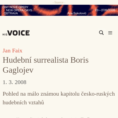
- Inzerce -
Přeskočit
na
obsah
Men
Jan Faix
Hudební surrealista Boris
Gaglojev
1. 3. 2008
Pohled na málo známou kapitolu česko-ruských
hudebních vztahů