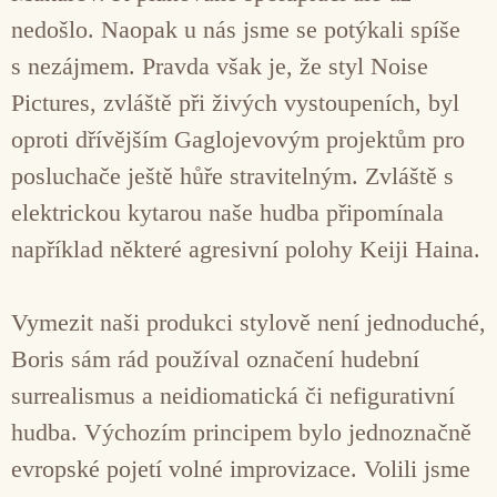
nedošlo. Naopak u nás jsme se potýkali spíše
s nezájmem. Pravda však je, že styl Noise
Pictures, zvláště při živých vystoupeních, byl
oproti dřívějším Gaglojevovým projektům pro
posluchače ještě hůře stravitelným. Zvláště s
elektrickou kytarou naše hudba připomínala
například některé agresivní polohy Keiji Haina.
Vymezit naši produkci stylově není jednoduché,
Boris sám rád používal označení hudební
surrealismus a neidiomatická či nefigurativní
hudba. Výchozím principem bylo jednoznačně
evropské pojetí volné improvizace. Volili jsme