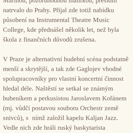
Marinou, pozoruhodnou malířkou, přesídlil
natrvalo do Prahy. Přijal zde totiž nabídku
působení na Instrumental Theatre Music
College, kde přednášel několik let, než byla
škola z finančních důvodů zrušena.
V Praze je alternativní hudební scéna podstatně
menší a skrytější, a tak zde Gaglojev vhodné
spolupracovníky pro vlastní koncertní činnost
hledal déle. Naštěstí se setkal se známým
bubeníkem a perkusistou Jaroslavem Kořánem
(mj. vůdčí postavou souboru Orchestr země
snivců), s nímž založil kapelu Kaljan Jazz.
Vedle nich zde hráli ruský baskytarista