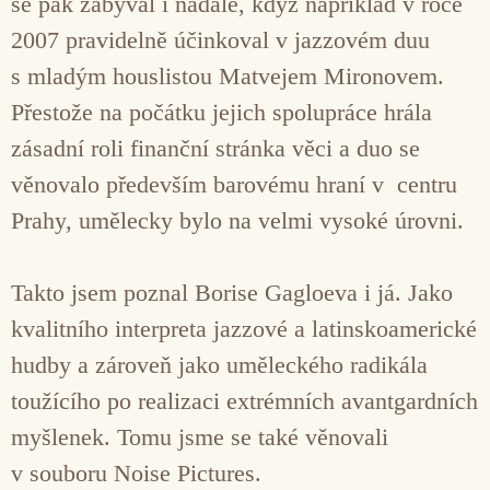
se pak zabýval i nadále, když například v roce
2007 pravidelně účinkoval v jazzovém duu
s mladým houslistou Matvejem Mironovem.
Přestože na počátku jejich spolupráce hrála
zásadní roli finanční stránka věci a duo se
věnovalo především barovému hraní v centru
Prahy, umělecky bylo na velmi vysoké úrovni.
Takto jsem poznal Borise Gagloeva i já. Jako
kvalitního interpreta jazzové a latinskoamerické
hudby a zároveň jako uměleckého radikála
toužícího po realizaci extrémních avantgardních
myšlenek. Tomu jsme se také věnovali
v souboru Noise Pictures.