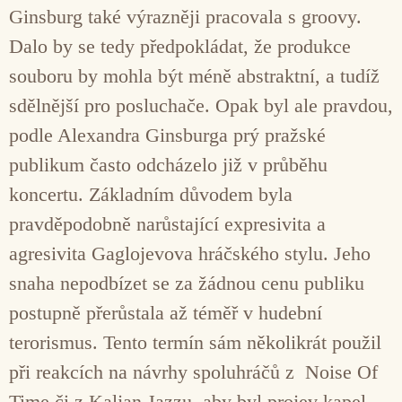
Ginsburg také výrazněji pracovala s groovy.
Dalo by se tedy předpokládat, že produkce
souboru by mohla být méně abstraktní, a tudíž
sdělnější pro posluchače. Opak byl ale pravdou,
podle Alexandra Ginsburga prý pražské
publikum často odcházelo již v průběhu
koncertu. Základním důvodem byla
pravděpodobně narůstající expresivita a
agresivita Gaglojevova hráčského stylu. Jeho
snaha nepodbízet se za žádnou cenu publiku
postupně přerůstala až téměř v hudební
terorismus. Tento termín sám několikrát použil
při reakcích na návrhy spoluhráčů z Noise Of
Time či z Kaljan Jazzu, aby byl projev kapel