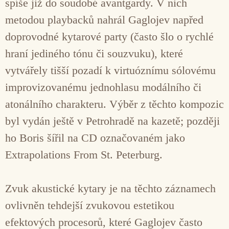
spíše již do soudobé avantgardy. V nich
metodou playbacků nahrál Gaglojev napřed
doprovodné kytarové party (často šlo o rychlé
hraní jediného tónu či souzvuku), které
vytvářely tišší pozadí k virtuóznímu sólovému
improvizovanému jednohlasu modálního či
atonálního charakteru. Výběr z těchto kompozic
byl vydán ještě v Petrohradě na kazetě; později
ho Boris šířil na CD označovaném jako
Extrapolations From St. Peterburg.
Zvuk akustické kytary je na těchto záznamech
ovlivněn tehdejší zvukovou estetikou
efektových procesorů, které Gaglojev často