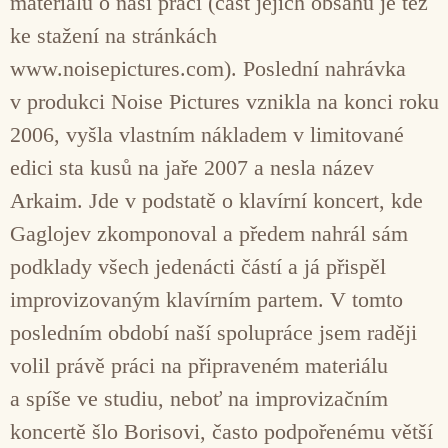
materiálů o naší práci (část jejich obsahu je též
ke stažení na stránkách
www.noisepictures.com). Poslední nahrávka
v produkci Noise Pictures vznikla na konci roku
2006, vyšla vlastním nákladem v limitované
edici sta kusů na jaře 2007 a nesla název
Arkaim. Jde v podstatě o klavírní koncert, kde
Gaglojev zkomponoval a předem nahrál sám
podklady všech jedenácti částí a já přispěl
improvizovaným klavírním partem. V tomto
posledním období naší spolupráce jsem raději
volil právě práci na připraveném materiálu
a spíše ve studiu, neboť na improvizačním
koncertě šlo Borisovi, často podpořenému větší