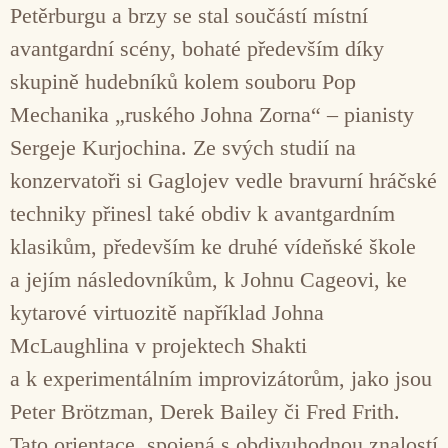
Petěrburgu a brzy se stal součástí místní
avantgardní scény, bohaté především díky
skupině hudebníků kolem souboru Pop
Mechanika „ruského Johna Zorna“ – pianisty
Sergeje Kurjochina. Ze svých studií na
konzervatoři si Gaglojev vedle bravurní hráčské
techniky přinesl také obdiv k avantgardním
klasikům, především ke druhé vídeňské škole
a jejím následovníkům, k Johnu Cageovi, ke
kytarové virtuozitě například Johna
McLaughlina v projektech Shakti
a k experimentálním improvizátorům, jako jsou
Peter Brötzman, Derek Bailey či Fred Frith.
Tato orientace, spojená s obdivuhodnou znalostí