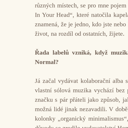
různých místech, se pro mne pojem
In Your Head“, které natočila kape
znamená, že je jedno, kdo jste nebo 
život, na rozdíl od ostatních, žijete.
Řada labelů vzniká, když muzik
Normal?
Já začal vydávat kolaborační alba
vlastní sólová muzika vychází bez 
značku s pár přáteli jako způsob, 
možná lidé jinak nezavadili. V době,
kolonky „organický minimalismus“, 
důvodu se zrodilo vydavatelství H