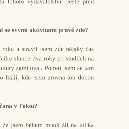
ů tohoto vydavatelství. Ještě před
l se svými aktivitami právě zde?
 roku a strávil jsem zde nějaký čas
ího slunce dva roky po studiích na
ltury zamiloval. Potřetí jsem se tam
o Itálii, kde jsem zrovna tou dobou
čana v Tokiu?
, že jsem během mládí žil na tolika