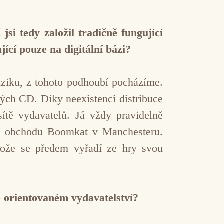
si tedy založil tradičně fungující
jící pouze na digitální bázi?
uziku, z tohoto podhoubí pocházíme.
ných CD. Díky neexistenci distribuce
ítě vydavatelů. Já vždy pravidelně
ou obchodu Boomkat v Manchesteru.
tože se předem vyřadí ze hry svou
o orientovaném vydavatelství?