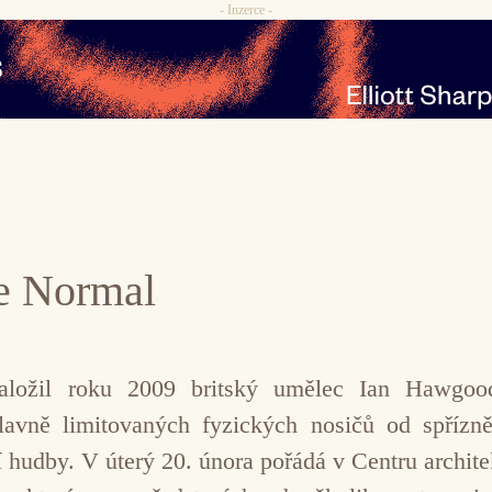
- Inzerce -
e Normal
aložil roku 2009 britský umělec Ian Hawgoo
lavně limitovaných fyzických nosičů od spřízn
í hudby. V úterý 20. února pořádá v Centru archit