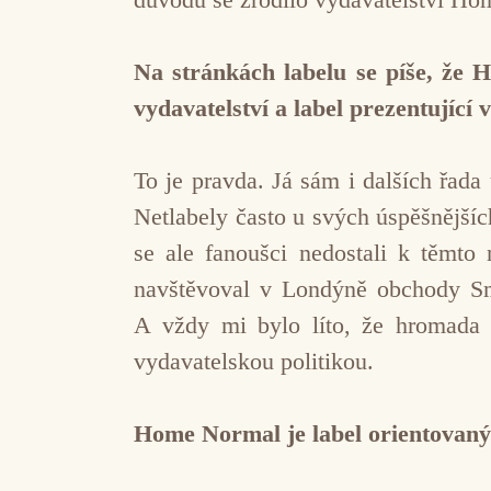
Na stránkách labelu se píše, že H
vydavatelství a label prezentující 
To je pravda. Já sám i dalších řad
Netlabely často u svých úspěšnějšíc
se ale fanoušci nedostali k těmto
navštěvoval v Londýně obchody Sm
A vždy mi bylo líto, že hromada 
vydavatelskou politikou.
Home Normal je label orientovaný 