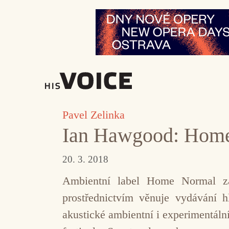
Přeskočit
na
obsah
Pavel Zelinka
Ian Hawgood: Hom
20. 3. 2018
Ambientní label Home Normal z
prostřednictvím věnuje vydávání h
akustické ambientní i experimentáln