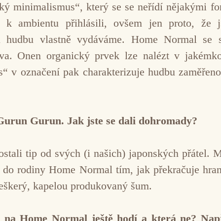
ý minimalismus“, který se se neřídí nějakými for
k ambientu přihlásili, ovšem jen proto, že
u hudbu vlastně vydáváme. Home Normal se sou
va. Onen organický prvek lze nalézt v jakémko
“ v označení pak charakterizuje hudbu zaměřeno
 Gurun Gurun. Jak jste se dali dohromady?
tali tip od svých (i našich) japonských přátel. M
la do rodiny Home Normal tím, jak překračuje hr
škerý, kapelou produkovaný šum.
e na Home Normal ještě hodí a která ne? Nap