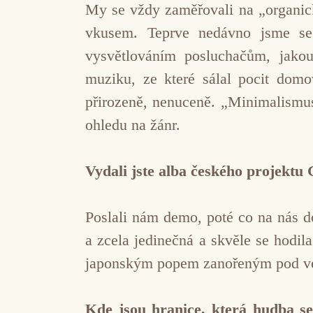
My se vždy zaměřovali na „organick
vkusem. Teprve nedávno jsme se 
vysvětlováním posluchačům, jako
muziku, ze které sálal pocit domo
přirozeně, nenuceně. „Minimalismus
ohledu na žánr.
Vydali jste alba českého projektu
Poslali nám demo, poté co na nás dos
a zcela jedinečná a skvěle se hodi
japonským popem zanořeným pod ve
Kde jsou hranice, která hudba s