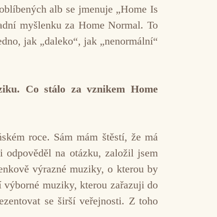
oblíbených alb se jmenuje „Home Is
ákladní myšlenku za Home Normal. To
jedno, jak „daleko“, jak „nenormální“
uziku. Co stálo za vznikem Home
oňském roce. Sám mám štěstí, že má
i odpověděl na otázku, založil jsem
lenkově výrazné muziky, o kterou by
ví výborné muziky, kterou zařazuji do
entovat se širší veřejnosti. Z toho