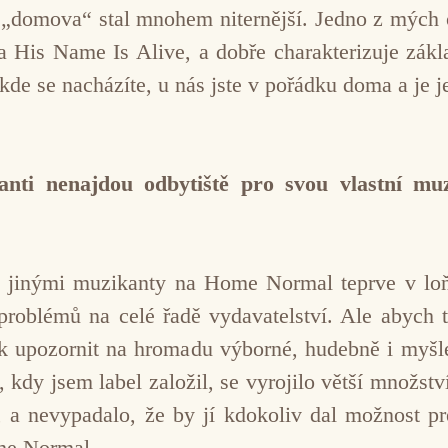
 „domova“ stal mnohem niternější. Jedno z mých 
la His Name Is Alive, a dobře charakterizuje z
kde se nacházíte, u nás jste v pořádku doma a je 
anti nenajdou odbytiště pro svou vlastní m
 s jinými muzikanty na Home Normal teprve v l
problémů na celé řadě vydavatelství. Ale abych t
jak upozornit na hromadu výborné, hudebně i myš
 kdy jsem label založil, se vyrojilo větší množst
a nevypadalo, že by jí kdokoliv dal možnost prez
ome Normal.