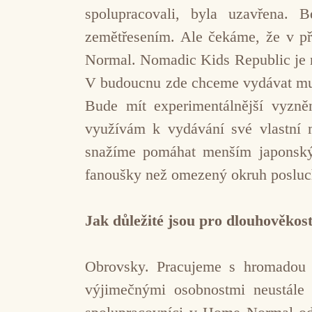
spolupracovali, byla uzavřena.
zemětřesením. Ale čekáme, že v př
Normal. Nomadic Kids Republic je n
V budoucnu zde chceme vydávat muzi
Bude mít experimentálnější vyzn
využívám k vydávání své vlastní 
snažíme pomáhat menším japonským
fanoušky než omezený okruh posluch
Jak důležité jsou pro dlouhověkos
Obrovsky. Pracujeme s hromadou m
výjimečnými osobnostmi neustále 