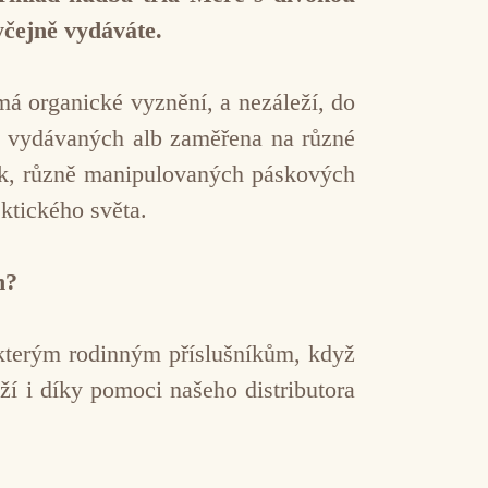
yčejně vydáváte.
má organické vyznění, a nezáleží, do
mi vydávaných alb zaměřena na různé
ek, různě manipulovaných páskových
ktického světa.
n?
ěkterým rodinným příslušníkům, když
í i díky pomoci našeho distributora