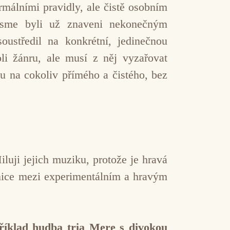
málními pravidly, ale čistě osobním
 jsme byli už znaveni nekonečným
středil na konkrétní, jedinečnou
li žánru, ale musí z něj vyzařovat
u na cokoliv přímého a čistého, bez
iluji jejich muziku, protože je hravá
anice mezi experimentálním a hravým
říklad hudba tria Mere s divokou