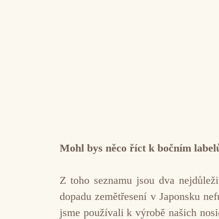
Mohl bys něco říct k bočním labe
Z toho seznamu jsou dva nejdůlež
dopadu zemětřesení v Japonsku nefu
jsme používali k výrobě našich nosi