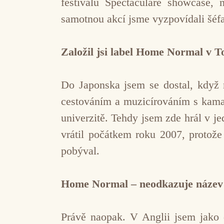
festivalu Spectaculare showcase, 
samotnou akcí jsme vyzpovídali šéf
Založil jsi label Home Normal v T
Do Japonska jsem se dostal, když m
cestováním a muzicírováním s kama
univerzitě. Tehdy jsem zde hrál v j
vrátil počátkem roku 2007, protože
pobýval.
Home Normal – neodkazuje název l
Právě naopak. V Anglii jsem jako d