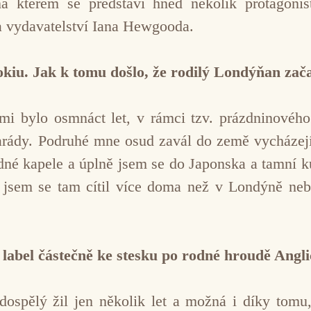
na kterém se představí hned několik protagonist
a vydavatelství Iana Hewgooda.
okiu. Jak k tomu došlo, že rodilý Londýňan zača
i bylo osmnáct let, v rámci tzv. prázdninového
rády. Podruhé mne osud zavál do země vycházejíc
edné kapele a úplně jsem se do Japonska a tamní ku
 jsem se tam cítil více doma než v Londýně neb
abel částečně ke stesku po rodné hroudě Angli
ospělý žil jen několik let a možná i díky tomu