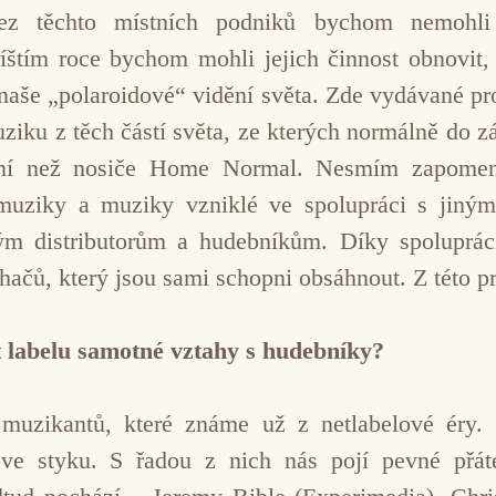
 Bez těchto místních podniků bychom nemohl
íštím roce bychom mohli jejich činnost obnovi
aše „polaroidové“ vidění světa. Zde vydávané proj
ku z těch částí světa, ze kterých normálně do z
ění než nosiče Home Normal. Nesmím zapomeno
muziky a muziky vzniklé ve spolupráci s jiným
 distributorům a hudebníkům. Díky spolupráci
ačů, který jsou sami schopni obsáhnout. Z této p
t labelu samotné vztahy s hudebníky?
uzikantů, které známe už z netlabelové éry. 
ve styku. S řadou z nich nás pojí pevné přáte