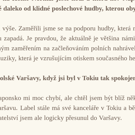
 daleko od klidné poslechové hudby, kterou ob
 výše. Zaměřili jsme se na podporu hudby, která 
u zapadá. Je pravdou, že aktuálně je většina ná
lným zaměřením na začleňováním polních nahráv
ziky, která je vzrušujícím otiskem současného he
olské Varšavy, když jsi byl v Tokiu tak spokoje
Japonsko mi moc chybí, ale chtěl jsem být blíž n
ršavu. Label stále má své kanceláře v Tokiu a běž
atelství jsem ale logicky přesunul do Varšavy.