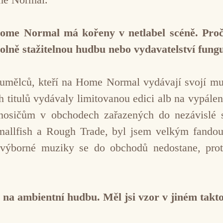
ome Normal má kořeny v netlabel scéně. Proč j
volně stažitelnou hudbu nebo vydavatelství fungu
a umělců, kteří na Home Normal vydávají svojí m
h titulů vydávaly limitovanou edici alb na vypále
 nosičům v obchodech zařazených do nezávislé s
allfish a Rough Trade, byl jsem velkým fand
výborné muziky se do obchodů nedostane, pro
na ambientní hudbu. Měl jsi vzor v jiném takt