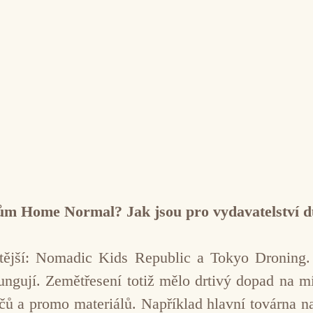
lům Home Normal? Jak jsou pro vydavatelství d
itější: Nomadic Kids Republic a Tokyo Droning.
ngují. Zemětřesení totiž mělo drtivý dopad na mís
čů a promo materiálů. Například hlavní továrna n