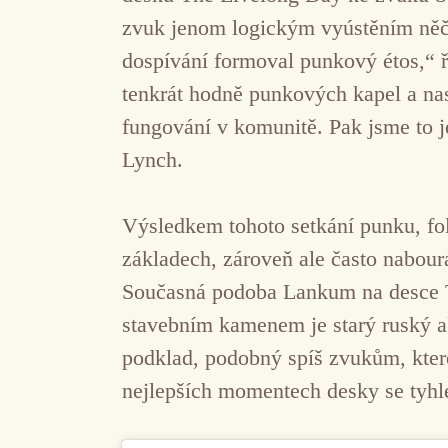
zvuk jenom logickým vyústěním něč
dospívání formoval punkový étos,“ 
tenkrát hodně punkových kapel a nas
fungování v komunitě. Pak jsme to 
Lynch.
Výsledkem tohoto setkání punku, folk
základech, zároveň ale často nabour
Současná podoba Lankum na desce T
stavebním kamenem je starý ruský ak
podklad, podobný spíš zvukům, kter
nejlepších momentech desky se tyhle