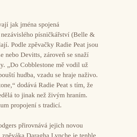
ají jak jména spojená
nezávislého písničkářství (Belle &
ají. Podle zpěvačky Radie Peat jsou
 nebo Devitts, zároveň se snaží
ky. „Do Cobblestone mě vodil už
ouští hudba, vzadu se hraje naživo.
one,“ dodává Radie Peat s tím, že
edělá to jinak než živým hraním.
m propojení s tradicí.
dgers přirovnává jejich novou
 zpěváka Daragha Lynche je tenhle