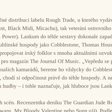
.
é distribuci labelu Rough Trade, u kterého vydáv
, Black Midi, Micachu), tak veteráni ostrovního 
ea Power). Lankum do téhle sestavy dokonale zapad
ublinské hospody jako Cobblestone, Thomas House
 propojovat irský folklor s mnoha aktuálními ozvu
 pro magazín The Journal Of Music. „Vepředu se p
 našich kamarádů, bereme ho vždycky do Cobblest
é, chodí si odpočinout právě do téhle hospody. A n
hudby – i tohle naznačuje, jak hluboce jsou Lanku
ch scén. Recenzentka deníku The Guardian Jude Ro
wans, My Bloody Valentine nebo Sunn o))). Podle