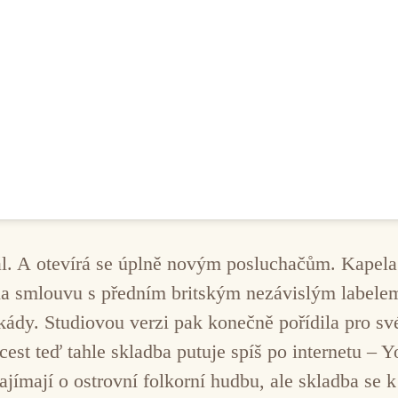
 dál. A otevírá se úplně novým posluchačům. Kapela
a smlouvu s předním britským nezávislým labelem
kády. Studiovou verzi pak konečně pořídila pro 
cest teď tahle skladba putuje spíš po internetu – 
zajímají o ostrovní folkorní hudbu, ale skladba se 