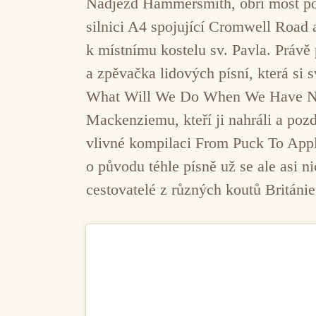
Nadjezd Hammersmith, obří most pos
silnici A4 spojující Cromwell Road a
k místnímu kostelu sv. Pavla. Právě
a zpěvačka lidových písní, která si s
What Will We Do When We Have No M
Mackenziemu, kteří ji nahráli a pozd
vlivné kompilaci From Puck To Appl
o původu téhle písně už se ale asi n
cestovatelé z různých koutů Británie 