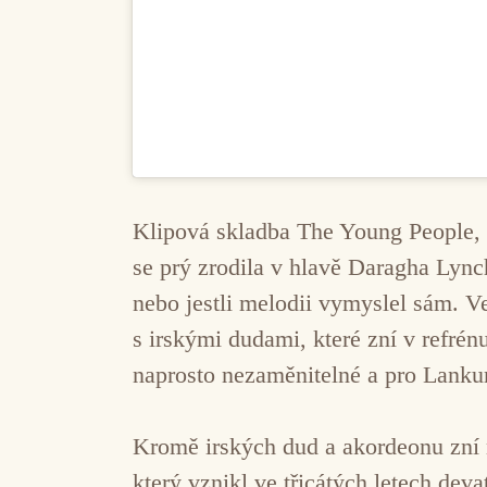
Klipová skladba The Young People, 
se prý zrodila v hlavě Daragha Lynch
nebo jestli melodii vymyslel sám. Ve
s irskými dudami, které zní v refré
naprosto nezaměnitelné a pro Lanku
Kromě irských dud a akordeonu zní 
který vznikl ve třicátých letech de