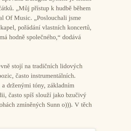
átků. „Můj přístup k hudbě během
l Of Music. „Poslouchali jsme
kapel, pořádání vlastních koncertů,
á má hodně společného,“ dodává
vně stojí na tradičních lidových
ozic, často instrumentálních.
 a drženými tóny, základním
i, často spíš slouží jako bzučivý
lohách zmíněných Sunn o))). V těch