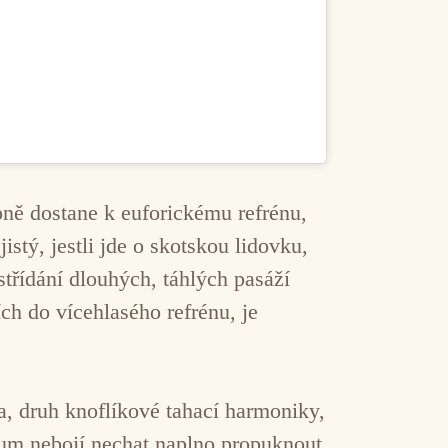
ně dostane k euforickému refrénu,
stý, jestli jde o skotskou lidovku,
střídání dlouhých, táhlých pasáží
ch do vícehlasého refrénu, je
, druh knoflíkové tahací harmoniky,
nkum nebojí nechat naplno propuknout