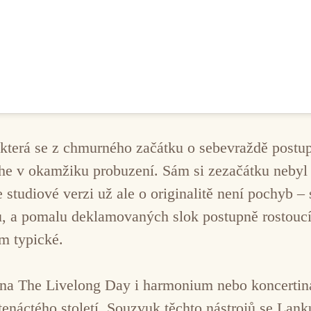
která se z chmurného začátku o sebevraždě postup
e v okamžiku probuzení. Sám si zezačátku nebyl ji
 studiové verzi už ale o originalitě není pochyb – 
nu, a pomalu deklamovaných slok postupně rostoucí
m typické.
na The Livelong Day i harmonium nebo koncertina
vatenáctého století. Souzvuk těchto nástrojů se La