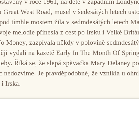
tavený v roce 1961, najdete v západním Londýně.
 Great West Road, musel v šedesátých letech ustoup
 pod tímhle mostem žila v sedmdesátých letech Mar
voje melodie přinesla z cest po Irsku i Velké Britá
oney, zazpívala někdy v polovině sedmdesátých
ěji vydali na kazetě Early In The Month Of Spring
eby. Říká se, že slepá zpěvačka Mary Delaney poř
ic nedozvíme. Je pravděpodobné, že vznikla u ohniš
i Irska.