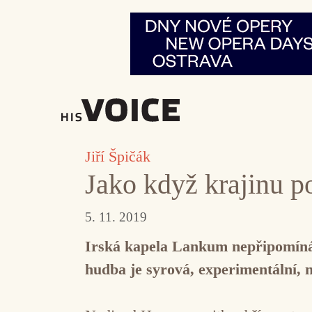
Přeskočit
na
obsah
Jiří Špičák
Jako když krajinu p
5. 11. 2019
Irská kapela Lankum nepřipomíná n
hudba je syrová, experimentální, 