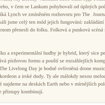
eho, v čem se Lankum pohybovali od úplných poč
říká Lynch ve zmíněném rozhovoru pro The Journa
áli jsme celý ten mód jejich fungování: zakládání 
jenom přenesli do folku. Folková a punková scén
u a experimentální hudby je hybrid, který sice pe
ává písňovou formu a pouští se rozsáhlejších komp
he Livelong Day je hodně ovlivněná drone music
ordeon a irské dudy. Ty ale málokdy nesou melodi
é najdeme na deskách Earth nebo v mírnějších po
 přístupy kombinují.