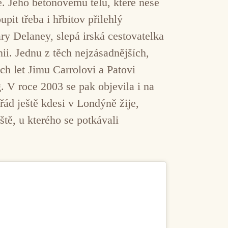
 Jeho betonovému tělu, které nese
it třeba i hřbitov přilehlý
y Delaney, slepá irská cestovatelka
nii. Jednu z těch nejzásadnějších,
 let Jimu Carrolovi a Patovi
. V roce 2003 se pak objevila i na
ád ještě kdesi v Londýně žije,
tě, u kterého se potkávali