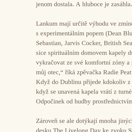
jenom dostala. A hluboce je zasáhla
Lankum mají určitě výhodu ve zmíněn
s experimentálním popem (Dean Blunt
Sebastian, Jarvis Cocker, British S
sice spirituálním domovem kapely d
vykračovat ze své komfortní zóny a
můj otec,“ říká zpěvačka Radie Peat
Když do Dublinu přijede kdokoliv z
když se unavená kapela vrátí z turn
Odpočinek od hudby prostřednictvím 
Zároveň se ale dotýkají mnoha jiný
desku The Livelong Day ke zvuku S