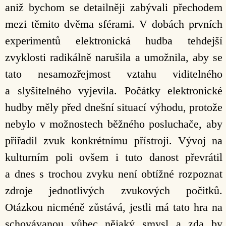
aniž bychom se detailněji zabývali přechodem
mezi těmito dvěma sférami. V dobách prvních
experimentů elektronická hudba tehdejší
zvyklosti radikálně narušila a umožnila, aby se
tato nesamozřejmost vztahu viditelného
a slyšitelného vyjevila. Počátky elektronické
hudby měly před dnešní situací výhodu, protože
nebylo v možnostech běžného posluchače, aby
přiřadil zvuk konkrétnímu přístroji. Vývoj na
kulturním poli ovšem i tuto danost převrátil
a dnes s trochou zvyku není obtížné rozpoznat
zdroje jednotlivých zvukových počitků.
Otázkou nicméně zůstává, jestli má tato hra na
schovávanou vůbec nějaký smysl a zda by