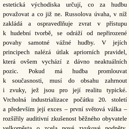
estetická východiska určují, co za hudbu
považovat a co již ne. Russolova úvaha, v níž
zakládá a ospravedlňuje zvrat v přístupu
k hudební tvorbě, se odráží od nepřirozené
povahy samotné vážné hudby. V jejích
principech nalézá útlak apriorních pravidel,
která ovšem vychází z dávno neaktuálních
pozic. Pokud má hudba promlouvat
k současnosti, musí do obsahu zahrnout
i zvuky, jež jsou pro její realitu typické.
Vrcholná industrializace počátku 20. století
a především její exces – první světová válka –
rozšířily auditivní zkušenost běžného obyvatele
velkoměsta o zcela nové zvukové podněty.