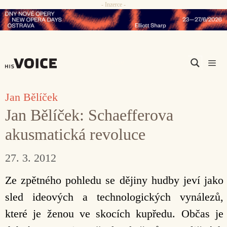
- Inzerce -
Přeskočit
na
obsah
Men
Jan Bělíček
Jan Bělíček: Schaefferova
akusmatická revoluce
27. 3. 2012
Ze zpětného pohledu se dějiny hudby jeví jako
sled ideových a technologických vynálezů,
které je ženou ve skocích kupředu. Občas je