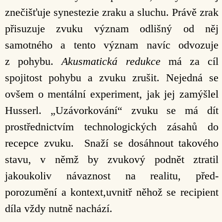
znečišťuje synestezie zraku a sluchu. Právě zrak
přisuzuje zvuku význam odlišný od něj
samotného a tento význam navíc odvozuje
z pohybu.
Akusmatická redukce
má za cíl
spojitost pohybu a zvuku zrušit. Nejedná se
ovšem o mentální experiment, jak jej zamýšlel
Husserl. „Uzávorkování“ zvuku se má dít
prostřednictvím technologických zásahů do
recepce zvuku. Snaží se dosáhnout takového
stavu, v němž by zvukový podnět ztratil
jakoukoliv návaznost na realitu, před-
porozumění a kontext,uvnitř něhož se recipient
díla vždy nutně nachází.