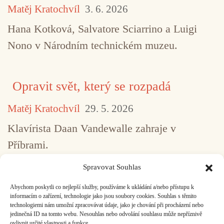
Matěj Kratochvíl
3. 6. 2026
Hana Kotková, Salvatore Sciarrino a Luigi
Nono v Národním technickém muzeu.
Opravit svět, který se rozpadá
Matěj Kratochvíl
29. 5. 2026
Klavírista Daan Vandewalle zahraje v
Příbrami.
Spravovat Souhlas
Abychom poskytli co nejlepší služby, používáme k ukládání a/nebo přístupu k
...
1
2
3
4
5
517
informacím o zařízení, technologie jako jsou soubory cookies. Souhlas s těmito
technologiemi nám umožní zpracovávat údaje, jako je chování při procházení nebo
jedinečná ID na tomto webu. Nesouhlas nebo odvolání souhlasu může nepříznivě
ovlivnit určité vlastnosti a funkce.