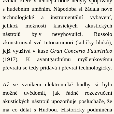
zvuků, které v tehdejší době nebyly spojovány
s hudebním uměním. Nápodoba si žádala nové
technologické a instrumentální vybavení,
jelikož možnosti klasických akustických
nástrojů byly nevyhovující. Russolo
zkonstruoval své Intonarumori (ladičky hluků),
jejž využívá v kuse
Gran Concerto Futuristico
(1917). K avantgardnímu myšlenkovému
převratu se tedy přidává i převrat technologický.
Až se vznikem elektronické hudby si bylo
možné uvědomit, jak řádné rozezvučení
akustických nástrojů upozorňuje posluchače, že
má co dělat s Hudbou. Historicky podmíněná