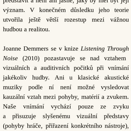
představit a není ani jasné, jaký by měl být její
význam. V konečném důsledku jeho teorie
utvořila ještě větší rozestup mezi vážnou
hudbou a realitou.
Joanne Demmers se v knize
Listening
Through
Noise
(2010) pozastavuje se nad vztahem
vizuálních a auditivních počitků při vnímání
jakékoliv hudby. Ani u klasické akustické
muziky podle ní není možné vysledovat
kauzální vztah mezi pohyby, matérií a zvukem.
Naše vnímání vychází pouze ze zvyku
a přisuzuje slyšenému vizuální představy
(pohyby hráče, přiřazení konkrétního nástroje),