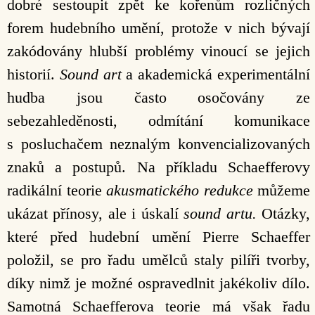
dobré sestoupit zpět ke kořenům rozličných
forem hudebního umění, protože v nich bývají
zakódovány hlubší problémy vinoucí se jejich
historií.
Sound art
a akademická experimentální
hudba jsou často osočovány ze
sebezahleděnosti, odmítání komunikace
s posluchačem neznalým konvencializovaných
znaků a postupů. Na příkladu Schaefferovy
radikální teorie
akusmatického redukce
můžeme
ukázat přínosy, ale i úskalí
sound artu.
Otázky,
které před hudební umění Pierre Schaeffer
položil, se pro řadu umělců staly pilíři tvorby,
díky nimž je možné ospravedlnit jakékoliv dílo.
Samotná Schaefferova teorie má však řadu