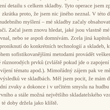
ení detailu s celkem skladby. Tyto operace jsem 
 zkrátka proto, že jsem nic jiného neznal. V této
debního myšlení – mé skladby začaly obsahovat 
i. Začal jsem znovu hledat, jaké jsou vlastně mé
rovnal, nebo se aspoň domnívám. Zcela jiná kapito
iknutí do konkrétních technologií a skladeb, kte
em sofistikovanějšími metodami provádět veškeré
ě různorodých prvků (zvláště pokud jde o zapojení 
víjení tématu apod.). Mimořádný zájem pak ve mě 
h výsledků ve skladbách. Měl jsem pocit, že mám 
odní zvuky a dokonce i v určitém smyslu na hudbu 
vního a stále možná největšího skladatelského vzo
 té doby držela jako klíště.