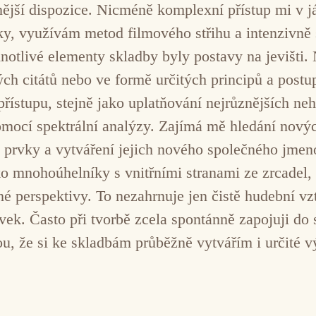
nější dispozice. Nicméně komplexní přístup mi v j
ky, využívám metod filmového střihu a intenzivně
notlivé elementy skladby byly postavy na jevišti
ch citátů nebo ve formě určitých principů a postup
řístupu, stejně jako uplatňování nejrůznějších ne
omocí spektrální analýzy. Zajímá mě hledání nový
prvky a vytváření jejich nového společného jmeno
o mnohoúhelníky s vnitřními stranami ze zrcadel,
né perspektivy. To nezahrnuje jen čistě hudební vz
vek. Často při tvorbě zcela spontánně zapojuji do s
, že si ke skladbám průběžně vytvářím i určité výt