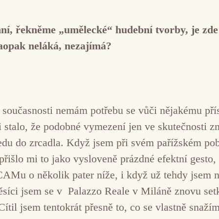
ní, řekněme „umělecké“ hudební tvorby, je zde 
naopak neláká, nezajímá?
 současnosti nemám potřebu se vůči nějakému přís
sti stalo, že podobné vymezení jen ve skutečnosti
u do zrcadla. Když jsem při svém pařížském pob
řišlo mi to jako vysloveně prázdné efektní gest
AMu o několik pater níže, i když už tehdy jsem na
íci jsem se v Palazzo Reale v Miláně znovu setk
 Cítil jsem tentokrát přesně to, co se vlastně snaž