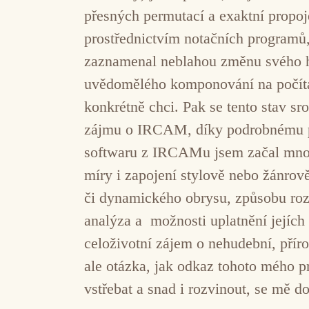
přesných permutací a exaktní propoj
prostřednictvím notačních programů,
zaznamenal neblahou změnu svého hu
uvědomělého komponování na počítač
konkrétně chci. Pak se tento stav s
zájmu o IRCAM, díky podrobnému pron
softwaru z IRCAMu jsem začal mnoh
míry i zapojení stylově nebo žánrov
či dynamického obrysu, způsobu roz
analýza a možnosti uplatnění jejíc
celoživotní zájem o nehudební, přír
ale otázka, jak odkaz tohoto mého pr
vstřebat a snad i rozvinout, se mě do