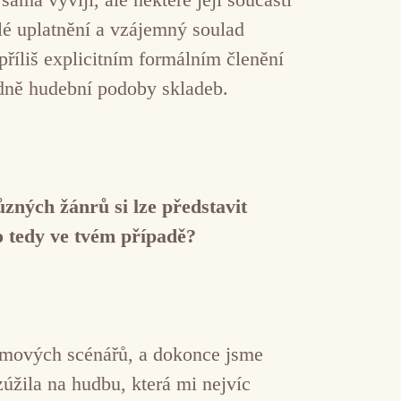
alé uplatnění a vzájemný soulad
říliš explicitním formálním členění
adně hudební podoby skladeb.
zných žánrů si lze představit
o tedy ve tvém případě?
ilmových scénářů, a dokonce jsme
zúžila na hudbu, která mi nejvíc