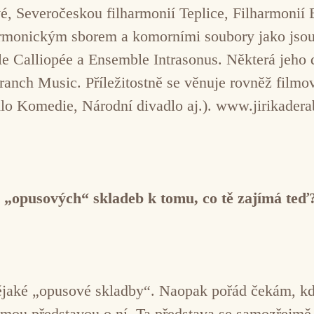
vé, Severočeskou filharmonií Teplice, Filharmonií
armonickým sborem a komorními soubory jako jso
 Calliopée a Ensemble Intrasonus. Některá jeho 
anch Music. Příležitostně se věnuje rovněž film
dlo Komedie, Národní divadlo aj.). www.jirikader
 „opusových“ skladeb k tomu, co tě zajímá teď
jaké „opusové skladby“. Naopak pořád čekám, kd
u představou o ní. Ta představa se samozřejmě sa