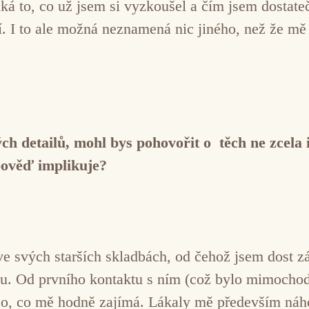
ká to, co už jsem si vyzkoušel a čím jsem dostateč
í. I to ale možná neznamená nic jiného, než že mě 
h detailů, mohl bys pohovořit o těch ne zcela i
pověď implikuje?
ve svých starších skladbách, od čehož jsem dost zá
esu. Od prvního kontaktu s ním (což bylo mimoch
 něco, co mě hodně zajímá. Lákaly mě především n