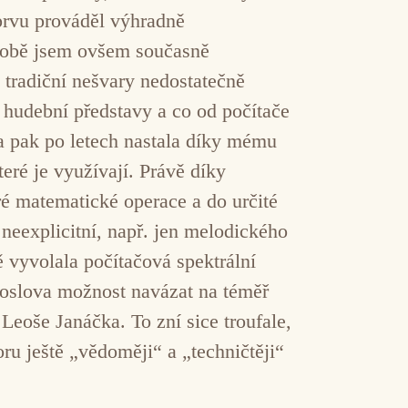
zprvu prováděl výhradně
 době jsem ovšem současně
tradiční nešvary nedostatečně
 hudební představy a co od počítače
la pak po letech nastala díky mému
ré je využívají. Právě díky
 matematické operace a do určité
neexplicitní, např. jen melodického
vyvolala počítačová spektrální
doslova možnost navázat na téměř
Leoše Janáčka. To zní sice troufale,
ru ještě „vědoměji“ a „techničtěji“