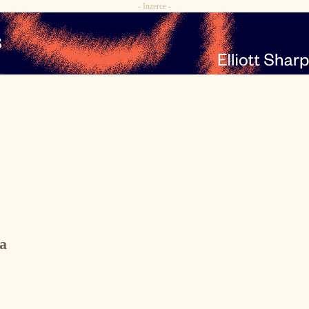
- Inzerce -
a