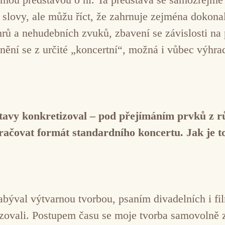
t slovy, ale můžu říct, že zahrnuje zejména dokon
rů a nehudebních zvuků, zbavení se závislosti na p
anění se z určité „koncertní“, možná i vůbec výhr
stavy konkretizoval – pod přejímáním prvků z rů
kračovat formát standardního koncertu. Jak je t
zabýval výtvarnou tvorbou, psaním divadelních i f
alizovali. Postupem času se moje tvorba samovolně 