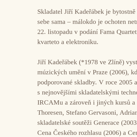
Skladatel Jiří Kadeřábek je bytostn
sebe sama – málokdo je ochoten net
22. listopadu v podání Fama Quarte
kvarteto a elektroniku.
Jiří Kadeřábek (*1978 ve Zlíně) vys
múzických umění v Praze (2006), kd
podporované skladby. V roce 2005 a
s nejnovějšími skladatelskými techn
IRCAMu a zároveň i jiných kursů a 
Thoresen, Stefano Gervasoni, Adrian
skladatelské soutěži Generace (200
Cena Českého rozhlasu (2006) a C