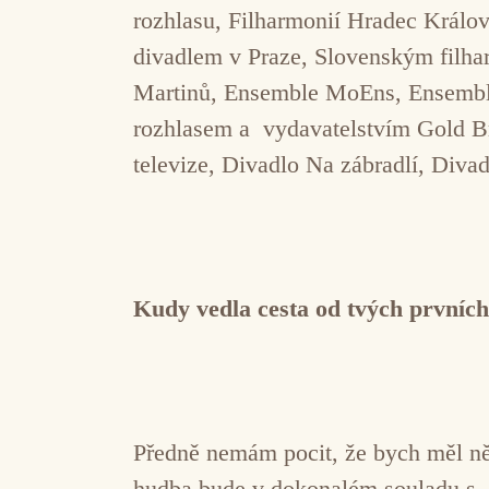
rozhlasu, Filharmonií Hradec Králo
divadlem v Praze, Slovenským filh
Martinů, Ensemble MoEns, Ensemble
rozhlasem a vydavatelstvím Gold Br
televize, Divadlo Na zábradlí, Diva
Kudy vedla cesta od tvých prvních
Předně nemám pocit, že bych měl ně
hudba bude v dokonalém souladu s mo