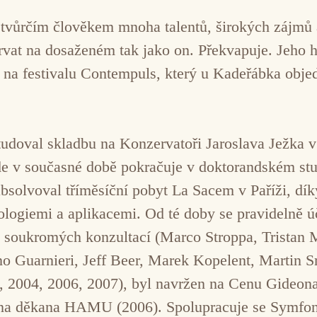
ě tvůrčím člověkem mnoha talentů, širokých zájmů
rvat na dosaženém tak jako on. Překvapuje. Jeho h
t na festivalu Contempuls, který u Kadeřábka obj
tudoval skladbu na Konzervatoři Jaroslava Ježka 
e v současné době pokračuje v doktorandském stu
bsolvoval tříměsíční pobyt La Sacem v Paříži, dí
ologiemi a aplikacemi. Od té doby se pravidelně 
soukromých konzultací (Marco Stroppa, Tristan 
o Guarnieri, Jeff Beer, Marek Kopelent, Martin S
3, 2004, 2006, 2007), byl navržen na Cenu Gideon
ena děkana HAMU (2006). Spolupracuje se Symfo