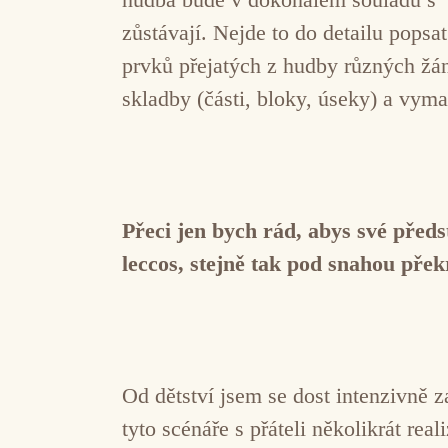
zůstávají. Nejde to do detailu popsa
prvků přejatých z hudby různých žán
skladby (části, bloky, úseky) a vym
Přeci jen bych rád, abys své před
leccos, stejně tak pod snahou pře
Od dětství jsem se dost intenzivně 
tyto scénáře s přáteli několikrát re