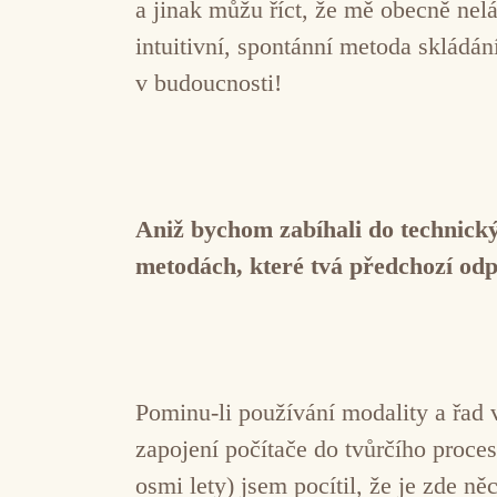
a jinak můžu říct, že mě obecně nelá
intuitivní, spontánní metoda skládán
v budoucnosti!
Aniž bychom zabíhali do technickýc
metodách, které tvá předchozí od
Pominu-li používání modality a řad 
zapojení počítače do tvůrčího proc
osmi lety) jsem pocítil, že je zde