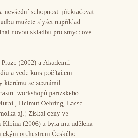
 a nevšední schopnosti překračovat
udbu můžete slyšet například
ednal novou skladbu pro smyčcové
v Praze (2002) a Akademii
diu a vede kurs počítačem
ky kterému se seznámil
účastní workshopů pařížského
Murail, Helmut Oehring, Lasse
molka aj.) Získal ceny ve
a Kleina (2006) a byla mu udělena
nickým orchestrem Českého