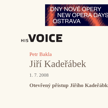
Přeskočit
na
obsah
Petr Bakla
Jiří Kadeřábek
1. 7. 2008
Otevřený přístup Jiřího Kadeřábk