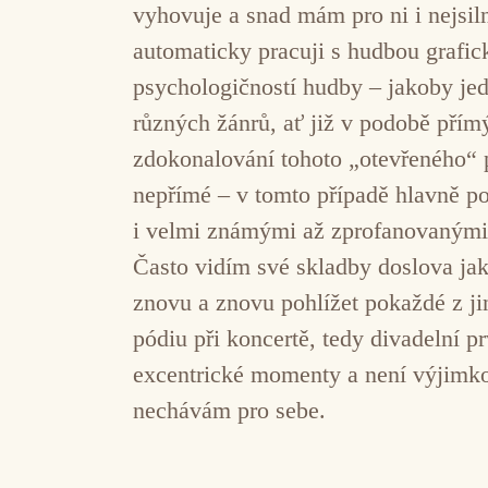
vyhovuje a snad mám pro ni i nejsil
automaticky pracuji s hudbou grafic
psychologičností hudby – jakoby jed
různých žánrů, ať již v podobě přímý
zdokonalování tohoto „otevřeného“ p
nepřímé – v tomto případě hlavně p
i velmi známými až zprofanovanými 
Často vidím své skladby doslova jak
znovu a znovu pohlížet pokaždé z ji
pódiu při koncertě, tedy divadelní pr
excentrické momenty a není výjimkou
nechávám pro sebe.