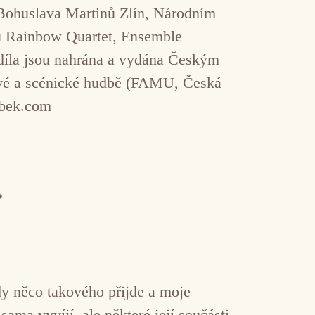
 Bohuslava Martinů Zlín, Národním
u Rainbow Quartet, Ensemble
díla jsou nahrána a vydána Českým
ové a scénické hudbě (FAMU, Česká
abek.com
?
y něco takového přijde a moje
ma vyvíjí, ale některé její součásti