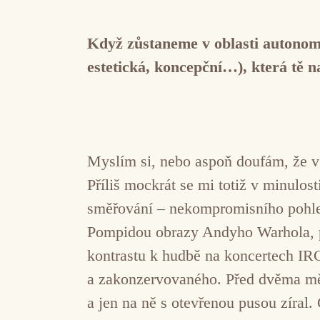
Když zůstaneme v oblasti autonom
estetická, koncepční…), která tě 
Myslím si, nebo aspoň doufám, že v
Příliš mockrát se mi totiž v minulo
směřování – nekompromisního pohled
Pompidou obrazy Andyho Warhola, p
kontrastu k hudbě na koncertech IRC
a zakonzervovaného. Před dvěma měs
a jen na ně s otevřenou pusou zíral.