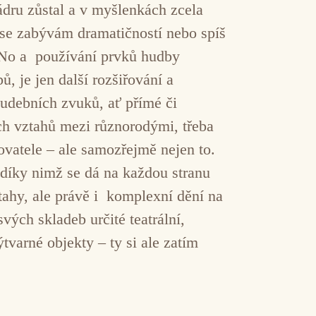
ádru zůstal a v myšlenkách zcela
 se zabývám dramatičností nebo spíš
. No a používání prvků hudby
ů, je jen další rozšiřování a
hudebních zvuků, ať přímé či
ch vztahů mezi různorodými, třeba
vatele – ale samozřejmě nejen to.
 díky nimž se dá na každou stranu
tahy, ale právě i komplexní dění na
vých skladeb určité teatrální,
varné objekty – ty si ale zatím