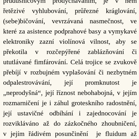
průdušnicovým prodýcháváním, je v něm
řetězivé vyhlubování, průřezné kráglování,
(sebe)bičování, vevrzávaná nasmečnost, ve
které za asistence podprahové basy a vymykavé
elektroniky zazní violínová vilnost, aby se
překotila v rozčepýřené zablázňování či
ututlávané fimfárování. Celá trojice se zvukově
přebíjí v rozbujném vyplašování či nezbytném
odpalestrovávání, její promknutost je
„neprodyšná“, její říznost nebohabojná, v jejím
rozmarničení je i záhul groteskního radostnění,
její ustavičné odbíhání i zajednocování je
rozvikláváno až do zázkočného zhoubničení,
v jejím řádivém posunčinění je fluidum až