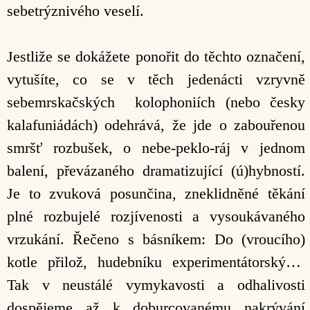
sebetrýznivého veselí.
Jestliže se dokážete ponořit do těchto označení,
vytušíte, co se v těch jedenácti vzryvně
sebemrskačských kolophoniích (nebo česky
kalafuniádách) odehrává, že jde o zabouřenou
smršť rozbušek, o nebe-peklo-ráj v jednom
balení, převázaného dramatizující (ú)hybností.
Je to zvuková posunčina, zneklidněné těkání
plné rozbujelé rozjívenosti a vysoukávaného
vrzukání. Řečeno s básníkem: Do (vroucího)
kotle přilož, hudebníku experimentátorský…
Tak v neustálé vymykavosti a odhalivosti
dospějeme až k doburcovanému nakrývání