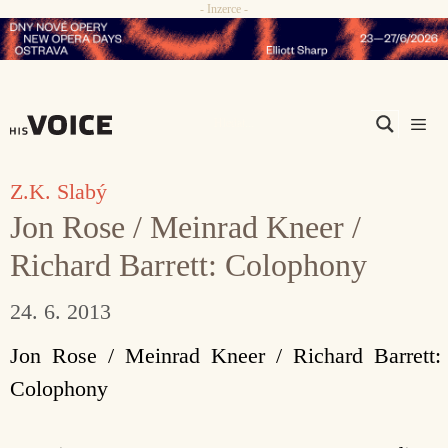
- Inzerce -
Přeskočit
na
obsah
Men
Z.K. Slabý
Jon Rose / Meinrad Kneer /
Richard Barrett: Colophony
24. 6. 2013
Jon Rose / Meinrad Kneer / Richard Barrett:
Colophony