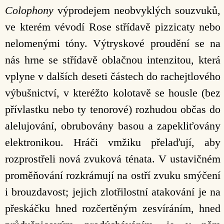
Colophony
výprodejem neobvyklých souzvuků,
ve kterém vévodí Rose střídavě pizzicaty nebo
nelomenými tóny. Výtryskové proudění se na
nás hrne se střídavě oblačnou intenzitou, která
vplyne v dalších deseti částech do rachejtlového
výbušnictví, v kteréžto kolotavě se housle (bez
přívlastku nebo ty tenorové) rozhudou občas do
alelujování, obrubovány basou a zapekliťovány
elektronikou. Hráči vmžiku přelaďují, aby
rozprostřeli nová zvuková ténata. V ustavičném
proměňování rozkrámují na ostří zvuku smýčení
i brouzdavost; jejich zlotřilostní atakování je na
přeskáčku hned rozčertěným zesvíráním, hned