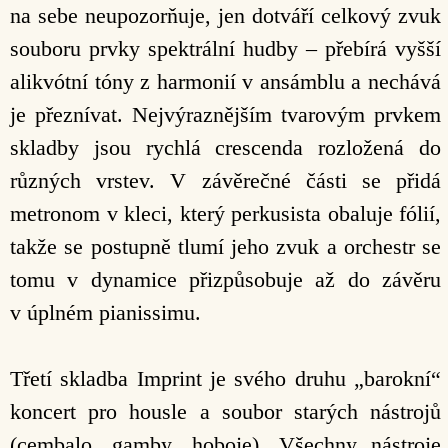
na sebe neupozorňuje, jen dotváří celkový zvuk
souboru prvky spektrální hudby – přebírá vyšší
alikvótní tóny z harmonií v ansámblu a nechává
je přeznívat. Nejvýraznějším tvarovým prvkem
skladby jsou rychlá crescenda rozložená do
různých vrstev. V závěrečné části se přidá
metronom v kleci, který perkusista obaluje fólií,
takže se postupně tlumí jeho zvuk a orchestr se
tomu v dynamice přizpůsobuje až do závěru
v úplném pianissimu.
Třetí skladba Imprint je svého druhu „barokní“
koncert pro housle a soubor starých nástrojů
(cembalo, gamby, hoboje). Všechny nástroje