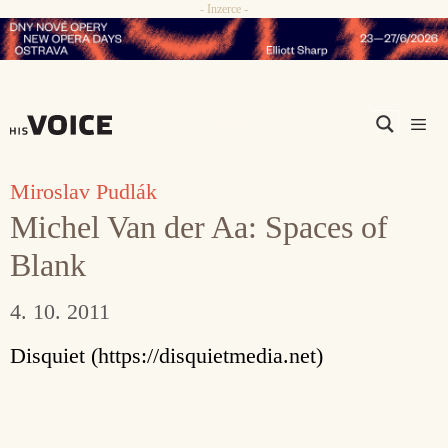
- Inzerce -
Přeskočit
na
obsah
Men
Miroslav Pudlák
Michel Van der Aa: Spaces of
Blank
4. 10. 2011
Disquiet (https://disquietmedia.net)