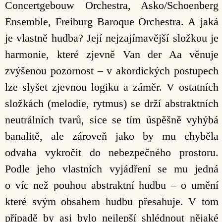
Concertgebouw Orchestra, Asko/Schoenberg
Ensemble, Freiburg Baroque Orchestra. A jaká
je vlastně hudba? Její nejzajímavější složkou je
harmonie, které zjevně Van der Aa věnuje
zvýšenou pozornost – v akordických postupech
lze slyšet zjevnou logiku a záměr. V ostatních
složkách (melodie, rytmus) se drží abstraktních
neutrálních tvarů, sice se tím úspěšně vyhýbá
banalitě, ale zároveň jako by mu chyběla
odvaha vykročit do nebezpečného prostoru.
Podle jeho vlastních vyjádření se mu jedná
o víc než pouhou abstraktní hudbu – o umění
které svým obsahem hudbu přesahuje. V tom
případě by asi bylo nejlepší shlédnout nějaké