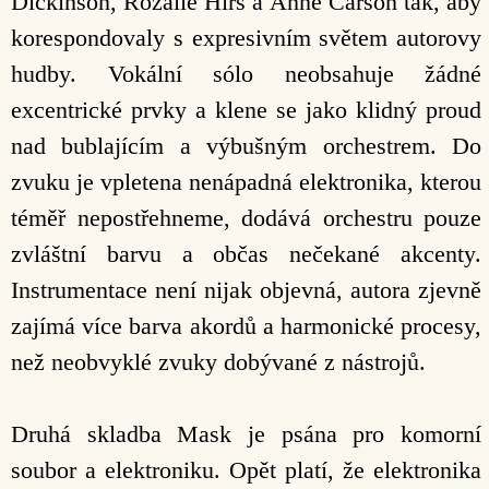
Dickinson, Rozalie Hirs a Anne Carson tak, aby
korespondovaly s expresivním světem autorovy
hudby. Vokální sólo neobsahuje žádné
excentrické prvky a klene se jako klidný proud
nad bublajícím a výbušným orchestrem. Do
zvuku je vpletena nenápadná elektronika, kterou
téměř nepostřehneme, dodává orchestru pouze
zvláštní barvu a občas nečekané akcenty.
Instrumentace není nijak objevná, autora zjevně
zajímá více barva akordů a harmonické procesy,
než neobvyklé zvuky dobývané z nástrojů.
Druhá skladba Mask je psána pro komorní
soubor a elektroniku. Opět platí, že elektronika