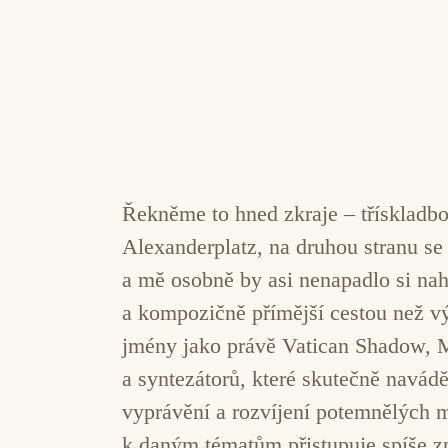
Řekněme to hned zkraje – třísklad
Alexanderplatz, na druhou stranu se
a mě osobně by asi nenapadlo si nah
a kompozičně přímější cestou než vý
jmény jako právě Vatican Shadow, 
a syntezátorů, které skutečně navád
vyprávění a rozvíjení potemnělých m
k daným tématům přistupuje spíše z