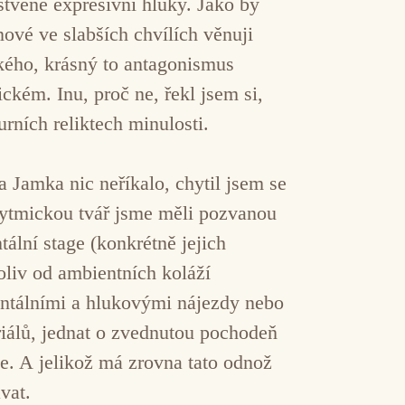
stvené expresivní hluky. Jako by
ové ve slabších chvílích věnuji
ckého, krásný to antagonismus
kém. Inu, proč ne, řekl jsem si,
urních reliktech minulosti.
 Jamka nic neříkalo, chytil jsem se
rytmickou tvář jsme měli pozvanou
ální stage (konkrétně jejich
liv od ambientních koláží
ntálními a hlukovými nájezdy nebo
iálů, jednat o zvednutou pochodeň
e. A jelikož má zrovna tato odnož
vat.