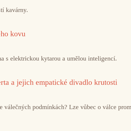
tí kavárny.
ého kovu
 s elektrickou kytarou a umělou inteligencí.
ta a jejich empatické divadlo krutosti
í ve válečných podmínkách? Lze vůbec o válce pro