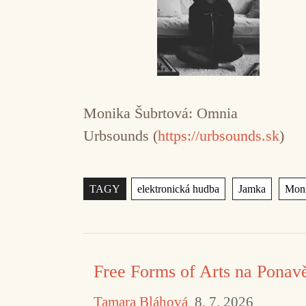
Monika Šubrtová: Omnia
Urbsounds (
https://urbsounds.sk
)
Štítky
,
,
TAGY
elektronická hudba
Jamka
Moni
Free Forms of Arts na Ponav
Tamara Bláhová
8. 7. 2026