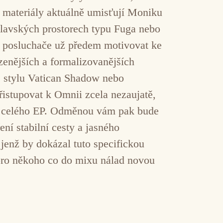
í materiály aktuálně umisťují Moniku
slavských prostorech typu Fuga nebo
u posluchače už předem motivovat ke
zenějších a formalizovanějších
 stylu Vatican Shadow nebo
řistupovat k Omnii zcela nezaujatě,
pa celého EP. Odměnou vám pak bude
ní stabilní cesty a jasného
jenž by dokázal tuto specifickou
o pro někoho co do mixu nálad novou