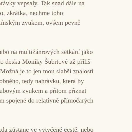
hrávky vepsaly. Tak snad dále na
o, zkrátka, nechme toho
erlínským zvukem, ovšem pevně
nebo na multižánrových setkání jako
o deska Moniky Šubrtové až příliš
Možná je to jen mou slabší znalostí
dobného, tedy nahrávku, která by
klubovým zvukem a přitom přiznat
om spojené do relativně přímočarých
zda zůstane ve vytyčené cestě, nebo