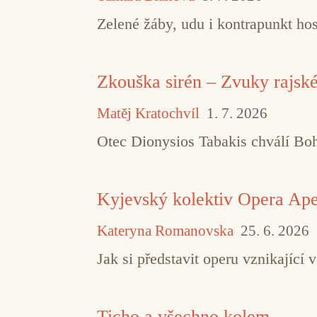
Zelené žáby, udu i kontrapunkt hos
Zkouška sirén – Zvuky rajsk
Matěj Kratochvíl
1. 7. 2026
Otec Dionysios Tabakis chválí Boha
Kyjevský kolektiv Opera Aper
Kateryna Romanovska
25. 6. 2026
Jak si představit operu vznikajíc
Ticho a všechno kolem