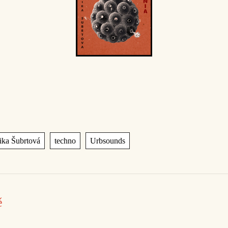
,
,
ka Šubrtová
techno
Urbsounds
ě