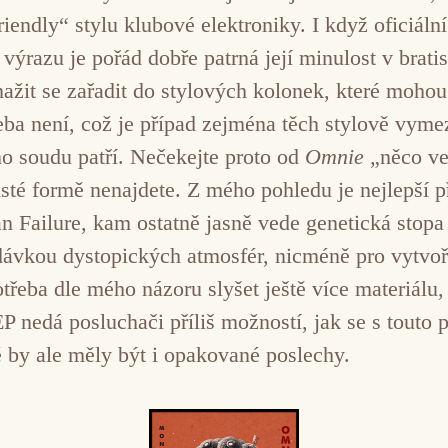
iendly“ stylu klubové elektroniky. I když oficiáln
ýrazu je pořád dobře patrná její minulost v brati
ažit se zařadit do stylových kolonek, které moho
řeba není, což je případ zejména těch stylově vyme
o soudu patří. Nečekejte proto od
Omnie
„něco ve
isté formě nenajdete. Z mého pohledu je nejlepší p
an Failure, kam ostatně jasně vede genetická sto
dávkou dystopických atmosfér, nicméně pro vytvoře
eba dle mého názoru slyšet ještě více materiálu, 
EP nedá posluchači příliš možností, jak se s tout
é by ale měly být i opakované poslechy.