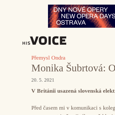
Přeskočit
na
obsah
Přemysl Ondra
Monika Šubrtová: 
20. 5. 2021
V Británii usazená slovenská elek
Před časem mi v komunikaci s kolegy