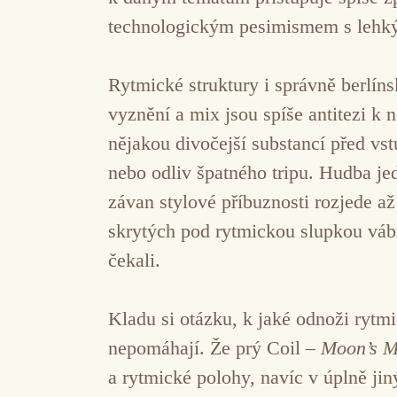
technologickým pesimismem s lehk
Rytmické struktury i správně berlín
vyznění a mix jsou spíše antitezi k
nějakou divočejší substancí před vs
nebo odliv špatného tripu. Hudba je
závan stylové příbuznosti rozjede až 
skrytých pod rytmickou slupkou vábí
čekali.
Kladu si otázku, k jaké odnoži rytm
nepomáhají. Že prý Coil –
Moon’s M
a rytmické polohy, navíc v úplně jin