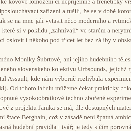
ické kovové lomození či nepříjemné a freneticky vr
oslouchávací zařízení a tušili, že se v době koron
tak se na mne jali vytasit něco moderního a rytmi
ré si v poklidu „zahnívají“ ve starém a nerytmic
i oslovit i někoho pod třicet let bez záliby v obsk
méno Moniky Šubrtové, ani jejího hudebního tělesa
ného slovenského kolektivu Urbsounds, jejichž 
utal Assault, kde nám výborně rozhýbala experiment
i). Od tohoto labelu můžeme čekat prakticky coko
opnuté vysokoobrátkové techno zbořené experime
tové z projektu Jamka se má, dle dostupných mater
ní štace Berghain, což v zásadě není špatná ambic
ná hudební pravidla i tvář; je tedy s čím porovná