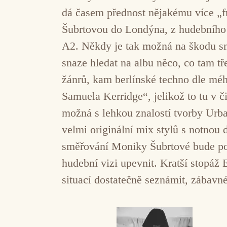
dá časem přednost nějakému více „fr
Šubrtovou do Londýna, z hudebního v
A2. Někdy je tak možná na škodu sn
snaze hledat na albu něco, co tam t
žánrů, kam berlínské techno dle méh
Samuela Kerridge“, jelikož to tu v č
možná s lehkou znalostí tvorby Urb
velmi originální mix stylů s notnou 
směřování Moniky Šubrtové bude potř
hudební vizi upevnit. Kratší stopáž 
situací dostatečně seznámit, zábavn