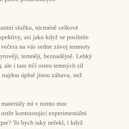
nantní složku, nicméně celkové
ektivy, asi jako když se posilníte
 večera na vás sedne závoj temnoty
syrověji, temněji, beznadějně. Lehký
, ale i tam trčí osten temných sil
ž najdou úplně jinou zábavu, než
í materiály mi v tomto moc
ostře kontrastující experimentální
que? To bych taky neřekl, i když