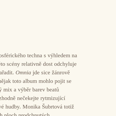
sférického techna s výhledem na
to scény relativně dost odchyluje
ařadit.
Omnia
jde sice žánrově
nějak toto album mohlo pojit se
 mix a výběr barev beatů
zhodně nečekejte rytmizující
vé hudby. Monika Šubrtová totiž
ch ploch prodchnutých