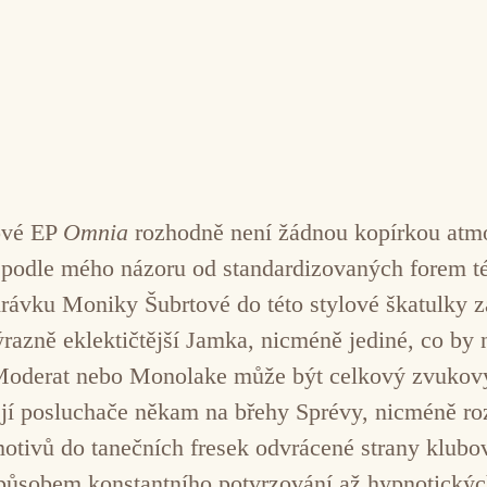
bové EP
Omnia
rozhodně není žádnou kopírkou atmo
 podle mého názoru od standardizovaných forem té
rávku Moniky Šubrtové do této stylové škatulky z
razně eklektičtější Jamka, nicméně jediné, co by 
Moderat nebo Monolake může být celkový zvukový
ějí posluchače někam na břehy Sprévy, nicméně ro
otivů do tanečních fresek odvrácené strany klubo
působem konstantního potvrzování až hypnotický