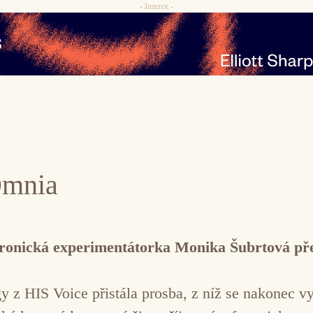
- Inzerce -
Omnia
tronická experimentátorka Monika Šubrtová pře
 z HIS Voice přistála prosba, z níž se nakonec vy