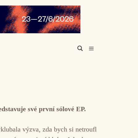
Menu
dstavuje své první sólové EP.
klubala výzva, zda bych si netroufl