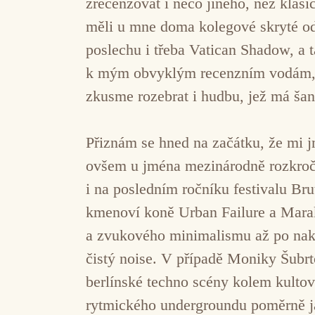
zrecenzovat i něco jiného, než klas
měli u mne doma kolegové skryté odp
poslechu i třeba Vatican Shadow, a 
k mým obvyklým recenzním vodám, kte
zkusme rozebrat i hudbu, jež má šanc
Přiznám se hned na začátku, že mi j
ovšem u jména mezinárodně rozkroče
i na posledním ročníku festivalu Br
kmenoví koně Urban Failure a Marak
a zvukového minimalismu až po nak
čistý noise. V případě Moniky Šubr
berlínské techno scény kolem kultov
rytmického undergroundu poměrně jas