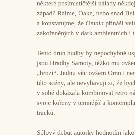
některé pesimističtější nálady někd
západ? Raime, Oake, nebo snad Belg
a konstatujme, že
Omnia
přináší ve
zakořeněných v dark ambientních i 
Tento druh hudby by nepochybně uspě
jsou Hradby Samoty, těžko mu ovšem
„hrozí“. Jednu věc ovšem Omnii nemů
této scény, ale nevybavuji si, že b
v sobě dokázala kombinovat retro n
svoje kořeny v temnější a kontempla
tracků.
Sólový debut autorky hodnotím jako 