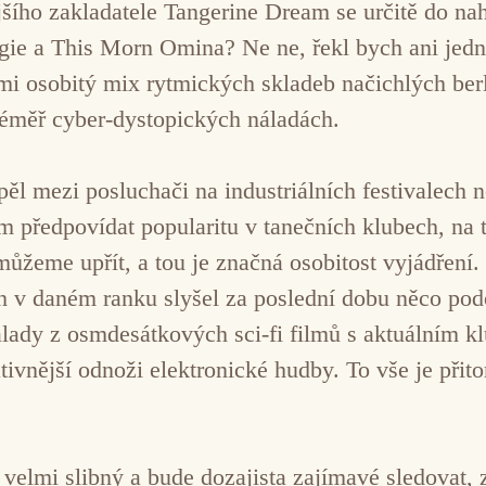
ejšího zakladatele Tangerine Dream se určitě do na
ie a This Morn Omina? Ne ne, řekl bych ani jedn
lmi osobitý mix rytmických skladeb načichlých b
téměř cyber-dystopických náladách.
l mezi posluchači na industriálních festivalech 
 předpovídat popularitu v tanečních klubech, na t
žeme upřít, a tou je značná osobitost vyjádření. 
ych v daném ranku slyšel za poslední dobu něco po
álady z osmdesátkových sci-fi filmů s aktuálním 
tivnější odnoži elektronické hudby. To vše je přit
velmi slibný a bude dozajista zajímavé sledovat, 