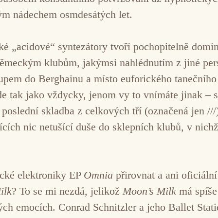
ým nádechem osmdesátých let.
ské „acidové“ syntezátory tvoří pochopitelně domi
 německým klubům, jakýmsi nahlédnutím z jiné persp
tupem do Berghainu a místo euforického tanečního
de tak jako vždycky, jenom vy to vnímáte jinak – 
poslední skladba z celkových tří (označená jen ///)
cích nic netušící duše do sklepních klubů, v nich
ické elektroniky EP
Omnia
přirovnat a ani oficiáln
ilk
? To se mi nezdá, jelikož
Moon’s Milk
má spíše 
ých emocích. Conrad Schnitzler a jeho Ballet Stati