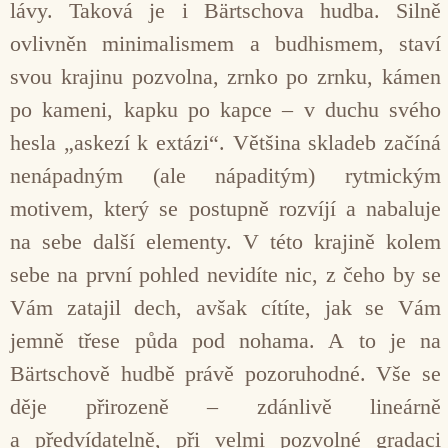
lávy. Taková je i Bärtschova hudba. Silně
ovlivněn minimalismem a budhismem, staví
svou krajinu pozvolna, zrnko po zrnku, kámen
po kameni, kapku po kapce – v duchu svého
hesla „askezí k extázi“. Většina skladeb začíná
nenápadným (ale nápaditým) rytmickým
motivem, který se postupně rozvíjí a nabaluje
na sebe další elementy. V této krajině kolem
sebe na první pohled nevidíte nic, z čeho by se
Vám zatajil dech, avšak cítíte, jak se Vám
jemně třese půda pod nohama. A to je na
Bärtschově hudbě právě pozoruhodné. Vše se
děje přirozeně – zdánlivě lineárně
a předvídatelně, při velmi pozvolné gradaci