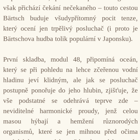
však přichází čekání nečekaného – touto cestou
Bärtsch buduje všudypřítomný pocit tenze,
který ocení jen trpělivý posluchač (i proto je
Bärtschova hudba tolik populární v Japonsku).
První skladba, modul 48, připomíná oceán,
který se při pohledu na lehce zčeřenou vodní
hladinu jeví klidným, ale jak se posluchač
postupně ponořuje do jeho hlubin, zjišťuje, že
vše podstatné se odehrává teprve zde –
neviditelné harmonické proudy, jenž celou
masou hýbají a hemžení různorodých
organismů, které se jen mihnou před očima