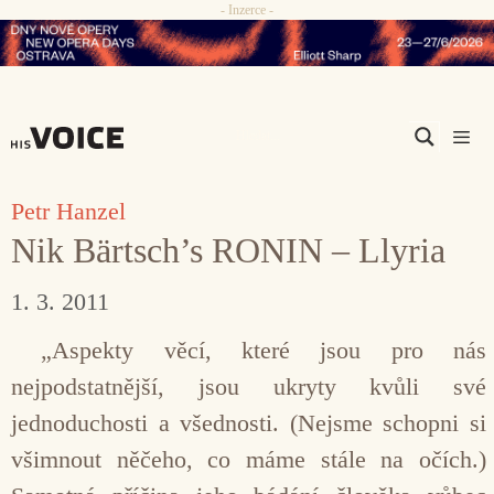
- Inzerce -
Přeskočit
na
obsah
Men
Petr Hanzel
Nik Bärtsch’s RONIN – Llyria
1. 3. 2011
„Aspekty věcí, které jsou pro nás
nejpodstatnější, jsou ukryty kvůli své
jednoduchosti a všednosti. (Nejsme schopni si
všimnout něčeho, co máme stále na očích.)