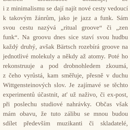
i z minimalismu se dají najít nové cesty vedoucí
k takovým žánrům, jako je jazz a funk. Sám
svou cestu nazývá „ritual groove“ či „zen
funk“. Na groovu dnes sice staví svou hudbu
každý druhý, avšak Bärtsch rozebírá groove na
jednotlivé molekuly a někdy až atomy. Poté ho
rekonstruuje a pod drobnohledem zkoumá,
z čeho vyrůstá, kam směřuje, přesně v duchu
Wittgensteinových slov. Je zajímavé se těchto
experimentů účastnit, ať už naživo, či ex-post,
při poslechu studiové nahrávky. Občas však
mám obavu, že tuto zálibu se mnou budou
sdílet především muzikanti či skladatelé,