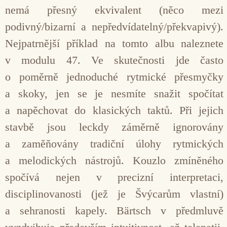
nemá přesný ekvivalent (něco mezi
podivný/bizarní a nepředvídatelný/překvapivý).
Nejpatrnější příklad na tomto albu naleznete
v modulu 47. Ve skutečnosti jde často
o poměrně jednoduché rytmické přesmyčky
a skoky, jen se je nesmíte snažit spočítat
a napěchovat do klasických taktů. Při jejich
stavbě jsou leckdy záměrně ignorovány
a zaměňovány tradiční úlohy rytmických
a melodických nástrojů. Kouzlo zmíněného
spočívá nejen v precizní interpretaci,
disciplinovanosti (jež je Švýcarům vlastní)
a sehranosti kapely. Bärtsch v předmluvě