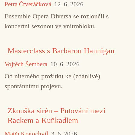
Petra Čtveráčková
12. 6. 2026
Ensemble Opera Diversa se rozloučil s
koncertní sezonou ve vnitrobloku.
Masterclass s Barbarou Hannigan
Vojtěch Šembera
10. 6. 2026
Od niterného prožitku ke (zdánlivě)
spontánnímu projevu.
Zkouška sirén – Putování mezi
Rackem a Kuňkadlem
Matěj Kratochvíl
3. 6. 2026