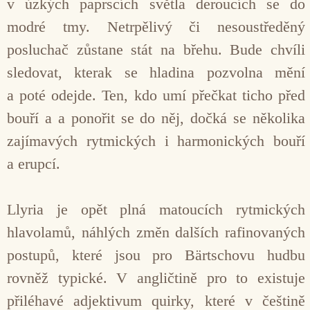
v úzkých paprscích světla deroucích se do
modré tmy. Netrpělivý či nesoustředěný
posluchač zůstane stát na břehu. Bude chvíli
sledovat, kterak se hladina pozvolna mění
a poté odejde. Ten, kdo umí přečkat ticho před
bouří a a ponořit se do něj, dočká se několika
zajímavých rytmických i harmonických bouří
a erupcí.
Llyria je opět plná matoucích rytmických
hlavolamů, náhlých změn dalších rafinovaných
postupů, které jsou pro Bärtschovu hudbu
rovněž typické. V angličtině pro to existuje
přiléhavé adjektivum quirky, které v češtině