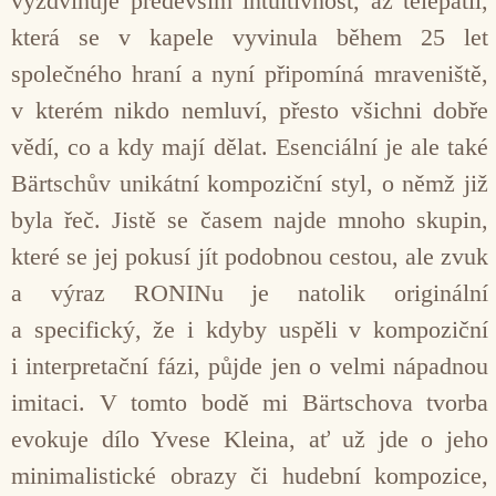
vyzdvihuje především intuitivnost, až telepatii,
která se v kapele vyvinula během 25 let
společného hraní a nyní připomíná mraveniště,
v kterém nikdo nemluví, přesto všichni dobře
vědí, co a kdy mají dělat. Esenciální je ale také
Bärtschův unikátní kompoziční styl, o němž již
byla řeč. Jistě se časem najde mnoho skupin,
které se jej pokusí jít podobnou cestou, ale zvuk
a výraz RONINu je natolik originální
a specifický, že i kdyby uspěli v kompoziční
i interpretační fázi, půjde jen o velmi nápadnou
imitaci. V tomto bodě mi Bärtschova tvorba
evokuje dílo Yvese Kleina, ať už jde o jeho
minimalistické obrazy či hudební kompozice,