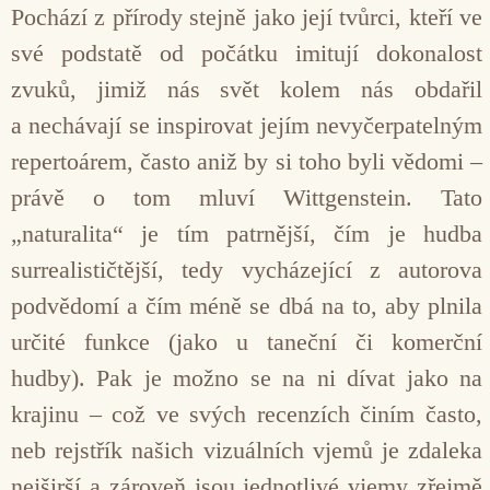
Pochází z přírody stejně jako její tvůrci, kteří ve
své podstatě od počátku imitují dokonalost
zvuků, jimiž nás svět kolem nás obdařil
a nechávají se inspirovat jejím nevyčerpatelným
repertoárem, často aniž by si toho byli vědomi –
právě o tom mluví Wittgenstein. Tato
„naturalita“ je tím patrnější, čím je hudba
surrealističtější, tedy vycházející z autorova
podvědomí a čím méně se dbá na to, aby plnila
určité funkce (jako u taneční či komerční
hudby). Pak je možno se na ni dívat jako na
krajinu – což ve svých recenzích činím často,
neb rejstřík našich vizuálních vjemů je zdaleka
nejširší a zároveň jsou jednotlivé vjemy zřejmě