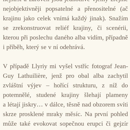
nejobjektivněji popsatelné a přenositelné (ač
krajinu jako celek vnímá každý jinak). Snažím
se zrekonstruovat reliéf krajiny, či scenérii,
kterou při poslechu daného alba vidím, případně
i příběh, který se v ní odehrává.
V případě Llyriy mi vyšel vstříc fotograf Jean-
Guy Lathuilière, jenž pro obal alba zachytil
zvláštní výjev – hořící strukturu, z níž do
potemnělé, studené krajiny šlehají plameny
a létají jiskry… v dálce, těsně nad obzorem svíti
skrze prosklené mraky měsíc. Na první pohled
může také evokovat sopečnou erupci či gejzír