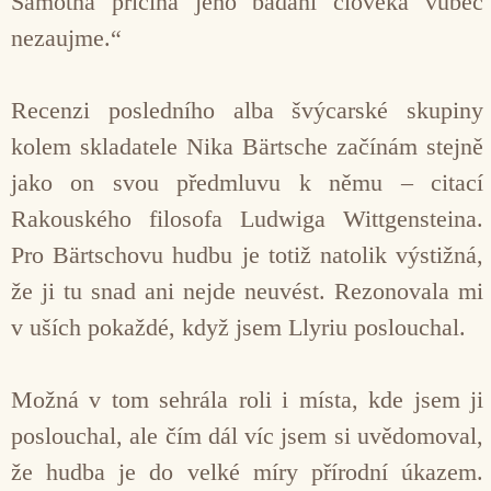
Samotná příčina jeho bádání člověka vůbec
nezaujme.“
Recenzi posledního alba švýcarské skupiny
kolem skladatele Nika Bärtsche začínám stejně
jako on svou předmluvu k němu – citací
Rakouského filosofa Ludwiga Wittgensteina.
Pro Bärtschovu hudbu je totiž natolik výstižná,
že ji tu snad ani nejde neuvést. Rezonovala mi
v uších pokaždé, když jsem Llyriu poslouchal.
Možná v tom sehrála roli i místa, kde jsem ji
poslouchal, ale čím dál víc jsem si uvědomoval,
že hudba je do velké míry přírodní úkazem.