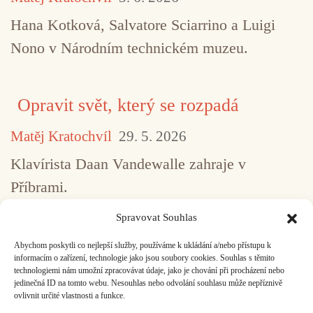
Hana Kotková, Salvatore Sciarrino a Luigi
Nono v Národním technickém muzeu.
Opravit svět, který se rozpadá
Matěj Kratochvíl
29. 5. 2026
Klavírista Daan Vandewalle zahraje v
Příbrami.
Spravovat Souhlas
Abychom poskytli co nejlepší služby, používáme k ukládání a/nebo přístupu k
...
1
2
3
4
5
517
informacím o zařízení, technologie jako jsou soubory cookies. Souhlas s těmito
technologiemi nám umožní zpracovávat údaje, jako je chování při procházení nebo
jedinečná ID na tomto webu. Nesouhlas nebo odvolání souhlasu může nepříznivě
ovlivnit určité vlastnosti a funkce.
Facebook
Bandcamp
Mail