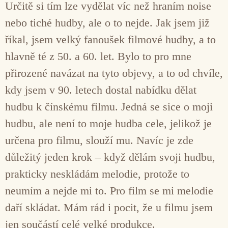
Určitě si tím lze vydělat víc než hraním noise
nebo tiché hudby, ale o to nejde. Jak jsem již
říkal, jsem velký fanoušek filmové hudby, a to
hlavně té z 50. a 60. let. Bylo to pro mne
přirozené navázat na tyto objevy, a to od chvíle,
kdy jsem v 90. letech dostal nabídku dělat
hudbu k čínskému filmu. Jedná se sice o moji
hudbu, ale není to moje hudba cele, jelikož je
určena pro filmu, slouží mu. Navíc je zde
důležitý jeden krok – když dělám svoji hudbu,
prakticky neskládám melodie, protože to
neumím a nejde mi to. Pro film se mi melodie
daří skládat. Mám rád i pocit, že u filmu jsem
jen součástí celé velké produkce.