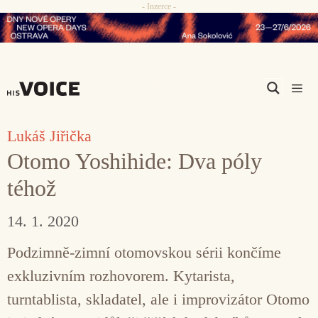
- Inzerce -
Přeskočit
na
obsah
Men
Lukáš Jiřička
Otomo Yoshihide: Dva póly
téhož
14. 1. 2020
Podzimně-zimní otomovskou sérii končíme
exkluzivním rozhovorem. Kytarista,
turntablista, skladatel, ale i improvizátor Otomo