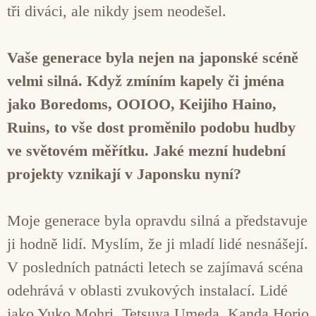
tři diváci, ale nikdy jsem neodešel.
Vaše generace byla nejen na japonské scéně
velmi silná. Když zmíním kapely či jména
jako Boredoms, OOIOO, Keijiho Haino,
Ruins, to vše dost proměnilo podobu hudby
ve světovém měřítku. Jaké mezní hudební
projekty vznikají v Japonsku nyní?
Moje generace byla opravdu silná a představuje
ji hodně lidí. Myslím, že ji mladí lidé nesnášejí.
V posledních patnácti letech se zajímavá scéna
odehrává v oblasti zvukových instalací. Lidé
jako Yuko Mohri, Tetsuya Umeda, Kanda Horio