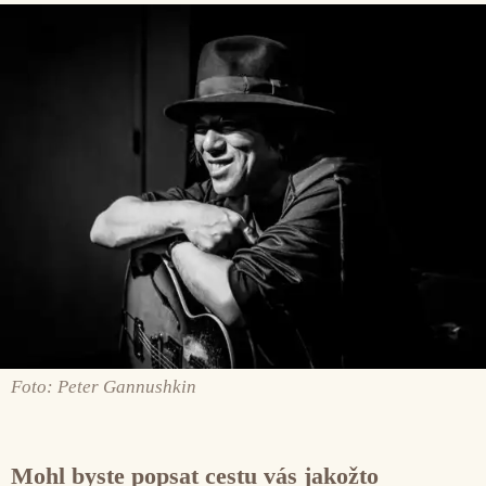
Foto: Peter Gannushkin
Mohl byste popsat cestu vás jakožto