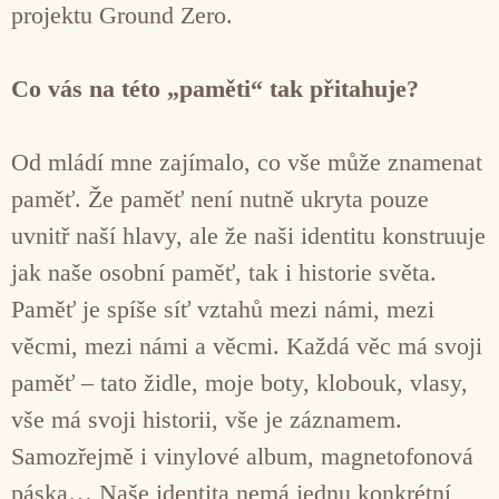
projektu Ground Zero.
Co vás na této „paměti“ tak přitahuje?
Od mládí mne zajímalo, co vše může znamenat
paměť. Že paměť není nutně ukryta pouze
uvnitř naší hlavy, ale že naši identitu konstruuje
jak naše osobní paměť, tak i historie světa.
Paměť je spíše síť vztahů mezi námi, mezi
věcmi, mezi námi a věcmi. Každá věc má svoji
paměť – tato židle, moje boty, klobouk, vlasy,
vše má svoji historii, vše je záznamem.
Samozřejmě i vinylové album, magnetofonová
páska… Naše identita nemá jednu konkrétní