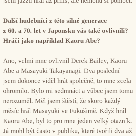
jsem jazzu hrál až příliš, ale nemohu si pomoct.
Další hudebníci z této silné generace
z 60. a 70. let v Japonsku vás také ovlivnili?
Hráči jako například Kaoru Abe?
Ano, velmi mne ovlivnil Derek Bailey, Kaoru
Abe a Masayuki Takayanagi. Dva poslední
jsem dokonce viděl hrát společně, to mne zcela
ohromilo. Bylo mi sedmnáct a vůbec jsem tomu
nerozuměl. Měl jsem štěstí, že skoro každý
měsíc hrál Masayuki ve Fukušimě. Když hrál
Kaoru Abe, byl to pro mne jeden velký otazník.
Já mohl být často v publiku, které tvořili dva až