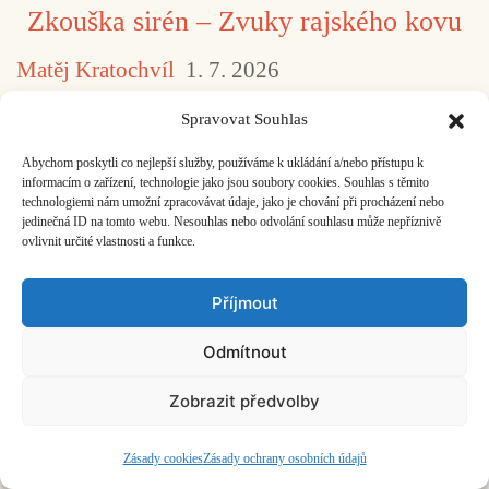
Zkouška sirén – Zvuky rajského kovu
Matěj Kratochvíl
1. 7. 2026
Otec Dionysios Tabakis chválí Boha
Spravovat Souhlas
s elektrickou kytarou a umělou inteligencí.
Abychom poskytli co nejlepší služby, používáme k ukládání a/nebo přístupu k
informacím o zařízení, technologie jako jsou soubory cookies. Souhlas s těmito
technologiemi nám umožní zpracovávat údaje, jako je chování při procházení nebo
jedinečná ID na tomto webu. Nesouhlas nebo odvolání souhlasu může nepříznivě
Kyjevský kolektiv Opera Aperta
ovlivnit určité vlastnosti a funkce.
a jejich empatické divadlo krutosti
Příjmout
Kateryna Romanovska
25. 6. 2026
Odmítnout
Jak si představit operu vznikající ve válečných
podmínkách? Lze vůbec o válce promlouvat
Zobrazit předvolby
prostřednictvím opery?
Zásady cookies
Zásady ochrany osobních údajů