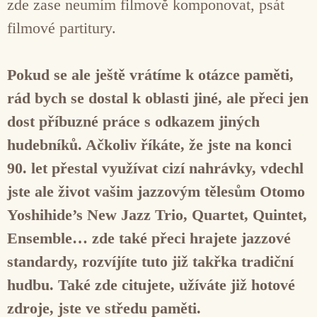
zde zase neumím filmově komponovat, psát
filmové partitury.
Pokud se ale ještě vrátíme k otázce paměti,
rád bych se dostal k oblasti jiné, ale přeci jen
dost příbuzné práce s odkazem jiných
hudebníků. Ačkoliv říkáte, že jste na konci
90. let přestal využívat cizí nahrávky, vdechl
jste ale život vašim jazzovým tělesům Otomo
Yoshihide’s New Jazz Trio, Quartet, Quintet,
Ensemble… zde také přeci hrajete jazzové
standardy, rozvíjíte tuto již takřka tradiční
hudbu. Také zde citujete, užíváte již hotové
zdroje, jste ve středu paměti.