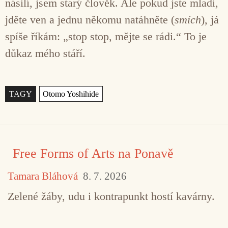
násilí, jsem starý člověk. Ale pokud jste mladí,
jděte ven a jednu někomu natáhněte (
smích
), já
spíše říkám: „stop stop, mějte se rádi.“ To je
důkaz mého stáří.
Štítky
Free Forms of Arts na Ponavě
Tamara Bláhová
8. 7. 2026
Zelené žáby, udu i kontrapunkt hostí kavárny.