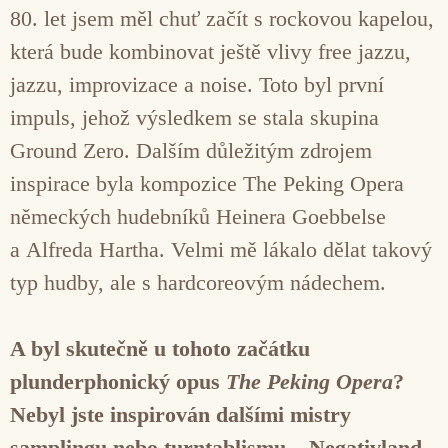
80. let jsem měl chuť začít s rockovou kapelou,
která bude kombinovat ještě vlivy free jazzu,
jazzu, improvizace a noise. Toto byl první
impuls, jehož výsledkem se stala skupina
Ground Zero. Dalším důležitým zdrojem
inspirace byla kompozice The Peking Opera
německých hudebníků Heinera Goebbelse
a Alfreda Hartha. Velmi mě lákalo dělat takový
typ hudby, ale s hardcoreovým nádechem.
A byl skutečně u tohoto začátku
plunderphonický opus
The Peking Opera
?
Nebyl jste inspirován dalšími mistry
samplingu nebo turntablismu – Negativland,