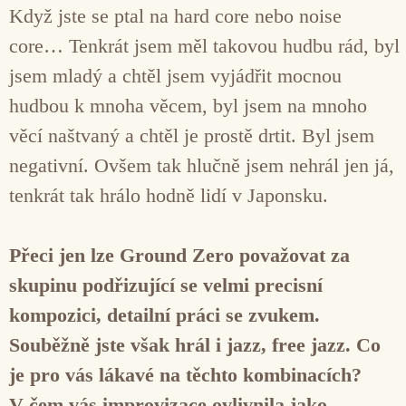
Když jste se ptal na hard core nebo noise
core… Tenkrát jsem měl takovou hudbu rád, byl
jsem mladý a chtěl jsem vyjádřit mocnou
hudbou k mnoha věcem, byl jsem na mnoho
věcí naštvaný a chtěl je prostě drtit. Byl jsem
negativní. Ovšem tak hlučně jsem nehrál jen já,
tenkrát tak hrálo hodně lidí v Japonsku.
Přeci jen lze Ground Zero považovat za
skupinu podřizující se velmi precisní
kompozici, detailní práci se zvukem.
Souběžně jste však hrál i jazz, free jazz. Co
je pro vás lákavé na těchto kombinacích?
V čem vás improvizace ovlivnila jako