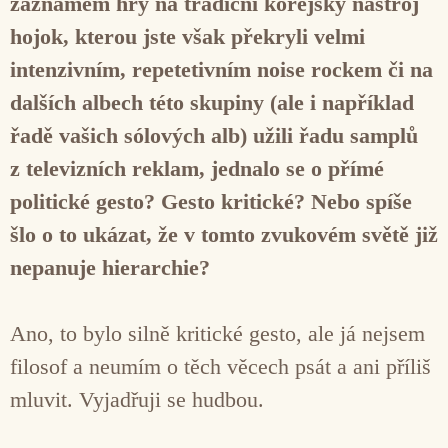
záznamem hry na tradiční korejský nástroj
hojok, kterou jste však překryli velmi
intenzivním, repetetivním noise rockem či na
dalších albech této skupiny (ale i například
řadě vašich sólových alb) užili řadu samplů
z televizních reklam, jednalo se o přímé
politické gesto? Gesto kritické? Nebo spíše
šlo o to ukázat, že v tomto zvukovém světě již
nepanuje hierarchie?
Ano, to bylo silně kritické gesto, ale já nejsem
filosof a neumím o těch věcech psát a ani příliš
mluvit. Vyjadřuji se hudbou.