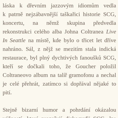
láska k dřevním jazzovým idiomům vedla
k patrně nejzábavnější taškařici historie SCG,
koncertu, na němž skupina předvedla
rekonstrukci celého alba Johna Coltranea
Live
In Seattle
na místě, kde bylo o třicet let dříve
nahráno. Sál, z nějž se mezitím stala indická
restaurace, byl plný dychtivých fanoušků SCG,
kteří se dočkali toho, že Goucher položil
Coltraneovo album na talíř gramofonu a nechal
je celé přehrát, zatímco si dopřával nějaké to
pití.
Stejně bizarní humor a pohrdání okázalou