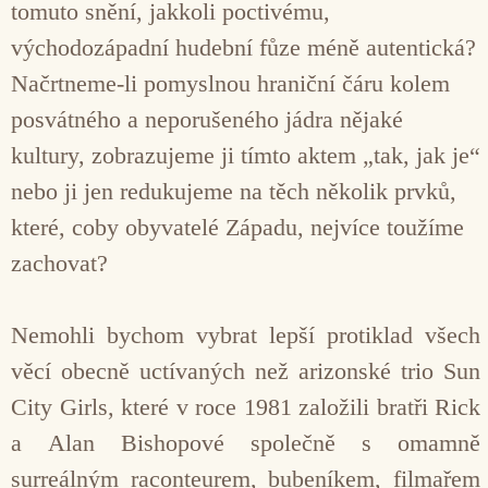
tomuto snění, jakkoli poctivému,
východozápadní hudební fůze méně autentická?
Načrtneme-li pomyslnou hraniční čáru kolem
posvátného a neporušeného jádra nějaké
kultury, zobrazujeme ji tímto aktem „tak, jak je“
nebo ji jen redukujeme na těch několik prvků,
které, coby obyvatelé Západu, nejvíce toužíme
zachovat?
Nemohli bychom vybrat lepší protiklad všech
věcí obecně uctívaných než arizonské trio Sun
City Girls, které v roce 1981 založili bratři Rick
a Alan Bishopové společně s omamně
surreálným raconteurem, bubeníkem, filmařem