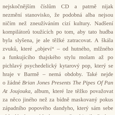
nejskočnějším číslům CD a patrně nijak
nezmění stanovisko, že podobná alba nejsou
ničím než zneužíváním cizí kultury. Nadšení
kompilátorů toužících po tom, aby tato hudba
byla slyšena, je ale těžké zatracovat. A škála
zvuků, které „objeví“ – od hutného, mlžného
a funkujícího thajského stylu molam až po
pichlavý psychedelický kytarový pop, který se
hraje v Barmě – nemá obdoby. Také nejde
o žádné
Brian Jones Presents The Pipes Of Pan
At Joujouka
, album, které lze těžko považovat
za něco jiného než za bídně maskovaný pokus
západního popového dandyho, který sám sebe