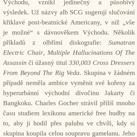
Východu, vznikl jedinečný a působivý
výsledek. Už názvy alb SCG sugerují slučování
křiklavé post-beatnické Americany, v níž „vše
je možné“ s dávnověkem Východu. Několik
příkladů z olbřímí diskografie:
Sumatran
Electric Chair
,
Multiple Hallucinations Of The
Assassin
či úžasný titul
330,003 Cross Dressers
From Beyond The Rig Veda
. Skupina v žádném
případě neměla ambice vyměnit své kořeny za
hyperurbánní východní divočinu Jakarty či
Bangkoku. Charles Gocher strávil příliš mnoho
času studiem lexikonu americké free hudby na
to, aby ji hodil přes palubu ve chvíli, kdy si
skupina koupila celou soupravu gamelanu. Jeho