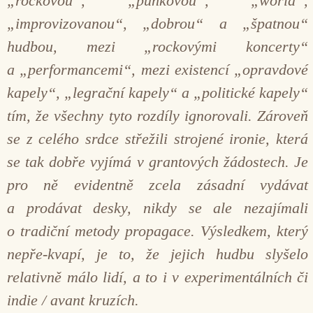
„rockovou“, „punkovou“, „world“,
„improvizovanou“, „dobrou“ a „špatnou“
hudbou, mezi „rockovými koncerty“
a „performancemi“, mezi existencí „opravdové
kapely“, „legrační kapely“ a „politické kapely“
tím, že všechny tyto rozdíly ignorovali. Zároveň
se z celého srdce střežili strojené ironie, která
se tak dobře vyjímá v grantových žádostech. Je
pro ně evidentně zcela zásadní vydávat
a prodávat desky, nikdy se ale nezajímali
o tradiční metody propagace. Výsledkem, který
nepře-kvapí, je to, že jejich hudbu slyšelo
relativně málo lidí, a to i v experimentálních či
indie / avant kruzích.