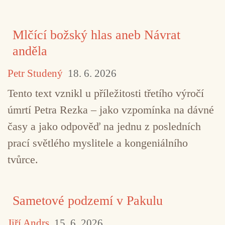
Mlčící božský hlas aneb Návrat
anděla
Petr Studený
18. 6. 2026
Tento text vznikl u příležitosti třetího výročí
úmrtí Petra Rezka – jako vzpomínka na dávné
časy a jako odpověď na jednu z posledních
prací světlého myslitele a kongeniálního
tvůrce.
Sametové podzemí v Pakulu
Jiří Andrs
15. 6. 2026