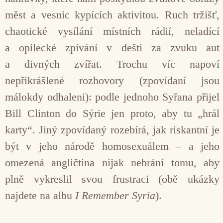
měst a vesnic kypících aktivitou. Ruch tržišť,
chaotické vysílání místních rádií, neladící
a opilecké zpívání v dešti za zvuku aut
a divných zvířat. Trochu víc napoví
nepřikrášlené rozhovory (zpovídaní jsou
málokdy odhaleni): podle jednoho Syřana přijel
Bill Clinton do Sýrie jen proto, aby tu „hrál
karty“. Jiný zpovídaný rozebírá, jak riskantní je
být v jeho národě homosexuálem – a jeho
omezená angličtina nijak nebrání tomu, aby
plně vykreslil svou frustraci (obě ukázky
najdete na albu
I Remember Syria
).