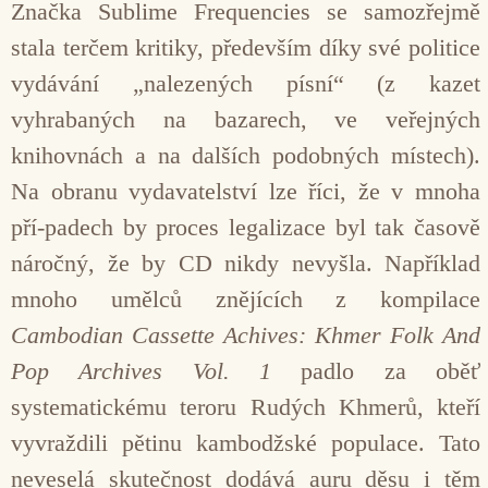
Značka Sublime Frequencies se samozřejmě
stala terčem kritiky, především díky své politice
vydávání „nalezených písní“ (z kazet
vyhrabaných na bazarech, ve veřejných
knihovnách a na dalších podobných místech).
Na obranu vydavatelství lze říci, že v mnoha
pří-padech by proces legalizace byl tak časově
náročný, že by CD nikdy nevyšla. Například
mnoho umělců znějících z kompilace
Cambodian Cassette Achives: Khmer Folk And
Pop Archives Vol. 1
padlo za oběť
systematickému teroru Rudých Khmerů, kteří
vyvraždili pětinu kambodžské populace. Tato
neveselá skutečnost dodává auru děsu i těm