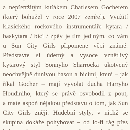
a nepřetržitým kuřákem Charlesem Gocherem
(který bohužel v roce 2007 zemřel). Využití
klasického rockového instrumentáře kytara /
baskytara / bicí / zpěv je tím jediným, co vám
u Sun City Girls připomene věci známé.
Představte si úderný a vysoce vznětlivý
kytarový styl Sonnyho Sharrocka ukotvený
neochvějně dunivou basou a bicími, které – jak
říkal Gocher – mají vyvolat ducha Harryho
Houdiniho, který se právě osvobodil z pout,
a máte aspoň nějakou představu o tom, jak Sun
City Girls znějí. Hudební styly, v nichž se
skupina dokáže pohybovat – od lo-fi rág přes