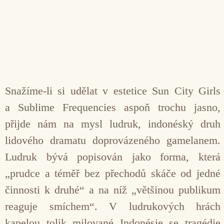
Snažíme-li si udělat v estetice Sun City Girls
a Sublime Frequencies aspoň trochu jasno,
přijde nám na mysl ludruk, indonéský druh
lidového dramatu doprovázeného gamelanem.
Ludruk bývá popisován jako forma, která
„prudce a téměř bez přechodů skáče od jedné
činnosti k druhé“ a na níž „většinou publikum
reaguje smíchem“. V ludrukových hrách
kapelou tolik milované Indonésie se tragédie