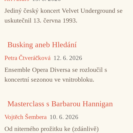
Jediný český koncert Velvet Underground se
uskutečnil 13. června 1993.
Busking aneb Hledání
Petra Čtveráčková
12. 6. 2026
Ensemble Opera Diversa se rozloučil s
koncertní sezonou ve vnitrobloku.
TAGY
Alan Bishop
Charles Gocher
field reco
Masterclass s Barbarou Hannigan
Hisham Mayet
rock
Sir Richard Bishop
Vojtěch Šembera
10. 6. 2026
Sublime Frequencies
Sun City Girls
world music
Od niterného prožitku ke (zdánlivě)