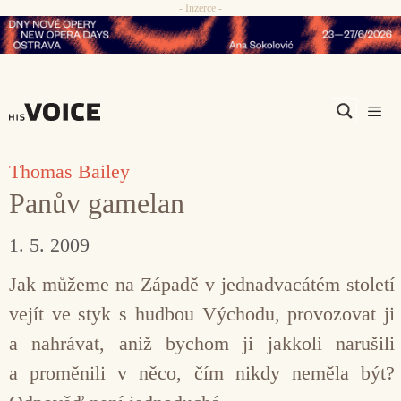
- Inzerce -
Přeskočit
na
obsah
Men
Thomas Bailey
Panův gamelan
1. 5. 2009
Jak můžeme na Západě v jednadvacátém století
vejít ve styk s hudbou Východu, provozovat ji
a nahrávat, aniž bychom ji jakkoli narušili
a proměnili v něco, čím nikdy neměla být?