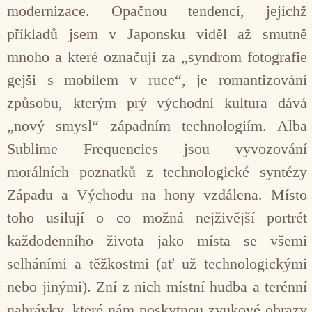
modernizace. Opačnou tendencí, jejíchž
příkladů jsem v Japonsku viděl až smutně
mnoho a které označuji za „syndrom fotografie
gejši s mobilem v ruce“, je romantizování
způsobu, kterým prý východní kultura dává
„nový smysl“ západním technologiím. Alba
Sublime Frequencies jsou vyvozování
morálních poznatků z technologické syntézy
Západu a Východu na hony vzdálena. Místo
toho usilují o co možná nejživější portrét
každodenního života jako místa se všemi
selháními a těžkostmi (ať už technologickými
nebo jinými). Zní z nich místní hudba a terénní
nahrávky, které nám poskytnou zvukové obrazy