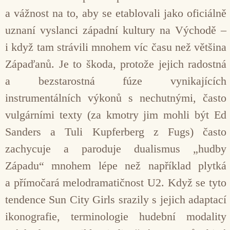
a vážnost na to, aby se etablovali jako oficiálně
uznaní vyslanci západní kultury na Východě –
i když tam strávili mnohem víc času než většina
Zápaďanů. Je to škoda, protože jejich radostná
a bezstarostná fúze vynikajících
instrumentálních výkonů s nechutnými, často
vulgárními texty (za kmotry jim mohli být Ed
Sanders a Tuli Kupferberg z Fugs) často
zachycuje a paroduje dualismus „hudby
Západu“ mnohem lépe než například plytká
a přímočará melodramatičnost U2. Když se tyto
tendence Sun City Girls srazily s jejich adaptací
ikonografie, terminologie hudební modality