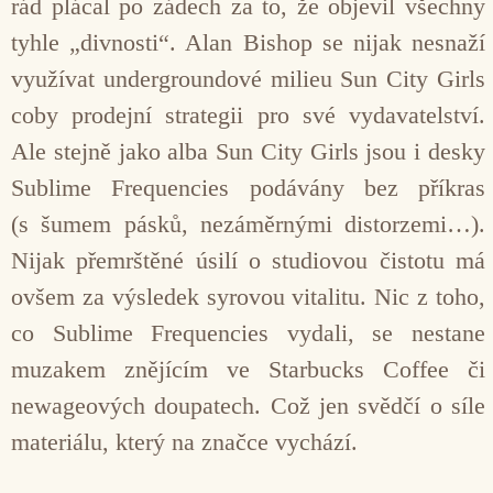
rád plácal po zádech za to, že objevil všechny
tyhle „divnosti“. Alan Bishop se nijak nesnaží
využívat undergroundové milieu Sun City Girls
coby prodejní strategii pro své vydavatelství.
Ale stejně jako alba Sun City Girls jsou i desky
Sublime Frequencies podávány bez příkras
(s šumem pásků, nezáměrnými distorzemi…).
Nijak přemrštěné úsilí o studiovou čistotu má
ovšem za výsledek syrovou vitalitu. Nic z toho,
co Sublime Frequencies vydali, se nestane
muzakem znějícím ve Starbucks Coffee či
newageových doupatech. Což jen svědčí o síle
materiálu, který na značce vychází.