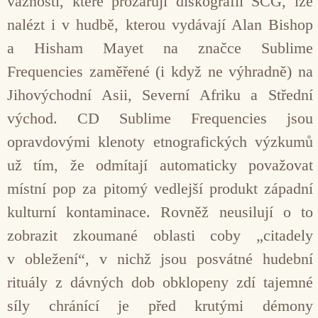
vážností, které prozařují diskografii SCG, lze
nalézt i v hudbě, kterou vydávají Alan Bishop
a Hisham Mayet na značce Sublime
Frequencies zaměřené (i když ne výhradně) na
Jihovýchodní Asii, Severní Afriku a Střední
východ. CD Sublime Frequencies jsou
opravdovými klenoty etnografických výzkumů
už tím, že odmítají automaticky považovat
místní pop za pitomý vedlejší produkt západní
kulturní kontaminace. Rovněž neusilují o to
zobrazit zkoumané oblasti coby „citadely
v obležení“, v nichž jsou posvátné hudební
rituály z dávných dob obklopeny zdí tajemné
síly chránící je před krutými démony