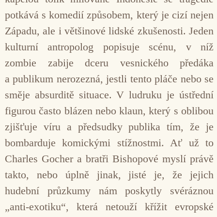
potkává s komedií způsobem, který je cizí nejen
Západu, ale i většinové lidské zkušenosti. Jeden
kulturní antropolog popisuje scénu, v níž
zombie zabije dceru vesnického předáka
a publikum nerozezná, jestli tento pláče nebo se
směje absurditě situace. V ludruku je ústřední
figurou často blázen nebo klaun, který s oblibou
zjišťuje víru a předsudky publika tím, že je
bombarduje komickými stížnostmi. Ať už to
Charles Gocher a bratři Bishopové myslí právě
takto, nebo úplně jinak, jisté je, že jejich
hudební průzkumy nám poskytly svéráznou
„anti-exotiku“, která netouží křížit evropské