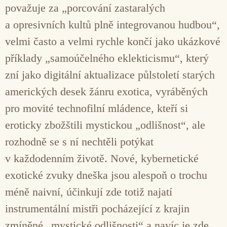
považuje za „porcování zastaralých
a opresivních kultů plně integrovanou hudbou“,
velmi často a velmi rychle končí jako ukázkové
příklady „samoúčelného eklekticismu“, který
zní jako digitální aktualizace půlstoletí starých
amerických desek žánru exotica, vyráběných
pro movité technofilní mládence, kteří si
eroticky zbožštili mystickou „odlišnost“, ale
rozhodně se s ní nechtěli potýkat
v každodenním životě. Nové, kybernetické
exotické zvuky dneška jsou alespoň o trochu
méně naivní, účinkují zde totiž najatí
instrumentální mistři pocházející z krajin
zmíněné „mystické odlišnosti“ a navíc je zde