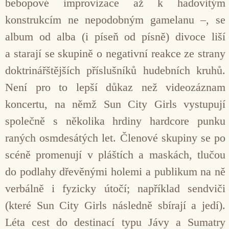
bebopové improvizace až k hadovitým
konstrukcím ne nepodobným gamelanu –, se
album od alba (i píseň od písně) divoce liší
a starají se skupině o negativní reakce ze strany
doktrinářštějších příslušníků hudebních kruhů.
Není pro to lepší důkaz než videozáznam
koncertu, na němž Sun City Girls vystupují
společně s několika hrdiny hardcore punku
raných osmdesátých let. Členové skupiny se po
scéně promenují v pláštích a maskách, tlučou
do podlahy dřevěnými holemi a publikum na ně
verbálně i fyzicky útočí; například sendviči
(které Sun City Girls následně sbírají a jedí).
Léta cest do destinací typu Jávy a Sumatry