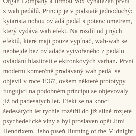
Organ Company a firmou Vox vynalezen první
z wah pedálů. Princip je v podstatě jednoduchý:
kytarista nohou ovládá pedál s potenciometrem,
který vydává wah efekt. Na rozdíl od jiných
efektů, které mají pouze vypínač, wah-wah se
neobejde bez ovladače vytvořeného z pedálu
ovládání hlasitosti elektronkových varhan. První
moderní komerčně prodávaný wah pedál se
objevil v roce 1967, ovšem některé prototypy
fungující na podobném principu se objevovaly
již od padesátých let. Efekt se na konci
šedesátých let rychle rozšířil do již silně rozjeté
psychedelické vlny a byl proslaven opět Jimi
Hendrixem. Jeho píseň Burning of the Midnight