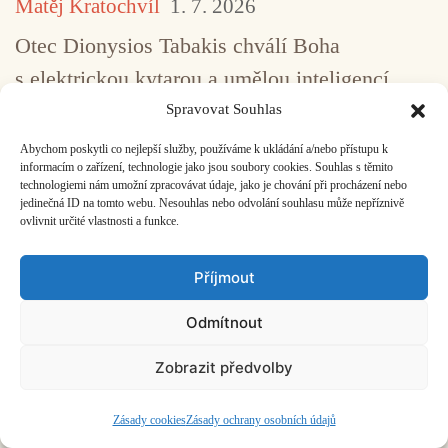
Matěj Kratochvíl
1. 7. 2026
Otec Dionysios Tabakis chválí Boha
s elektrickou kytarou a umělou inteligencí.
Spravovat Souhlas
Abychom poskytli co nejlepší služby, používáme k ukládání a/nebo přístupu k
Kyjevský kolektiv Opera Aperta
informacím o zařízení, technologie jako jsou soubory cookies. Souhlas s těmito
a jejich empatické divadlo krutosti
technologiemi nám umožní zpracovávat údaje, jako je chování při procházení nebo
jedinečná ID na tomto webu. Nesouhlas nebo odvolání souhlasu může nepříznivě
ovlivnit určité vlastnosti a funkce.
Kateryna Romanovska
25. 6. 2026
Jak si představit operu vznikající ve válečných
Příjmout
podmínkách? Lze vůbec o válce promlouvat
Odmítnout
prostřednictvím opery?
Zobrazit předvolby
Ticho a všechno kolem
Zásady cookies
Zásady ochrany osobních údajů