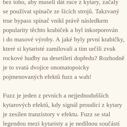
bez toho, aby museli dát ruce z kytary, začaly
se používat spínače ze šicích strojů. Takzvaný
true bypass spínač vnikl právě následkem
popularity těchto krabiček a byl inkorporován
i do masové výroby. A jaké byly první krabičky,
které si kytaristé zamilovali a tím určili zvuk
rockové hudby na desetiletí dopředu? Rozhodně
je to svatá dvojice onomatopoicky
pojmenovaných efektů fuzz a wah!
Fuzz je jeden z prvních a nejjednodušších
kytarových efektů, kdy signál proudící z kytary
je zesílen tranzistory v efektu. Fuzz se stal
legendou mezi kytaristy a je nedílnou součástí