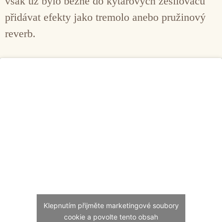
však už bylo běžné do kytarových zesilovačů
přidávat efekty jako tremolo anebo pružinový
reverb.
Klepnutím přijměte marketingové soubory
cookie a povolte tento obsah