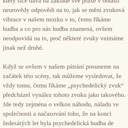
který sice dává na základě své praxe v oblasti
neurovědy odpovědi na to, jak se mění zvuková
vibrace v našem mozku v to, čemu říkáme
hudba a co pro nás hudba znamená, ovšem
neodpovídá na to, proč některé zvuky vnímáme
jinak než druhé.
Když se ovšem v našem pátrání posuneme na
začátek této scény, tak můžeme vysledovat, že
vždy tomu, čemu říkáme „psychedelický zvuk“
předcházel vynález tohoto zvuku jako takového.
Jde tedy zejména o velkou náhodu, náladu ve
společnosti a načasování toho, že na konci
šedesátých let byla psychedelická hudba de