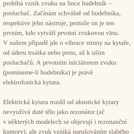
probíhá vznik zvuku na lince hudebník –
posluchač. Začínám schválně od hudebníka,
respektive jeho nástroje, protože on je ten
prvním, kdo vytváří prvotní zvukovou vlnu.
V našem případě jde o vibrace struny na kytaře,
od úderu trsátka nebo prstu, až k uším
posluchačů. A prvotním iniciátorem zvuku
(pomineme-li hudebníka) je právě
elektrofonická kytara.
Elektrická kytara rozdíl od akustické kytary
nevyužívá duté tělo jako rezonátor (ač
v některých modelech se objevují i rezonanční
komory), ale zvuk vzniká narušováním slabého