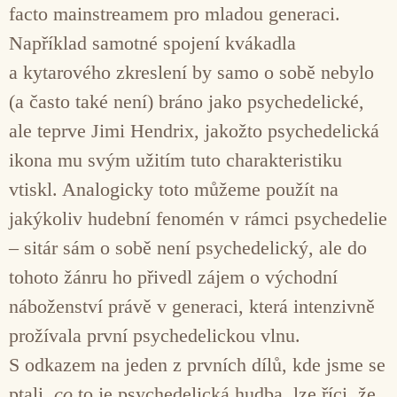
facto mainstreamem pro mladou generaci.
Například samotné spojení kvákadla
a kytarového zkreslení by samo o sobě nebylo
(a často také není) bráno jako psychedelické,
ale teprve Jimi Hendrix, jakožto psychedelická
ikona mu svým užitím tuto charakteristiku
vtiskl. Analogicky toto můžeme použít na
jakýkoliv hudební fenomén v rámci psychedelie
– sitár sám o sobě není psychedelický, ale do
tohoto žánru ho přivedl zájem o východní
náboženství právě v generaci, která intenzivně
prožívala první psychedelickou vlnu.
S odkazem na jeden z prvních dílů, kde jsme se
ptali,
co
to je psychedelická hudba, lze říci, že