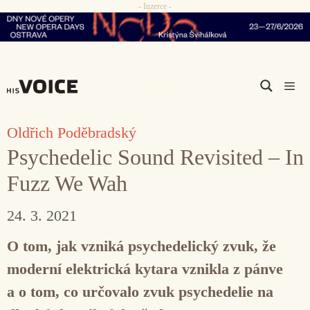
- Inzerce -
Přeskočit
na
obsah
Men
Oldřich Poděbradský
Psychedelic Sound Revisited – In
Fuzz We Wah
24. 3. 2021
O tom, jak vzniká psychedelický zvuk, že
moderní elektrická kytara vznikla z pánve
a o tom, co určovalo zvuk psychedelie na