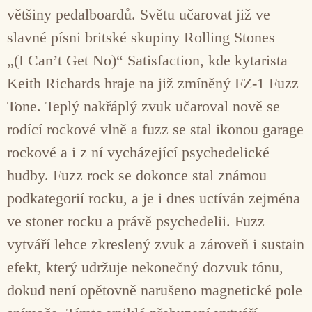
většiny pedalboardů. Světu učarovat již ve
slavné písni britské skupiny Rolling Stones
„(I Can’t Get No)“ Satisfaction, kde kytarista
Keith Richards hraje na již zmíněný FZ-1 Fuzz
Tone. Teplý nakřáplý zvuk učaroval nově se
rodící rockové vlně a fuzz se stal ikonou garage
rockové a i z ní vycházející psychedelické
hudby. Fuzz rock se dokonce stal známou
podkategorií rocku, a je i dnes uctíván zejména
ve stoner rocku a právě psychedelii. Fuzz
vytváří lehce zkreslený zvuk a zároveň i sustain
efekt, který udržuje nekonečný dozvuk tónu,
dokud není opětovně narušeno magnetické pole