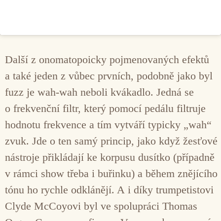
Další z onomatopoicky pojmenovaných efektů
a také jeden z vůbec prvních, podobně jako byl
fuzz je wah-wah neboli kvákadlo. Jedná se
o frekvenční filtr, který pomocí pedálu filtruje
hodnotu frekvence a tím vytváří typicky „wah“
zvuk. Jde o ten samý princip, jako když žesťové
nástroje přikládají ke korpusu dusítko (případně
v rámci show třeba i buřinku) a během znějícího
tónu ho rychle odklánějí. A i díky trumpetistovi
Clyde McCoyovi byl ve spolupráci Thomas