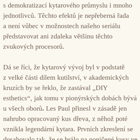
s demokratizací kytarového průmyslu i mnoho
jednotlivců. Těchto efektů je nepřeberná řada
a není vůbec v možnostech našeho seriálu
představovat ani zdaleka většinu těchto
zvukových procesorů.
Dá se říci, že kytarový vývoj byl v podstatě
z velké části dílem kutilství, v akademických
kruzích by se řeklo, že zastával „DIY
esthetics“, jak tomu v pionýrských dobách bývá
u všech oborů
.
Les Paul přinesl v zásadě jen
nahrubo opracovaný kus dřeva, z něhož poté
vznikla legendární kytara. Prvních zkreslení se
dosahovalo tak, že se hrálo na poničené kusy ve