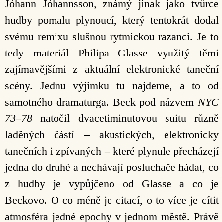
Jóhann Jóhannsson, známý jinak jako tvůrce
hudby pomalu plynoucí, který tentokrát dodal
svému remixu slušnou rytmickou razanci. Je to
tedy materiál Philipa Glasse využitý těmi
zajímavějšími z aktuální elektronické taneční
scény. Jednu výjimku tu najdeme, a to od
samotného dramaturga. Beck pod názvem
NYC
73–78
natočil dvacetiminutovou suitu různě
laděných částí – akustických, elektronicky
tanečních i zpívaných – které plynule přecházejí
jedna do druhé a nechávají posluchače hádat, co
z hudby je vypůjčeno od Glasse a co je
Beckovo. O co méně je citací, o to více je cítit
atmosféra jedné epochy v jednom městě. Právě