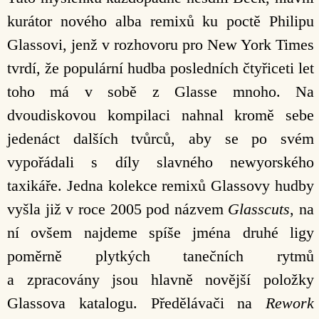
kurátor nového alba remixů ku poctě Philipu
Glassovi, jenž v rozhovoru pro New York Times
tvrdí, že populární hudba posledních čtyřiceti let
toho má v sobě z Glasse mnoho. Na
dvoudiskovou kompilaci nahnal kromě sebe
jedenáct dalších tvůrců, aby se po svém
vypořádali s díly slavného newyorského
taxikáře. Jedna kolekce remixů Glassovy hudby
vyšla již v roce 2005 pod názvem
Glasscuts
, na
ní ovšem najdeme spíše jména druhé ligy
poměrně plytkých tanečních rytmů
a zpracovány jsou hlavně novější položky
Glassova katalogu. Předělávači na
Rework