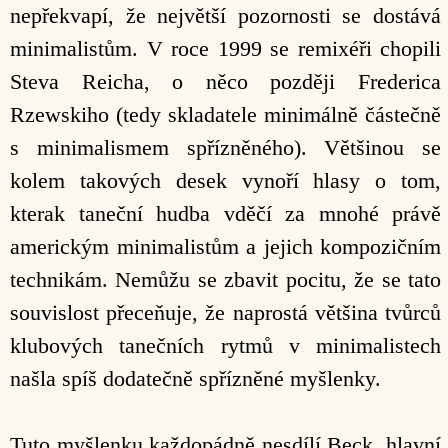
nepřekvapí, že největší pozornosti se dostává
minimalistům. V roce 1999 se remixéři chopili
Steva Reicha, o něco později Frederica
Rzewskiho (tedy skladatele minimálně částečně
s minimalismem spřízněného). Většinou se
kolem takových desek vynoří hlasy o tom,
kterak taneční hudba vděčí za mnohé právě
americkým minimalistům a jejich kompozičním
technikám. Nemůžu se zbavit pocitu, že se tato
souvislost přeceňuje, že naprostá většina tvůrců
klubových tanečních rytmů v minimalistech
našla spíš dodatečně spřízněné myšlenky.
Tuto myšlenku každopádně nesdílí Beck, hlavní