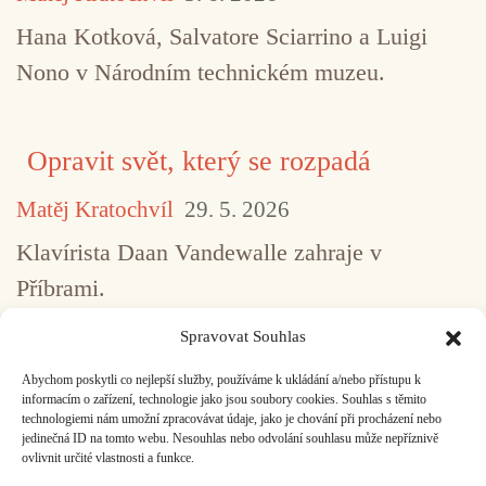
Hana Kotková, Salvatore Sciarrino a Luigi
Nono v Národním technickém muzeu.
Opravit svět, který se rozpadá
Matěj Kratochvíl
29. 5. 2026
Klavírista Daan Vandewalle zahraje v
Příbrami.
Spravovat Souhlas
Abychom poskytli co nejlepší služby, používáme k ukládání a/nebo přístupu k
...
1
2
3
4
5
517
informacím o zařízení, technologie jako jsou soubory cookies. Souhlas s těmito
technologiemi nám umožní zpracovávat údaje, jako je chování při procházení nebo
jedinečná ID na tomto webu. Nesouhlas nebo odvolání souhlasu může nepříznivě
ovlivnit určité vlastnosti a funkce.
Facebook
Bandcamp
Mail