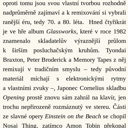
oproti tomu jsou svou vlastní tvorbou rozhodně
nadprůměrně zajímaví a k remixování si vybrali
ranější éru, tedy 70. a 80. léta. Hned čtyřikrát
je ve hře album
Glassworks
, které v roce 1982
znamenalo skladatelův výraznější průlom
k širším posluchačským kruhům. Tyondai
Braxton, Peter Broderick a Memory Tapes z něj
remixují v tradičním smyslu – tedy původní
materiál míchají s elektronickými rytmy
a vlastními zvuky –, Japonec Cornelius skladbu
Opening
prostě znovu sám zahrál na klavír, jen
trochu nepřirozeně rozmáznutý ve stereu. Části
ze slavné opery
Einstein on the Beach
se chopil
Nosaj Thing, zatímco Amon Tobin překopal