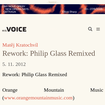
- Inzerce -
Přeskočit
na
obsah
Men
Matěj Kratochvíl
Rework: Philip Glass Remixed
5. 11. 2012
Rework: Philip Glass Remixed
Orange Mountain Music
(
www.orangemountainmusic.com
)