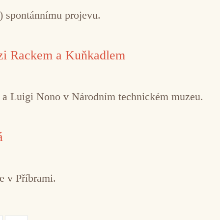
ě) spontánnímu projevu.
ezi Rackem a Kuňkadlem
o a Luigi Nono v Národním technickém muzeu.
á
e v Příbrami.