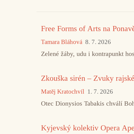
Free Forms of Arts na Ponav
Tamara Bláhová
8. 7. 2026
Zelené žáby, udu i kontrapunkt hos
Zkouška sirén – Zvuky rajsk
Matěj Kratochvíl
1. 7. 2026
Otec Dionysios Tabakis chválí Boha
Kyjevský kolektiv Opera Aper