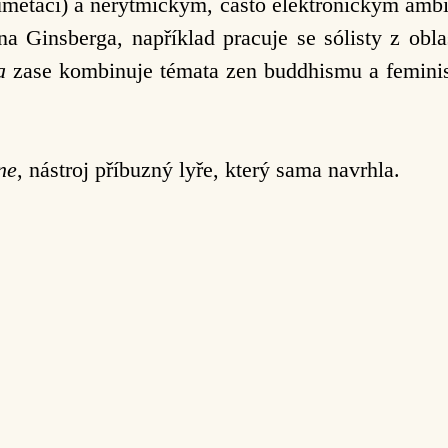
trumetací) a nerytmickým, často elektronickým amb
lena Ginsberga, například pracuje se sólisty z ob
a
zase kombinuje témata zen buddhismu a feminis
ine
, nástroj příbuzný lyře, který sama navrhla.