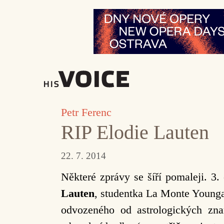
Přeskočit
na
obsah
Petr Ferenc
RIP Elodie Lauten
22. 7. 2014
Některé zprávy se šíří pomaleji. 3.
Lauten
, studentka La Monte Younga
odvozeného od astrologických zna