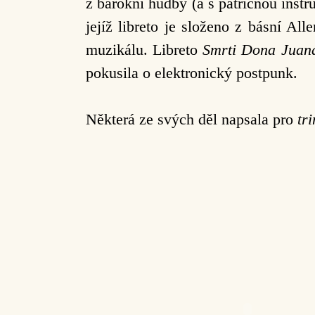
z barokní hudby (a s patřičnou ins
jejíž libreto je složeno z básní Al
muzikálu. Libreto
Smrti Dona Juan
pokusila o elektronický postpunk.
Některá ze svých děl napsala pro
tr