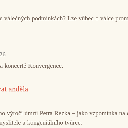
í ve válečných podmínkách? Lze vůbec o válce pro
026
na koncertě Konvergence.
at anděla
řetího výročí úmrtí Petra Rezka – jako vzpomínka n
myslitele a kongeniálního tvůrce.