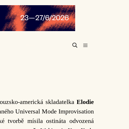
Menu
ncouzsko-americká skladatelka
Elodie
vaného Universal Mode Improvisation
é tvorbě mísila ostináta odvozená