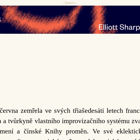
- Inzerce -
 června zemřela ve svých třiašedesáti letech fra
 a tvůrkyně vlastního improvizačního systému z
mení a čínské Knihy proměn. Ve své eklektick