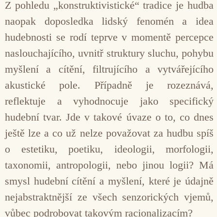
Z pohledu „konstruktivistické“ tradice je hudba
naopak doposledka lidský fenomén a idea
hudebnosti se rodí te­prve v momentě percepce
nasloucha­jícího, uvnitř struktury sluchu, pohybu
myšlení a cítění, filtrujícího a vytváře­jícího
akustické pole. Případně je roze­znává,
reflektuje a vyhodnocuje jako specifický
hudební tvar. Jde v takové úvaze o to, co dnes
ještě lze a co už nelze považovat za hudbu spíš
o es­tetiku, poetiku, ideologii, morfologii,
taxonomii, antropologii, nebo jinou logii? Má
smysl hudební cítění a myš­lení, které je údajně
nejabstraktnější ze všech senzorických vjemů,
vůbec podrobovat takovým racionalizacím?