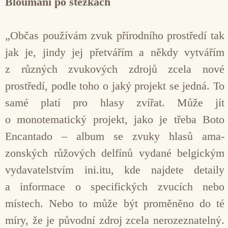
Bloumání po stezkách
„Občas používám zvuk přírodního prostředí tak
jak je, jindy jej přetvářím a někdy vytvářím
z růz­ných zvukových zdrojů zcela nové
prostředí, podle toho o jaký projekt se jedná. To
samé platí pro hlasy zvířat. Může jít
o monotematický projekt, jako je třeba Boto
Encantado – album se zvuky hlasů ama­
zonských růžových delfínů vydané belgickým
vyda­vatelstvím ini.itu, kde najdete detaily
a informace o specifických zvucích nebo
místech. Nebo to může být proměněno do té
míry, že je původní zdroj zcela nerozeznatelný.