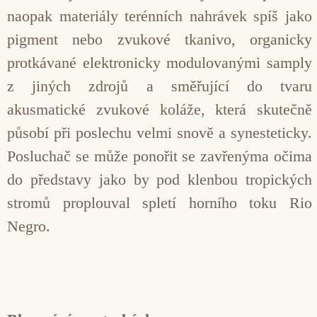
naopak materiály terénních nahrávek spíš jako
pigment nebo zvukové tkanivo, organicky
protkávané elektronicky modulo­vanými samply
z jiných zdrojů a směřující do tvaru
akusmatické zvukové koláže, která skutečně
působí při poslechu velmi snově a synesteticky.
Posluchač se může ponořit se zavřenýma očima
do představy jako by pod klenbou tropických
stromů proplouval spletí horního toku Rio
Negro.