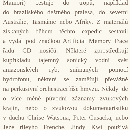
Mamori) cestuje do tropů, například
do brazilského deštného pralesa, do severní
Austrálie, Tasmánie nebo Afriky. Z materiálů
získaných během těchto expedic sestavil
a vydal pod značkou Artificial Me­mory Trace
řadu CD nosičů. Některé zprostředkují
kupříkladu tajemný sonický vodní svět
amazonských ryb, snímaných pomocí
hydrofonu, některé se zamě­řují převážně
na perkusivní orchestraci říše hmyzu. Někdy jde
o více méně původní záznamy zvukových
krajin, nebo o zvukovou dokumentaristiku
v duchu Chrise Watsona, Peter Cusacka, nebo
Jeze riley­ho Frenche. Jindy Kwi používá