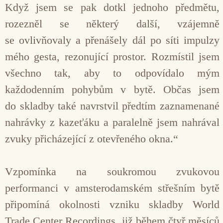
Když jsem se pak dotkl jednoho předmětu,
rozezněl se některý další, vzájemně
se ovlivňovaly a přenášely dál po síti impulzy
mého gesta, rezonující prostor. Rozmístil jsem
všechno tak, aby to odpovídalo mým
každodenním pohybům v bytě. Občas jsem
do skladby také navrstvil předtím zaznamenané
nahrávky z kazeťáku a paralelně jsem nahrával
zvuky přicházející z ote­vřeného okna.“
Vzpomínka na soukromou zvukovou
performanci v amsterodamském střešním bytě
připomíná okolnosti vzniku skladby World
Trade Center Re­cordings, již během čtyř měsíců