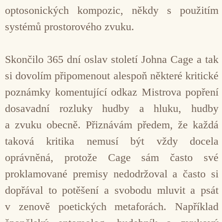
optosonických kompozic, někdy s použitím
systémů prostorového zvuku.
Skončilo 365 dní oslav století Johna Cage a tak
si dovolím připo­menout alespoň některé kritické
poznámky komentující odkaz Mistro­va popření
dosavadní rozluky hud­by a hluku, hudby
a zvuku obecně. Přiznávám předem, že každá
tako­vá kritika nemusí být vždy docela
oprávněná, protože Cage sám často své
proklamované premisy nedodr­žoval a často si
dopřával to potěšení a svobodu mluvit a psát
v zenově poetických metaforách. Například