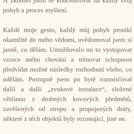
A zkoušel jsem se koncentrovat na každý svůj
pohyb a proces myšlení.
Každé moje gesto, každý můj pohyb pronikl
okamžitě do mého vědomí, uvědomoval jsem si
jasně, co dělám. Umož­ňovalo mi to vystopovat
vzorce mého chování a trénovat schopnost
předvídat možné následky rozhodnutí všeho, co
udělám. Postupně jsem po bytě rozmísťoval
další a další „zvukové instalace“, složené
většinou z drobných kovo­vých předmětů,
zavěšených od stropu a propojených dráty,
některé z těch objektů byly rezonující, jiné ne.