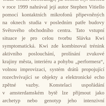
v roce 1999 nahrával její autor Stephen Vitiello
pomocí kontaktních mikro­fonů připevněných
na oknech studia v posledním patře budovy
Světové­ho obchodního centra. Tato vstupní
situace je pro celou tvorbu Slávka Kwi
symptomatická. Kwi zde kombi­noval trénink
aktivního poslouchání, prolínání zvukové
krajiny města, inte­riéru a pohybu „performera“,
volnou improvizaci, systém drátů propojující
rozechvívající se objekty a elektro­nické echo
zpětné vazby. Konstelaci uspořádání
v amsterdamském bytě lze přijmout jako
archetyp nebo geno­typ jeho intenzivní