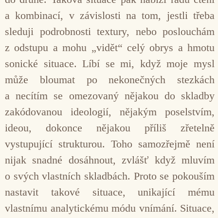
a kombinací, v závislosti na tom, jestli třeba
sleduji podrobnosti textury, nebo poslouchám
z odstupu a mohu „vidět“ celý obrys a hmotu
sonic­ké situace. Líbí se mi, když moje mysl
může bloumat po nekonečných stezkách
a necítím se omezovaný nějakou do skladby
zakódovanou ideologií, nějakým poselstvím,
ideou, dokonce nějakou příliš zřetelně
vystupující strukturou. Toho samozřejmě není
nijak snadné dosáhnout, zvlášť když mluvím
o svých vlastních skladbách. Proto se pokouším
nastavit ta­kové situace, unikající mému
vlastnímu analytickému módu vnímání. Situace,