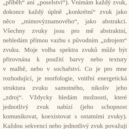
„příběh“ ani „poselství“). Vnímám každý zvuk,
dokonce každý úplně „konkrétní“ zvuk jako
něco „mimovýznamového“, jako abstrakci.
Všechny zvuky jsou pro mě abstraktní,
nehledám přímou vazbu s původním „zdrojem“
zvuku. Moje volba spektra zvuků může být
přirovnána k použití barvy nebo textury
v malbě, nebo v sochařství. Co je pro mne
rozhodující, je morfologie, vnitřní energetická
struk­tura zvuku samotného, nikoliv jeho
„zdroj“. Vždycky hledám možnosti, které
jednotlivý zvuk nabízí (jeho schopnost
komunikovat, koexistovat s ostatními zvuky).
Každou sekvenci nebo jednotlivý zvuk pova­žuji