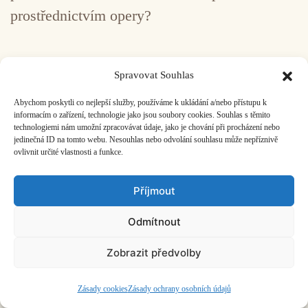
prostřednictvím opery?
Ticho a všechno kolem
Spravovat Souhlas
Lucia Reiprich Maloveská
23. 6. 2026
Abychom poskytli co nejlepší služby, používáme k ukládání a/nebo přístupu k
informacím o zařízení, technologie jako jsou soubory cookies. Souhlas s těmito
Různé podoby „ticha a věčnosti“ na koncertě
technologiemi nám umožní zpracovávat údaje, jako je chování při procházení nebo
jedinečná ID na tomto webu. Nesouhlas nebo odvolání souhlasu může nepříznivě
Konvergence.
ovlivnit určité vlastnosti a funkce.
Příjmout
Mlčící božský hlas aneb Návrat
Odmítnout
anděla
Zobrazit předvolby
Petr Studený
18. 6. 2026
Tento text vznikl u příležitosti třetího výročí
Zásady cookies
Zásady ochrany osobních údajů