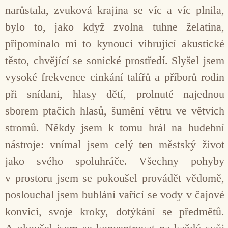
narůstala, zvuková krajina se víc a víc plnila,
bylo to, jako když zvolna tuhne želatina,
připomínalo mi to kynoucí vibrující akustické
těsto, chvějící se sonické prostředí. Slyšel jsem
vysoké frekvence cinkání talířů a příborů rodin
při snídani, hlasy dětí, prolnuté najednou
sborem ptačích hlasů, šumění větru ve větvích
stromů. Někdy jsem k tomu hrál na hudební
nástroje: vnímal jsem celý ten městský život
jako svého spoluhráče. Všechny pohyby
v prostoru jsem se pokoušel provádět vědomě,
poslouchal jsem bublání vařící se vody v čajové
konvici, svoje kroky, dotýkání se předmětů.