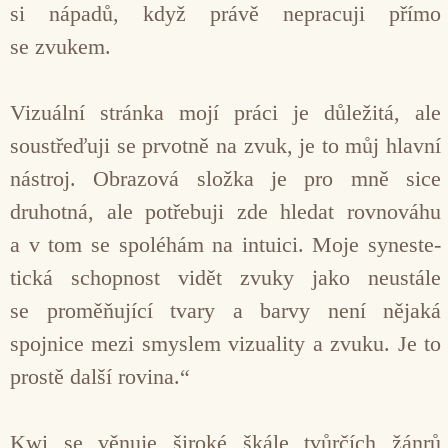
si nápadů, když právě nepracuji přímo
se zvukem.
Vizuální stránka mojí práci je důležitá, ale
soustřeďuji se prvotně na zvuk, je to můj hlavní
nástroj. Obrazová slož­ka je pro mně sice
druhotná, ale po­třebuji zde hledat rovnováhu
a v tom se spoléhám na intuici. Moje syneste­
tická schopnost vidět zvuky jako neustále
se proměňující tvary a barvy není nějaká
spojnice mezi smyslem vizuality a zvuku. Je to
prostě další rovina.“
Kwi se věnuje široké škále tvůrčích žánrů