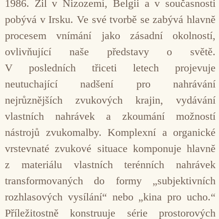
1986. Žil v Nizozemí, Belgii a v současnosti
pobývá v Irsku. Ve své tvorbě se zabývá hlavně
procesem vnímání jako zásadní okolností,
ovlivňující naše představy o světě.
V posledních třiceti letech projevuje
neutuchající nadšení pro nahrávání
nejrůznějších zvukových krajin, vydávání
vlastních nahrávek a zkoumání možností
nástrojů zvukomalby. Komplexní a orga­nické
vrstevnaté zvukové situace komponuje hlavně
z materi­álu vlastních terénních nahrávek
transformovaných do formy „subjektivních
rozhlasových vysílání“ nebo „kina pro ucho.“
Příležitostně konstruuje série prostorových