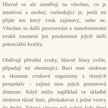
Hlavně se ale zaměřuji na všechno, co je
intuitivní a osobní; rozhodující je, jestli mi
přijde ten který zvuk zajímavý, nebo ne.
Všechno to další procesování a transformování
zvuků znamená jen prozkoumat jejich další
potenciální kvality.
Obdivuji přírodní zvuky, hlavně hlasy zvířat,
připa­dají mi ohromující. Baví mne sledovat
a zkoumat zvukové organizmy z různých
perspektiv – zajímá mne jejich prostorová
dimenze. Když můžu napří­klad ve skladbě
sledovat různé linie, přeskakovat z jedné vrstvy
do druhé. Taková situace pak nabízí řadu čtení