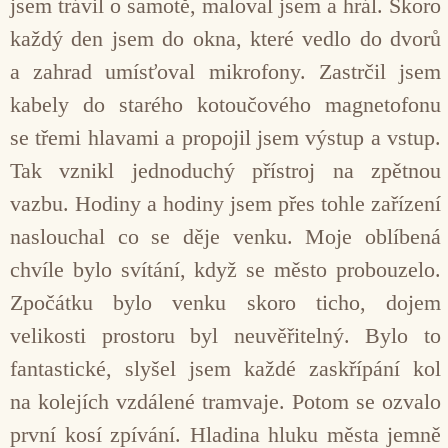
jsem trávil o samotě, maloval jsem a hrál. Skoro
každý den jsem do okna, které ved­lo do dvorů
a zahrad umísťoval mikrofony. Zastrčil jsem
kabely do starého kotoučového magnetofonu
se třemi hlavami a propojil jsem výstup a vstup.
Tak vznikl jednoduchý přístroj na zpětnou
vazbu. Hodiny a hodiny jsem přes tohle zařízení
naslouchal co se děje venku. Moje oblíbená
chvíle bylo svítání, když se město probouzelo.
Zpočátku bylo venku skoro ticho, dojem
velikosti prostoru byl neuvěřitelný. Bylo to
fantastické, slyšel jsem kaž­dé zaskřípání kol
na kolejích vzdálené tramvaje. Potom se ozvalo
první kosí zpívání. Hladina hluku města jemně