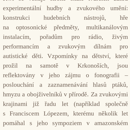
experimentální hudby a zvu­kového umění:
konstrukci hudebních nástrojů, hře
na optosonické předmě­ty, multikanálovým
instalacím, pořa­dům pro rádio, živým
performancím a zvukovým dílnám pro
autistické děti. Vzpomínky na dětství, které
prožil na samotě v Krkonoších, jsou
reflektovány v jeho zájmu o fonografii –
poslouchání a zaznamenávání hlasů ptáků,
hmyzu a obojživelníků v přírodě. Za zvukovými
krajinami již řadu let (napří­klad společně
s Franciscem Lópezem, kterému něko­lik let
pomáhal s jeho sympoziem v amazonském