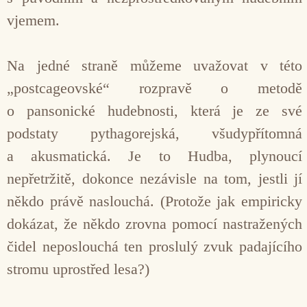
vjemem.
Na jedné straně můžeme uvažovat v této
„postcageovské“ rozpravě o metodě
o pansonické hudebnosti, která je ze své
podstaty pythagorej­ská, všudypřítomná
a akusmatická. Je to Hudba, plynoucí
nepřetržitě, do­konce nezávisle na tom, jestli jí
někdo právě naslouchá. (Protože jak empiric­ky
dokázat, že někdo zrovna pomocí nastražených
čidel neposlouchá ten proslulý zvuk padajícího
stromu upro­střed lesa?)