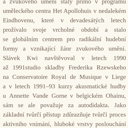
a zvukového umění stály přímo v programu
uměleckého centra Het Apollohuis v nedalekém
Eindhovenu, které v devadesátých letech
prožívalo svoje vrcholné období a stalo
se globálním centrem pro radikální hudební
formy a vznikající žánr zvukového umění.
Slávek Kwi navštěvoval v letech 1990
až 1991studio skladby Frederika Rzewskeho
na Conservatoire Royal de Musique v Liege
a v letech 1991–93 kurzy akusma­tické hudby
u Annette Vande Gorne v belgickém Ohainu,
sám se ale považuje za autodidakta. Jako
základní tvůrčí přístup zdůrazňuje tvůrčí proces
aktivního vnímání, hluboké vrstvy poslouchání