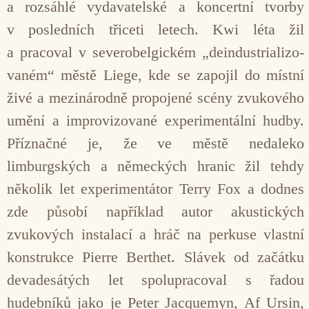
a rozsáhlé vydava­telské a koncertní tvorby
v posledních třiceti letech. Kwi léta žil
a pracoval v severobelgickém „deindustrializo­
vaném“ městě Liege, kde se zapojil do místní
živé a mezinárodně propo­jené scény zvukového
umění a im­provizované experimentální hudby.
Příznačné je, že ve městě nedaleko
limburgských a německých hranic žil tehdy
několik let experimentátor Ter­ry Fox a dodnes
zde působí například autor akustických
zvukových instalací a hráč na perkuse vlastní
konstrukce Pierre Berthet. Slávek od začátku
de­vadesátých let spolupracoval s řadou
hudebníků jako je Peter Jacquemyn, Af Ursin,