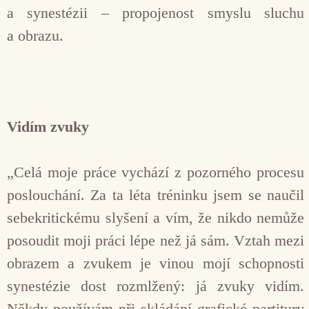
a synestézii – propojenost smyslu sluchu
a obrazu.
Vidím zvuky
„Celá moje práce vychází z pozorného procesu
poslouchání. Za ta léta tréninku jsem se naučil
sebekritickému slyšení a vím, že nikdo nemůže
posoudit moji práci lépe než já sám. Vztah mezi
obrazem a zvukem je vinou mojí schop­nosti
synestézie dost rozmlžený: já zvuky vidím.
Někdy používám při skládání grafické partitury