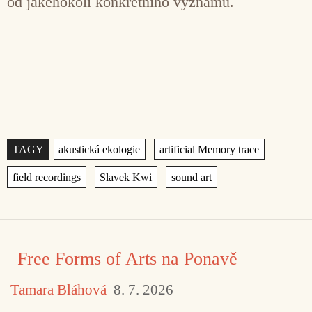
od jakéhokoli konkrétního významu.
Štítky
,
,
,
,
Free Forms of Arts na Ponavě
Tamara Bláhová
8. 7. 2026