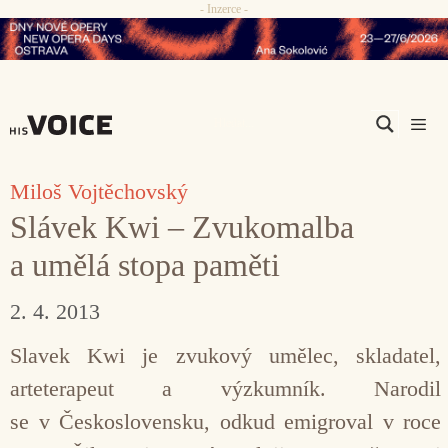
- Inzerce -
Přeskočit
na
obsah
Men
Miloš Vojtěchovský
Slávek Kwi – Zvukomalba
a umělá stopa paměti
2. 4. 2013
Slavek Kwi je zvukový umělec, skladatel,
arteterapeut a vý­zkumník. Narodil
se v Československu, odkud emigroval v roce