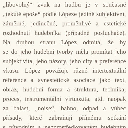
„libovolný“ zvuk na hudbu je v současné
„tekuté epoše“ podle Lópeze jedině subjektivní,
záměrné, jedinečné, proměnlivé a estetické
rozhodnutí hudebníka (případně po­sluchače).
Na druhou stranu López odmítá, že by
se do jeho hudební tvorby měla promítat jeho
subjektivi­ta, jeho názory, jeho city a preference
vkusu. López považuje různé inter­textuální
reference a synestetické asociace jako text,
obraz, hudební forma a struktura, technika,
proces, instrumentální virtuozita, atd. naopak
za balast, „noise“, bahno, odpad a vů­bec
přísady, které zabraňují přímému setkání
s původním a nezprostředko­vaným hudebním