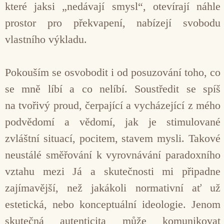
které jaksi „nedávají smysl“, otevírají náhle
prostor pro překvapení, nabízejí svo­bodu
vlastního výkladu.
Pokouším se osvobodit i od posuzování toho, co
se mně líbí a co nelíbí. Soustředit se spíš
na tvoři­vý proud, čerpající a vycházející z mého
podvědomí a vědomí, jak je stimulované
zvláštní situací, poci­tem, stavem mysli. Takové
neustálé směřování k vy­rovnávání paradoxního
vztahu mezi Já a skutečnosti mi připadne
zajímavější, než jakákoli normativní ať už
estetická, nebo konceptuální ideologie. Jenom
skutečná autenticita může komunikovat