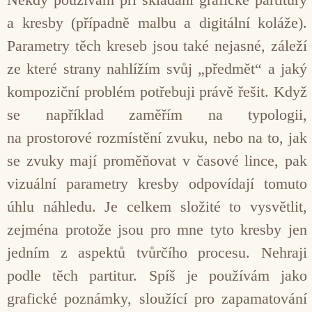
a kresby (případně malbu a digitální koláže).
Parametry těch kreseb jsou také nejasné, záleží
ze které strany nahlížím svůj „předmět“ a jaký
kompoziční problém potřebuji právě řešit. Když
se například zaměřím na typo­logii,
na prostorové rozmístění zvuku, nebo na to, jak
se zvuky mají proměňovat v časové lince, pak
vizuální parametry kresby odpovídají tomuto
úhlu ná­hledu. Je celkem složité to vysvětlit,
zejména protože jsou pro mne tyto kresby jen
jedním z aspektů tvůrčího procesu. Nehraji
podle těch parti­tur. Spíš je používám jako
grafické poznámky, sloužící pro zapamatování