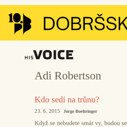
Přeskočit
na
obsah
Adi Robertson
Kdo sedí na trůnu?
23. 6. 2015
Jorge Boehringer
Když se nebudete smát vy, budou s