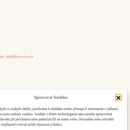
ás:
info@hisvoice.cz
Spravovat Souhlas
li co nejlepší služby, používáme k ukládání a/nebo přístupu k informacím o zařízení,
ako jsou soubory cookies. Souhlas s těmito technologiemi nám umožní zpracovávat
e chování při procházení nebo jedinečná ID na tomto webu. Nesouhlas nebo odvolání
nepříznivě ovlivnit určité vlastnosti a funkce.