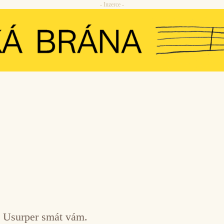
- Inzerce -
e Usurper smát vám.