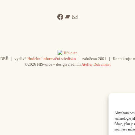
Facebook
Bandcamp
Mail
UDBĚ | vydává
Hudební informační středisko
| založeno 2001 | Kontaktujte n
©2026 HISvoice – design a admin
Atelier Dokument
Abychom poskyt
technologie j
údaje, jako j
souhlasu může 