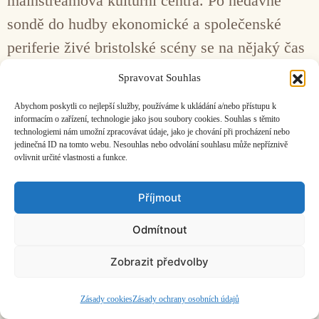
mainstreamová kulturní centra. Po nedávné
sondě do hudby ekonomické a společenské
periferie živé bristolské scény se na nějaký čas
přesouváme do Irska.
Spravovat Souhlas
Abychom poskytli co nejlepší služby, používáme k ukládání a/nebo přístupu k
Facebook
Bandcamp
Mail
informacím o zařízení, technologie jako jsou soubory cookies. Souhlas s těmito
technologiemi nám umožní zpracovávat údaje, jako je chování při procházení nebo
jedinečná ID na tomto webu. Nesouhlas nebo odvolání souhlasu může nepříznivě
ovlivnit určité vlastnosti a funkce.
Příjmout
ČASOPIS O JINÉ HUDBĚ | vydává
Hudební informační středisko
|
Odmítnout
založeno 2001 | Kontaktujte nás:
info@hisvoice.cz
©2026 HISvoice – design a admin
Atelier Dokument
Zobrazit předvolby
Zásady cookies
Zásady ochrany osobních údajů