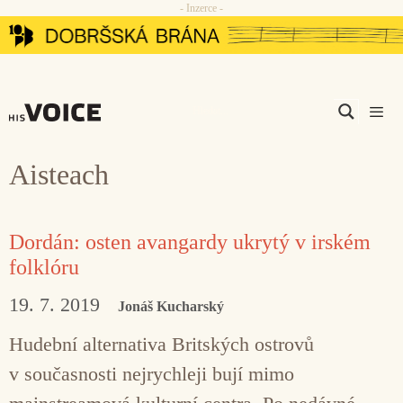
- Inzerce -
Přeskočit
na
obsah
Men
Aisteach
Dordán: osten avangardy ukrytý v irském
folklóru
19. 7. 2019
Jonáš Kucharský
Hudební alternativa Britských ostrovů
v současnosti nejrychleji bují mimo