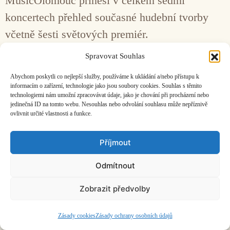
MusicOlomouc přinesl v celkem sedmi
koncertech přehled současné hudební tvorby
včetně šesti světových premiér.
Spravovat Souhlas
Facebook
Bandcamp
Mail
Abychom poskytli co nejlepší služby, používáme k ukládání a/nebo přístupu k
informacím o zařízení, technologie jako jsou soubory cookies. Souhlas s těmito
technologiemi nám umožní zpracovávat údaje, jako je chování při procházení nebo
jedinečná ID na tomto webu. Nesouhlas nebo odvolání souhlasu může nepříznivě
ovlivnit určité vlastnosti a funkce.
ČASOPIS O JINÉ HUDBĚ | vydává
Hudební informační středisko
|
Příjmout
založeno 2001 | Kontaktujte nás:
info@hisvoice.cz
©2026 HISvoice – design a admin
Atelier Dokument
Odmítnout
Zobrazit předvolby
Zásady cookies
Zásady ochrany osobních údajů