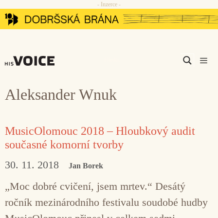
- Inzerce -
Přeskočit
na
obsah
Men
Aleksander Wnuk
MusicOlomouc 2018 – Hloubkový audit
současné komorní tvorby
30. 11. 2018
Jan Borek
„Moc dobré cvičení, jsem mrtev.“ Desátý
ročník mezinárodního festivalu soudobé hudby