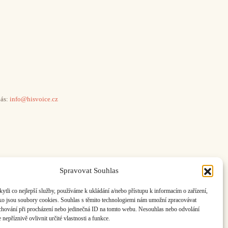
ás:
info@hisvoice.cz
Spravovat Souhlas
li co nejlepší služby, používáme k ukládání a/nebo přístupu k informacím o zařízení,
ako jsou soubory cookies. Souhlas s těmito technologiemi nám umožní zpracovávat
e chování při procházení nebo jedinečná ID na tomto webu. Nesouhlas nebo odvolání
nepříznivě ovlivnit určité vlastnosti a funkce.