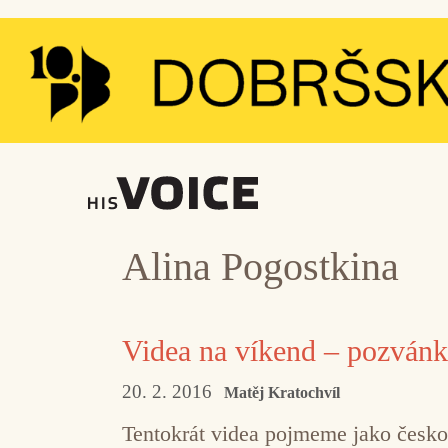
Přeskočit
na
obsah
Alina Pogostkina
Videa na víkend – pozvánk
20. 2. 2016
Matěj Kratochvíl
Tentokrát videa pojmeme jako česko