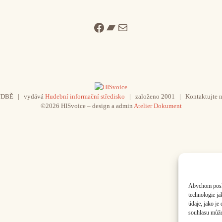
Facebook
Bandcamp
Mail
UDBĚ | vydává
Hudební informační středisko
| založeno 2001 | Kontaktujte n
©2026 HISvoice – design a admin
Atelier Dokument
Abychom poskyt
technologie j
údaje, jako j
souhlasu může 