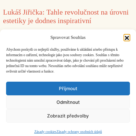
Lukáš Jiřička: Tahle revolučnost na úrovni
estetiky je dodnes inspirativní
22. 12. 2017
Petr Ferenc
Spravovat Souhlas
O brněnské realizaci Avraamovovy Symfonie
Abychom poskytli co nejlepší služby, používáme k ukládání a/nebo přístupu k
sirén.
informacím o zařízení, technologie jako jsou soubory cookies. Souhlas s těmito
technologiemi nám umožní zpracovávat údaje, jako je chování při procházení nebo
jedinečná ID na tomto webu. Nesouhlas nebo odvolání souhlasu může nepříznivě
ovlivnit určité vlastnosti a funkce.
Facebook
Bandcamp
Mail
Příjmout
Odmítnout
Zobrazit předvolby
ČASOPIS O JINÉ HUDBĚ | vydává
Hudební informační středisko
|
založeno 2001 | Kontaktujte nás:
info@hisvoice.cz
©2026 HISvoice – design a admin
Atelier Dokument
Zásady cookies
Zásady ochrany osobních údajů