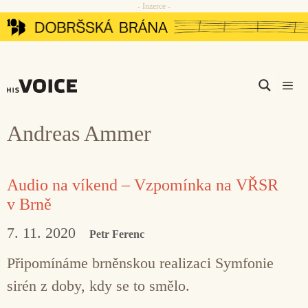
- Inzerce -
Přeskočit
na
obsah
Men
Andreas Ammer
Audio na víkend – Vzpomínka na VŘSR
v Brně
7. 11. 2020
Petr Ferenc
Připomínáme brněnskou realizaci Symfonie
sirén z doby, kdy se to smělo.