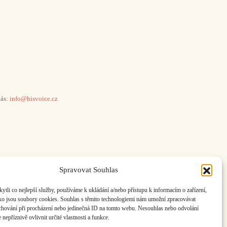
ás:
info@hisvoice.cz
Spravovat Souhlas
li co nejlepší služby, používáme k ukládání a/nebo přístupu k informacím o zařízení,
ako jsou soubory cookies. Souhlas s těmito technologiemi nám umožní zpracovávat
e chování při procházení nebo jedinečná ID na tomto webu. Nesouhlas nebo odvolání
nepříznivě ovlivnit určité vlastnosti a funkce.