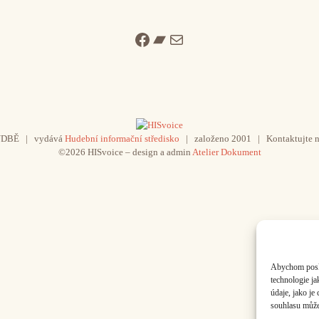
Facebook
Bandcamp
Mail
UDBĚ | vydává
Hudební informační středisko
| založeno 2001 | Kontaktujte n
©2026 HISvoice – design a admin
Atelier Dokument
Abychom poskyt
technologie j
údaje, jako j
souhlasu může 