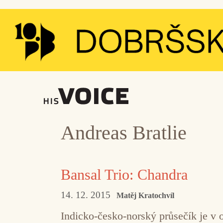
Přeskočit
na
obsah
Andreas Bratlie
Bansal Trio: Chandra
14. 12. 2015
Matěj Kratochvíl
Indicko-česko-norský průsečík je v 