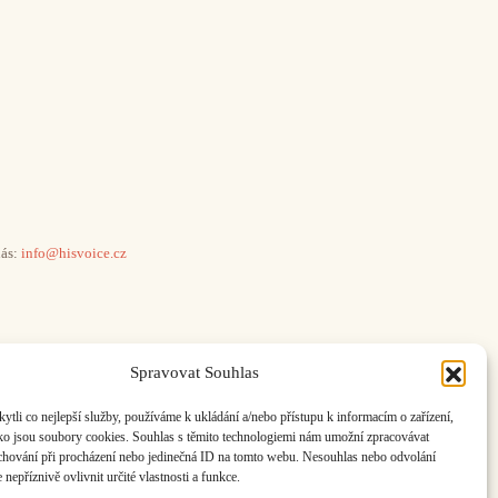
ás:
info@hisvoice.cz
Spravovat Souhlas
li co nejlepší služby, používáme k ukládání a/nebo přístupu k informacím o zařízení,
ako jsou soubory cookies. Souhlas s těmito technologiemi nám umožní zpracovávat
e chování při procházení nebo jedinečná ID na tomto webu. Nesouhlas nebo odvolání
nepříznivě ovlivnit určité vlastnosti a funkce.