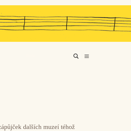
Menu
ápůjček dalších muzeí téhož