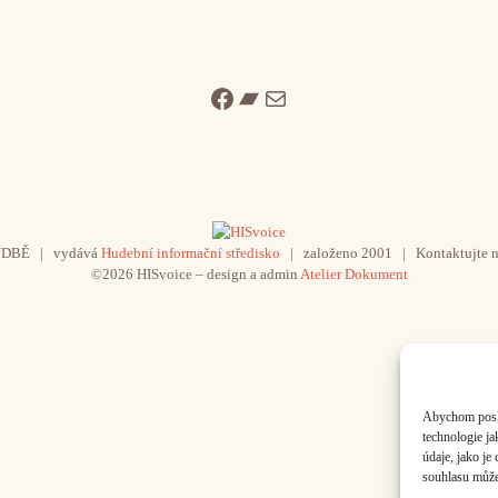
Facebook
Bandcamp
Mail
UDBĚ | vydává
Hudební informační středisko
| založeno 2001 | Kontaktujte n
©2026 HISvoice – design a admin
Atelier Dokument
Abychom poskyt
technologie j
údaje, jako j
souhlasu může 