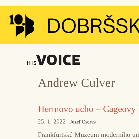
Přeskočit
na
obsah
Andrew Culver
Hermovo ucho – Cageovy
25. 1. 2022
Jozef Cseres
Frankfurtské Muzeum moderního uměn