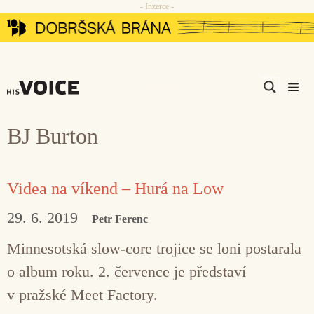
- Inzerce -
Přeskočit
na
obsah
Men
BJ Burton
Videa na víkend – Hurá na Low
29. 6. 2019
Petr Ferenc
Minnesotská slow-core trojice se loni postarala
o album roku. 2. července je představí
v pražské Meet Factory.