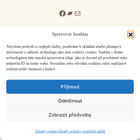
Facebook
Bandcamp
Mail
Spravovat Souhlas
Abychom poskytli co nejlepší služby, používáme k ukládání a/nebo přístupu k
informacím o zařízení, technologie jako jsou soubory cookies. Souhlas s těmito
ČASOPIS O JINÉ HUDBĚ | vydává
Hudební informační středisko
|
technologiemi nám umožní zpracovávat údaje, jako je chování při procházení nebo
založeno 2001 | Kontaktujte nás:
info@hisvoice.cz
jedinečná ID na tomto webu. Nesouhlas nebo odvolání souhlasu může nepříznivě
©2026 HISvoice – design a admin
Atelier Dokument
ovlivnit určité vlastnosti a funkce.
Příjmout
Odmítnout
Zobrazit předvolby
Zásady cookies
Zásady ochrany osobních údajů