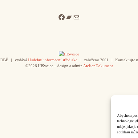
Facebook
Bandcamp
Mail
UDBĚ | vydává
Hudební informační středisko
| založeno 2001 | Kontaktujte n
©2026 HISvoice – design a admin
Atelier Dokument
Abychom poskyt
technologie j
údaje, jako j
souhlasu může 