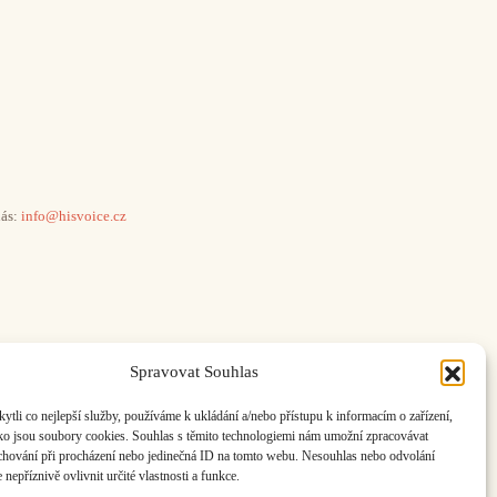
ás:
info@hisvoice.cz
Spravovat Souhlas
li co nejlepší služby, používáme k ukládání a/nebo přístupu k informacím o zařízení,
ako jsou soubory cookies. Souhlas s těmito technologiemi nám umožní zpracovávat
e chování při procházení nebo jedinečná ID na tomto webu. Nesouhlas nebo odvolání
nepříznivě ovlivnit určité vlastnosti a funkce.