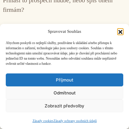
Přináší to prospěch hudbě, nebo spíš oněm
firmám?
Facebook
Bandcamp
Mail
Spravovat Souhlas
Abychom poskytli co nejlepší služby, používáme k ukládání a/nebo přístupu k
informacím o zařízení, technologie jako jsou soubory cookies. Souhlas s těmito
technologiemi nám umožní zpracovávat údaje, jako je chování při procházení nebo
jedinečná ID na tomto webu. Nesouhlas nebo odvolání souhlasu může nepříznivě
ovlivnit určité vlastnosti a funkce.
ČASOPIS O JINÉ HUDBĚ | vydává
Hudební informační středisko
|
založeno 2001 | Kontaktujte nás:
info@hisvoice.cz
Příjmout
©2026 HISvoice – design a admin
Atelier Dokument
Odmítnout
Zobrazit předvolby
Zásady cookies
Zásady ochrany osobních údajů