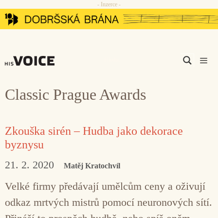
- Inzerce -
Přeskočit
na
obsah
Men
Classic Prague Awards
Zkouška sirén – Hudba jako dekorace
byznysu
21. 2. 2020
Matěj Kratochvíl
Velké firmy předávají umělcům ceny a oživují
odkaz mrtvých mistrů pomocí neuronových sítí.