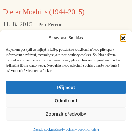
Dieter Moebius (1944-2015)
11. 8. 2015
Petr Ferenc
Jako jeden z prvních nahradil víceméně
Spravovat Souhlas
bluesový rytmický základ populární hudby
Abychom poskytli co nejlepší služby, používáme k ukládání a/nebo přístupu k
jiným druhem beatu.
informacím o zařízení, technologie jako jsou soubory cookies. Souhlas s těmito
technologiemi nám umožní zpracovávat údaje, jako je chování při procházení nebo
jedinečná ID na tomto webu. Nesouhlas nebo odvolání souhlasu může nepříznivě
ovlivnit určité vlastnosti a funkce.
Facebook
Bandcamp
Mail
Příjmout
Odmítnout
Zobrazit předvolby
ČASOPIS O JINÉ HUDBĚ | vydává
Hudební informační středisko
|
založeno 2001 | Kontaktujte nás:
info@hisvoice.cz
©2026 HISvoice – design a admin
Atelier Dokument
Zásady cookies
Zásady ochrany osobních údajů