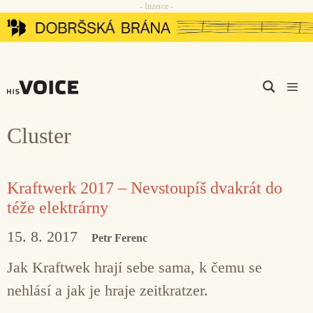
- Inzerce -
Přeskočit
na
obsah
Men
Cluster
Kraftwerk 2017 – Nevstoupíš dvakrát do
téže elektrárny
15. 8. 2017
Petr Ferenc
Jak Kraftwek hrají sebe sama, k čemu se
nehlásí a jak je hraje zeitkratzer.