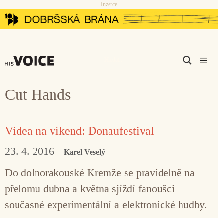
- Inzerce -
Přeskočit
na
obsah
Men
Cut Hands
Videa na víkend: Donaufestival
23. 4. 2016
Karel Veselý
Do dolnorakouské Kremže se pravidelně na
přelomu dubna a května sjíždí fanoušci
současné experimentální a elektronické hudby.