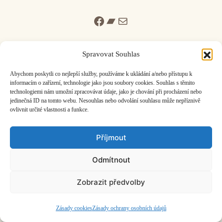
Facebook
Bandcamp
Mail
Spravovat Souhlas
Abychom poskytli co nejlepší služby, používáme k ukládání a/nebo přístupu k
informacím o zařízení, technologie jako jsou soubory cookies. Souhlas s těmito
ČASOPIS O JINÉ HUDBĚ | vydává
Hudební informační středisko
|
technologiemi nám umožní zpracovávat údaje, jako je chování při procházení nebo
založeno 2001 | Kontaktujte nás:
info@hisvoice.cz
jedinečná ID na tomto webu. Nesouhlas nebo odvolání souhlasu může nepříznivě
©2026 HISvoice – design a admin
Atelier Dokument
ovlivnit určité vlastnosti a funkce.
Příjmout
Odmítnout
Zobrazit předvolby
Zásady cookies
Zásady ochrany osobních údajů