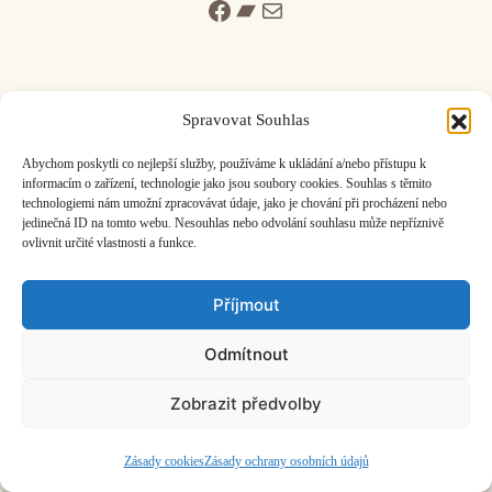
Facebook
Bandcamp
Mail
Spravovat Souhlas
ČASOPIS O JINÉ HUDBĚ | vydává
Hudební informační středisko
|
Abychom poskytli co nejlepší služby, používáme k ukládání a/nebo přístupu k
založeno 2001 | Kontaktujte nás:
info@hisvoice.cz
informacím o zařízení, technologie jako jsou soubory cookies. Souhlas s těmito
technologiemi nám umožní zpracovávat údaje, jako je chování při procházení nebo
©2026 HISvoice – design a admin
Atelier Dokument
jedinečná ID na tomto webu. Nesouhlas nebo odvolání souhlasu může nepříznivě
ovlivnit určité vlastnosti a funkce.
Příjmout
Odmítnout
Zobrazit předvolby
Zásady cookies
Zásady ochrany osobních údajů