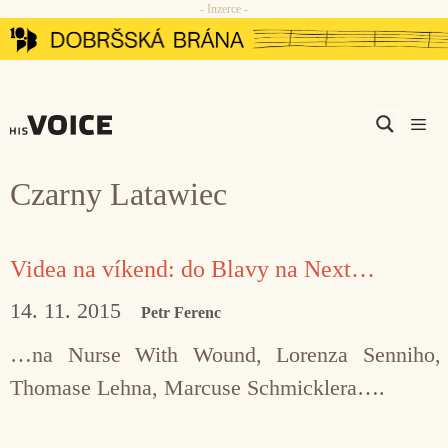
- Inzerce -
Přeskočit
na
obsah
Men
Czarny Latawiec
Videa na víkend: do Blavy na Next…
14. 11. 2015
Petr Ferenc
…na Nurse With Wound, Lorenza Senniho,
Thomase Lehna, Marcuse Schmicklera….