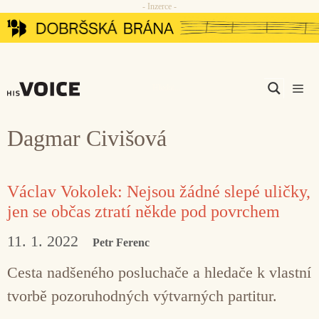
- Inzerce -
Přeskočit
na
obsah
Men
Dagmar Civišová
Václav Vokolek: Nejsou žádné slepé uličky,
jen se občas ztratí někde pod povrchem
11. 1. 2022
Petr Ferenc
Cesta nadšeného posluchače a hledače k vlastní
tvorbě pozoruhodných výtvarných partitur.