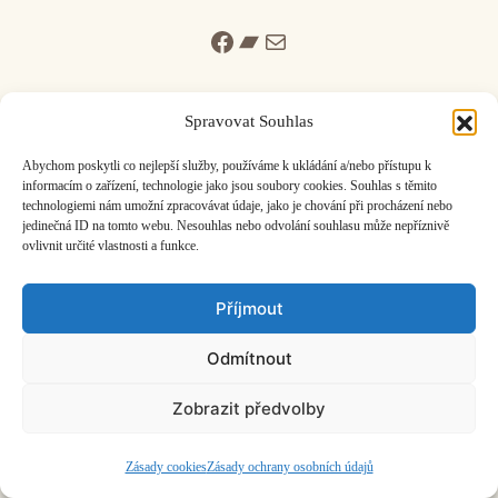
Facebook
Bandcamp
Mail
Spravovat Souhlas
Abychom poskytli co nejlepší služby, používáme k ukládání a/nebo přístupu k
informacím o zařízení, technologie jako jsou soubory cookies. Souhlas s těmito
ČASOPIS O JINÉ HUDBĚ | vydává
Hudební informační středisko
|
technologiemi nám umožní zpracovávat údaje, jako je chování při procházení nebo
založeno 2001 | Kontaktujte nás:
info@hisvoice.cz
jedinečná ID na tomto webu. Nesouhlas nebo odvolání souhlasu může nepříznivě
©2026 HISvoice – design a admin
Atelier Dokument
ovlivnit určité vlastnosti a funkce.
Příjmout
Odmítnout
Zobrazit předvolby
Zásady cookies
Zásady ochrany osobních údajů