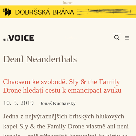
- Inzerce -
Přeskočit
na
obsah
Men
Dead Neanderthals
Chaosem ke svobodě. Sly & the Family
Drone hledají cestu k emancipaci zvuku
10. 5. 2019
Jonáš Kucharský
Jedna z nejvýraznějších britských hlukových
kapel Sly & the Family Drone vlastně ani není