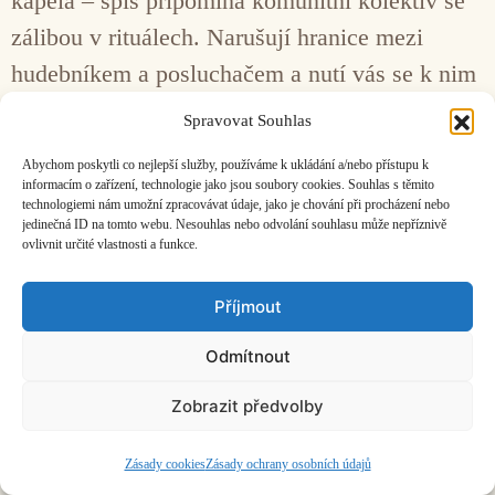
kapela – spíš připomíná komunitní kolektiv se
zálibou v rituálech. Narušují hranice mezi
hudebníkem a posluchačem a nutí vás se k nim
přidat.
Spravovat Souhlas
Abychom poskytli co nejlepší služby, používáme k ukládání a/nebo přístupu k
Facebook
Bandcamp
Mail
informacím o zařízení, technologie jako jsou soubory cookies. Souhlas s těmito
technologiemi nám umožní zpracovávat údaje, jako je chování při procházení nebo
jedinečná ID na tomto webu. Nesouhlas nebo odvolání souhlasu může nepříznivě
ovlivnit určité vlastnosti a funkce.
Příjmout
ČASOPIS O JINÉ HUDBĚ | vydává
Hudební informační středisko
|
Odmítnout
založeno 2001 | Kontaktujte nás:
info@hisvoice.cz
©2026 HISvoice – design a admin
Atelier Dokument
Zobrazit předvolby
Zásady cookies
Zásady ochrany osobních údajů