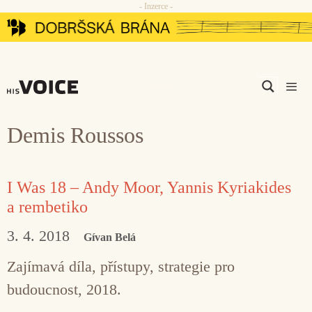
- Inzerce -
Přeskočit
na
obsah
Men
Demis Roussos
I Was 18 – Andy Moor, Yannis Kyriakides
a rembetiko
3. 4. 2018
Gívan Belá
Zajímavá díla, přístupy, strategie pro
budoucnost, 2018.