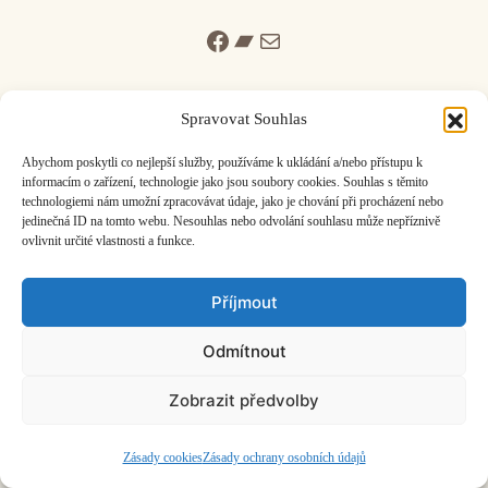
Facebook
Bandcamp
Mail
Spravovat Souhlas
Abychom poskytli co nejlepší služby, používáme k ukládání a/nebo přístupu k
informacím o zařízení, technologie jako jsou soubory cookies. Souhlas s těmito
ČASOPIS O JINÉ HUDBĚ | vydává
Hudební informační středisko
|
technologiemi nám umožní zpracovávat údaje, jako je chování při procházení nebo
založeno 2001 | Kontaktujte nás:
info@hisvoice.cz
jedinečná ID na tomto webu. Nesouhlas nebo odvolání souhlasu může nepříznivě
©2026 HISvoice – design a admin
Atelier Dokument
ovlivnit určité vlastnosti a funkce.
Příjmout
Odmítnout
Zobrazit předvolby
Zásady cookies
Zásady ochrany osobních údajů