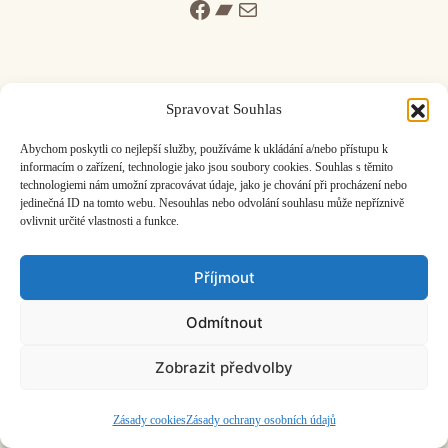
Facebook
Bandcamp
Mail
Spravovat Souhlas
ČASOPIS O JINÉ HUDBĚ | vydává
Hudební informační středisko
|
Abychom poskytli co nejlepší služby, používáme k ukládání a/nebo přístupu k
založeno 2001 | Kontaktujte nás:
info@hisvoice.cz
informacím o zařízení, technologie jako jsou soubory cookies. Souhlas s těmito
technologiemi nám umožní zpracovávat údaje, jako je chování při procházení nebo
©2026 HISvoice – design a admin
Atelier Dokument
jedinečná ID na tomto webu. Nesouhlas nebo odvolání souhlasu může nepříznivě
ovlivnit určité vlastnosti a funkce.
Příjmout
Odmítnout
Zobrazit předvolby
Zásady cookies
Zásady ochrany osobních údajů