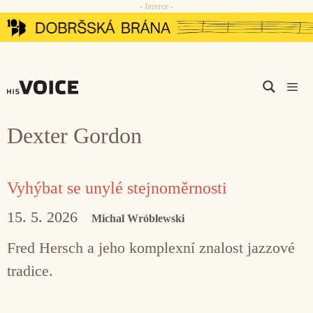
- Inzerce -
Přeskočit
na
obsah
Men
Dexter Gordon
Vyhýbat se unylé stejnoměrnosti
15. 5. 2026
Michal Wróblewski
Fred Hersch a jeho komplexní znalost jazzové
tradice.