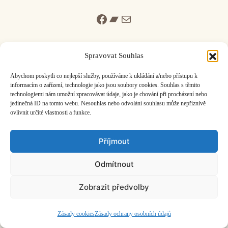
Facebook
Bandcamp
Mail
Spravovat Souhlas
Abychom poskytli co nejlepší služby, používáme k ukládání a/nebo přístupu k
informacím o zařízení, technologie jako jsou soubory cookies. Souhlas s těmito
ČASOPIS O JINÉ HUDBĚ | vydává
Hudební informační středisko
|
technologiemi nám umožní zpracovávat údaje, jako je chování při procházení nebo
založeno 2001 | Kontaktujte nás:
info@hisvoice.cz
jedinečná ID na tomto webu. Nesouhlas nebo odvolání souhlasu může nepříznivě
©2026 HISvoice – design a admin
Atelier Dokument
ovlivnit určité vlastnosti a funkce.
Příjmout
Odmítnout
Zobrazit předvolby
Zásady cookies
Zásady ochrany osobních údajů