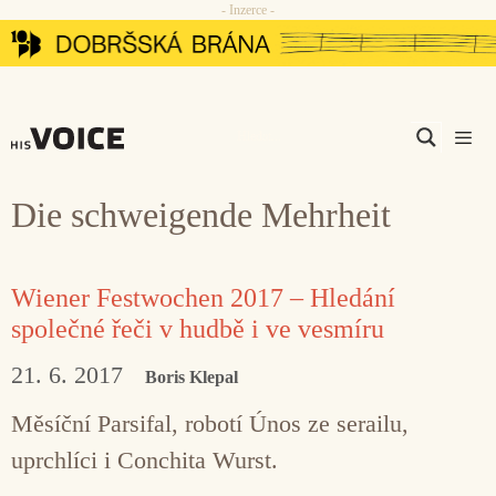
- Inzerce -
Přeskočit
na
obsah
Men
Die schweigende Mehrheit
Wiener Festwochen 2017 – Hledání
společné řeči v hudbě i ve vesmíru
21. 6. 2017
Boris Klepal
Měsíční Parsifal, robotí Únos ze serailu,
uprchlíci i Conchita Wurst.