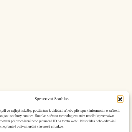
Spravovat Souhlas
ás:
info@hisvoice.cz
li co nejlepší služby, používáme k ukládání a/nebo přístupu k informacím o zařízení,
ako jsou soubory cookies. Souhlas s těmito technologiemi nám umožní zpracovávat
e chování při procházení nebo jedinečná ID na tomto webu. Nesouhlas nebo odvolání
nepříznivě ovlivnit určité vlastnosti a funkce.