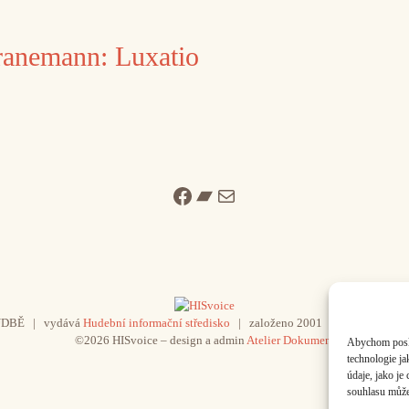
ranemann: Luxatio
Facebook
Bandcamp
Mail
UDBĚ | vydává
Hudební informační středisko
| založeno 2001 | Kontaktujte n
©2026 HISvoice – design a admin
Atelier Dokument
Abychom poskyt
technologie j
údaje, jako j
souhlasu může 