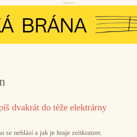
- Inzerce -
n
š dvakrát do téže elektrárny
se nehlásí a jak je hraje zeitkratzer.