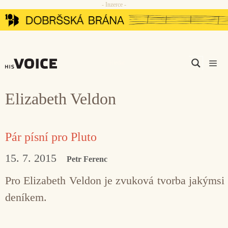
- Inzerce -
Přeskočit
na
obsah
Men
Elizabeth Veldon
Pár písní pro Pluto
15. 7. 2015
Petr Ferenc
Pro Elizabeth Veldon je zvuková tvorba jakýmsi
deníkem.