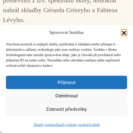
především z tzv. spektrální školy, tentokrát
nahrál skladby Gérarda Griseyho a Fabiena
Lévyho.
Spravovat Souhlas
Facebook
Bandcamp
Mail
Abychom poskytli co nejlepší služby, používáme k ukládání a/nebo přístupu k
informacím o zařízení, technologie jako jsou soubory cookies. Souhlas s těmito
technologiemi nám umožní zpracovávat údaje, jako je chování při procházení nebo
jedinečná ID na tomto webu. Nesouhlas nebo odvolání souhlasu může nepříznivě
ovlivnit určité vlastnosti a funkce.
ČASOPIS O JINÉ HUDBĚ | vydává
Hudební informační středisko
|
Příjmout
založeno 2001 | Kontaktujte nás:
info@hisvoice.cz
©2026 HISvoice – design a admin
Atelier Dokument
Odmítnout
Zobrazit předvolby
Zásady cookies
Zásady ochrany osobních údajů