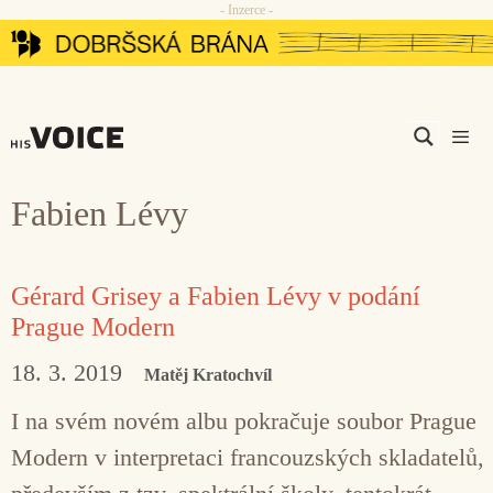
- Inzerce -
Přeskočit
na
obsah
Men
Fabien Lévy
Gérard Grisey a Fabien Lévy v podání
Prague Modern
18. 3. 2019
Matěj Kratochvíl
I na svém novém albu pokračuje soubor Prague
Modern v interpretaci francouzských skladatelů,