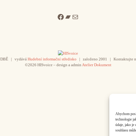
Facebook
Bandcamp
Mail
UDBĚ | vydává
Hudební informační středisko
| založeno 2001 | Kontaktujte n
©2026 HISvoice – design a admin
Atelier Dokument
Abychom poskyt
technologie j
údaje, jako j
souhlasu může 