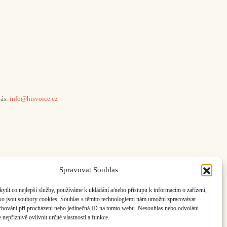
ás:
info@hisvoice.cz
Spravovat Souhlas
li co nejlepší služby, používáme k ukládání a/nebo přístupu k informacím o zařízení,
ako jsou soubory cookies. Souhlas s těmito technologiemi nám umožní zpracovávat
e chování při procházení nebo jedinečná ID na tomto webu. Nesouhlas nebo odvolání
nepříznivě ovlivnit určité vlastnosti a funkce.