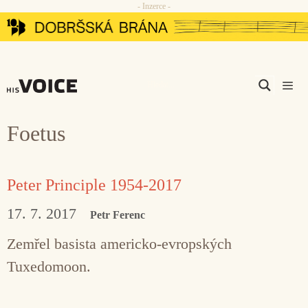
- Inzerce -
Přeskočit
na
obsah
Men
Foetus
Peter Principle 1954-2017
17. 7. 2017
Petr Ferenc
Zemřel basista americko-evropských
Tuxedomoon.