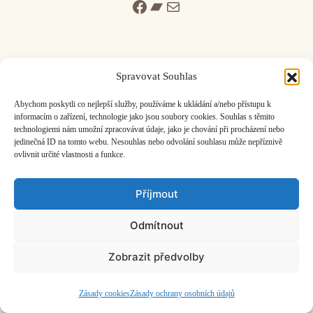
Facebook
Bandcamp
Mail
Spravovat Souhlas
ČASOPIS O JINÉ HUDBĚ | vydává
Hudební informační středisko
|
Abychom poskytli co nejlepší služby, používáme k ukládání a/nebo přístupu k
založeno 2001 | Kontaktujte nás:
info@hisvoice.cz
informacím o zařízení, technologie jako jsou soubory cookies. Souhlas s těmito
technologiemi nám umožní zpracovávat údaje, jako je chování při procházení nebo
©2026 HISvoice – design a admin
Atelier Dokument
jedinečná ID na tomto webu. Nesouhlas nebo odvolání souhlasu může nepříznivě
ovlivnit určité vlastnosti a funkce.
Příjmout
Odmítnout
Zobrazit předvolby
Zásady cookies
Zásady ochrany osobních údajů