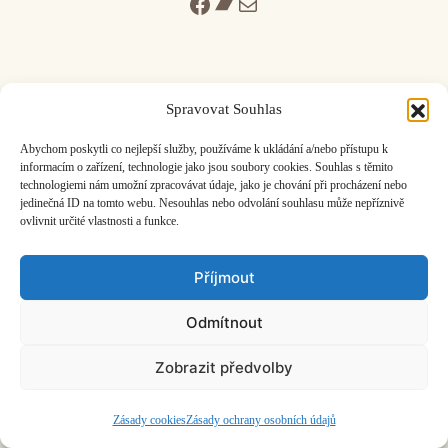
Facebook
Bandcamp
Mail
Spravovat Souhlas
ČASOPIS O JINÉ HUDBĚ | vydává
Hudební informační středisko
|
Abychom poskytli co nejlepší služby, používáme k ukládání a/nebo přístupu k
založeno 2001 | Kontaktujte nás:
info@hisvoice.cz
informacím o zařízení, technologie jako jsou soubory cookies. Souhlas s těmito
©2026 HISvoice – design a admin
Atelier Dokument
technologiemi nám umožní zpracovávat údaje, jako je chování při procházení nebo
jedinečná ID na tomto webu. Nesouhlas nebo odvolání souhlasu může nepříznivě
ovlivnit určité vlastnosti a funkce.
Příjmout
Odmítnout
Zobrazit předvolby
Zásady cookies
Zásady ochrany osobních údajů