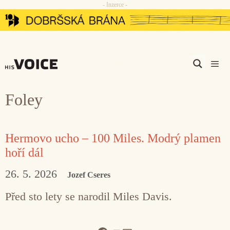
- Inzerce -
Přeskočit
na
obsah
Men
Foley
Hermovo ucho – 100 Miles. Modrý plamen
hoří dál
26. 5. 2026
Jozef Cseres
Před sto lety se narodil Miles Davis.