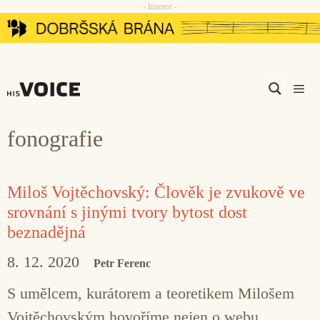
- Inzerce -
Přeskočit
na
obsah
Men
fonografie
Miloš Vojtěchovský: Člověk je zvukově ve
srovnání s jinými tvory bytost dost
beznadějná
8. 12. 2020
Petr Ferenc
S umělcem, kurátorem a teoretikem Milošem
Vojtěchovským hovoříme nejen o webu