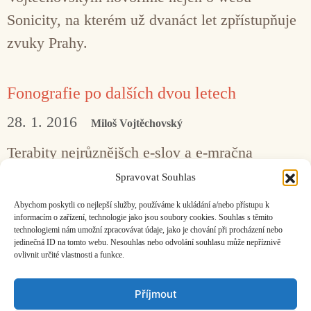
Sonicity, na kterém už dvanáct let zpřístupňuje
zvuky Prahy.
Fonografie po dalších dvou letech
28. 1. 2016
Miloš Vojtěchovský
Terabity nejrůznějšch e-slov a e-mračna
digitálních e-derivátů chrlených z odpadních
Spravovat Souhlas
trubek hudebního průmyslu, že člověk neslyší
Abychom poskytli co nejlepší služby, používáme k ukládání a/nebo přístupu k
vlastního slova.
informacím o zařízení, technologie jako jsou soubory cookies. Souhlas s těmito
technologiemi nám umožní zpracovávat údaje, jako je chování při procházení nebo
jedinečná ID na tomto webu. Nesouhlas nebo odvolání souhlasu může nepříznivě
ovlivnit určité vlastnosti a funkce.
Facebook
Bandcamp
Mail
Příjmout