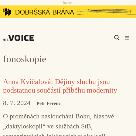
- Inzerce -
Přeskočit
na
obsah
Men
fonoskopie
Anna Kvíčalová: Dějiny sluchu jsou
podstatnou součástí příběhu modernity
8. 7. 2024
Petr Ferenc
O proměnách naslouchání Bohu, hlasové
„daktyloskopii“ ve službách StB,