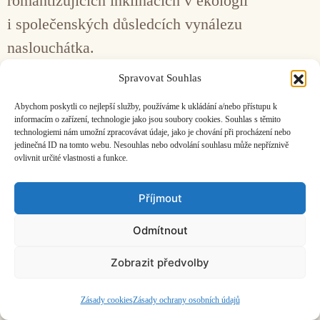
romantizujících inklinacích v ekologii
i společenských důsledcích vynálezu
naslouchátka.
Spravovat Souhlas
Facebook
Bandcamp
Mail
Abychom poskytli co nejlepší služby, používáme k ukládání a/nebo přístupu k
informacím o zařízení, technologie jako jsou soubory cookies. Souhlas s těmito
technologiemi nám umožní zpracovávat údaje, jako je chování při procházení nebo
jedinečná ID na tomto webu. Nesouhlas nebo odvolání souhlasu může nepříznivě
ovlivnit určité vlastnosti a funkce.
ČASOPIS O JINÉ HUDBĚ | vydává
Hudební informační středisko
|
Příjmout
založeno 2001 | Kontaktujte nás:
info@hisvoice.cz
©2026 HISvoice – design a admin
Atelier Dokument
Odmítnout
Zobrazit předvolby
Zásady cookies
Zásady ochrany osobních údajů