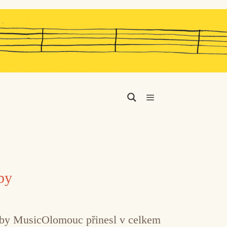
Menu
by
udby MusicOlomouc přinesl v celkem