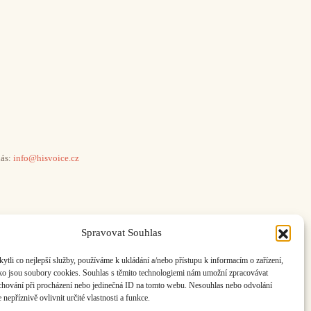
ás:
info@hisvoice.cz
Spravovat Souhlas
li co nejlepší služby, používáme k ukládání a/nebo přístupu k informacím o zařízení,
ako jsou soubory cookies. Souhlas s těmito technologiemi nám umožní zpracovávat
e chování při procházení nebo jedinečná ID na tomto webu. Nesouhlas nebo odvolání
nepříznivě ovlivnit určité vlastnosti a funkce.