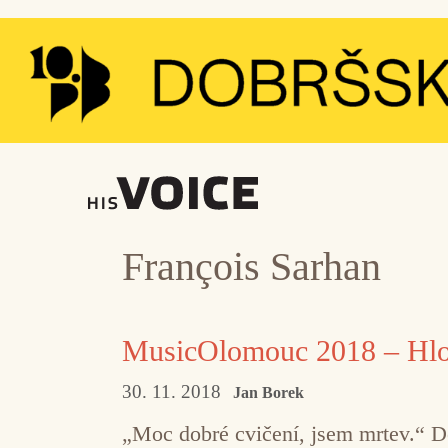
Přeskočit
na
obsah
François Sarhan
MusicOlomouc 2018 – Hlou
30. 11. 2018
Jan Borek
„Moc dobré cvičení, jsem mrtev.“ D