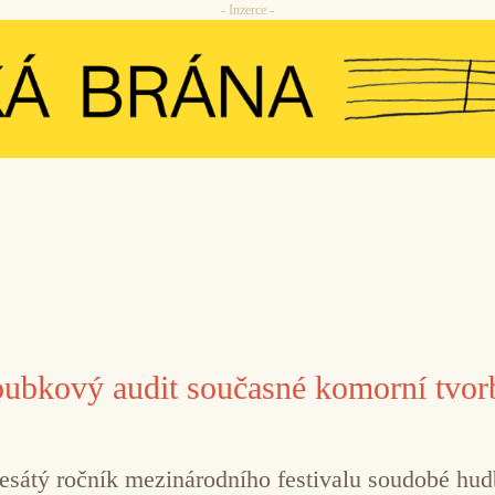
- Inzerce -
bkový audit současné komorní tvor
esátý ročník mezinárodního festivalu soudobé h