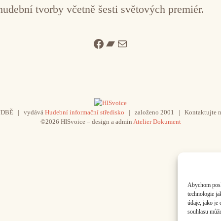
udební tvorby včetně šesti světových premiér.
Facebook
Bandcamp
Mail
UDBĚ | vydává
Hudební informační středisko
| založeno 2001 | Kontaktujte n
©2026 HISvoice – design a admin
Atelier Dokument
Abychom poskyt
technologie j
údaje, jako j
souhlasu může 