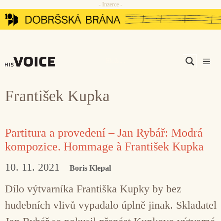
- Inzerce -
Přeskočit
na
obsah
Men
František Kupka
Partitura a provedení – Jan Rybář: Modrá
kompozice. Hommage à František Kupka
10. 11. 2021
Boris Klepal
Dílo výtvarníka Františka Kupky by bez
hudebních vlivů vypadalo úplně jinak. Skladatel