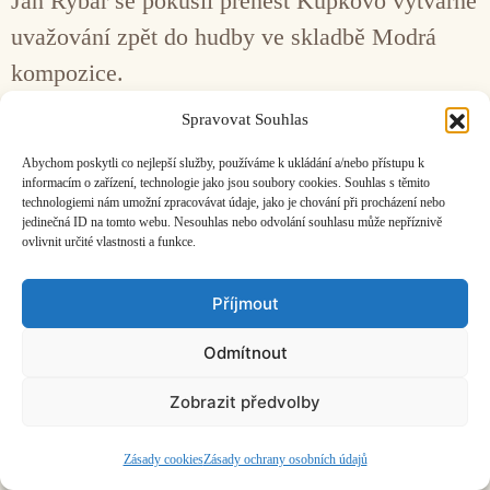
Jan Rybář se pokusil přenést Kupkovo výtvarné
uvažování zpět do hudby ve skladbě Modrá
kompozice.
Spravovat Souhlas
Facebook
Bandcamp
Mail
Abychom poskytli co nejlepší služby, používáme k ukládání a/nebo přístupu k
informacím o zařízení, technologie jako jsou soubory cookies. Souhlas s těmito
technologiemi nám umožní zpracovávat údaje, jako je chování při procházení nebo
jedinečná ID na tomto webu. Nesouhlas nebo odvolání souhlasu může nepříznivě
ovlivnit určité vlastnosti a funkce.
ČASOPIS O JINÉ HUDBĚ | vydává
Hudební informační středisko
|
Příjmout
založeno 2001 | Kontaktujte nás:
info@hisvoice.cz
©2026 HISvoice – design a admin
Atelier Dokument
Odmítnout
Zobrazit předvolby
Zásady cookies
Zásady ochrany osobních údajů